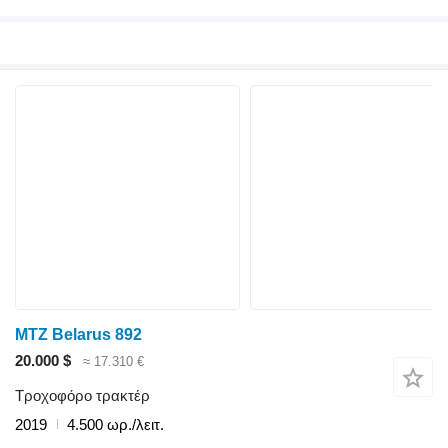
MTZ Belarus 892
20.000 $
≈ 17.310 €
Τροχοφόρο τρακτέρ
2019
4.500 ωρ./λειτ.