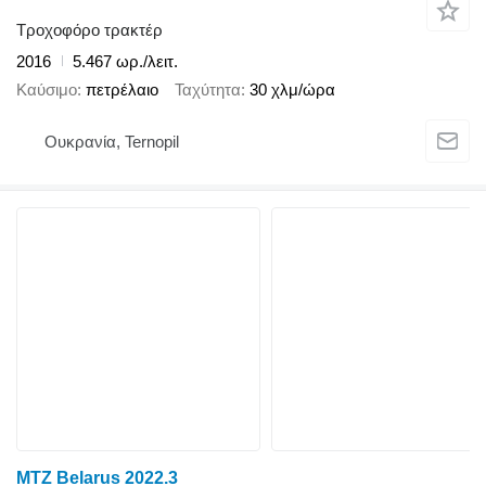
Τροχοφόρο τρακτέρ
2016
5.467 ωρ./λειτ.
Καύσιμο
πετρέλαιο
Ταχύτητα
30 χλμ/ώρα
Ουκρανία, Ternopil
MTZ Belarus 2022.3