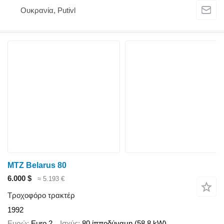
Ουκρανία, Putivl
MTZ Belarus 80
6.000 $
≈ 5.193 €
Τροχοφόρο τρακτέρ
1992
Ευρώ
Euro 2
Ισχύς
80 ίπποδύναμη (58.8 kW)