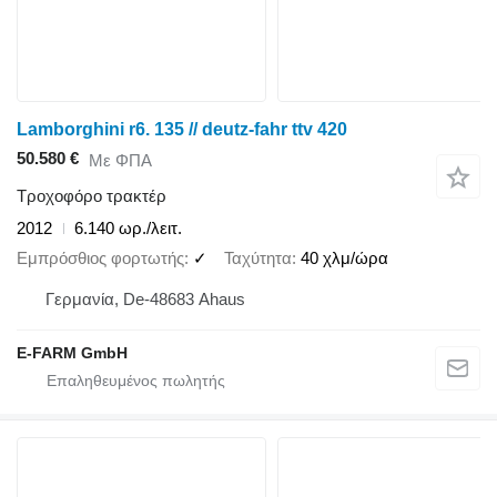
Lamborghini r6. 135 // deutz-fahr ttv 420
50.580 €
Με ΦΠΑ
Τροχοφόρο τρακτέρ
2012
6.140 ωρ./λειτ.
Εμπρόσθιος φορτωτής
✓
Ταχύτητα
40 χλμ/ώρα
Γερμανία, De-48683 Ahaus
E-FARM GmbH