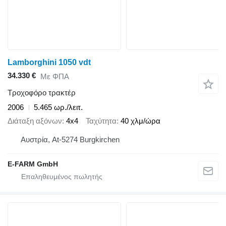
Lamborghini 1050 vdt
34.330 €
Με ΦΠΑ
Τροχοφόρο τρακτέρ
2006
5.465 ωρ./λειτ.
Διάταξη αξόνων
4x4
Ταχύτητα
40 χλμ/ώρα
Αυστρία, At-5274 Burgkirchen
E-FARM GmbH