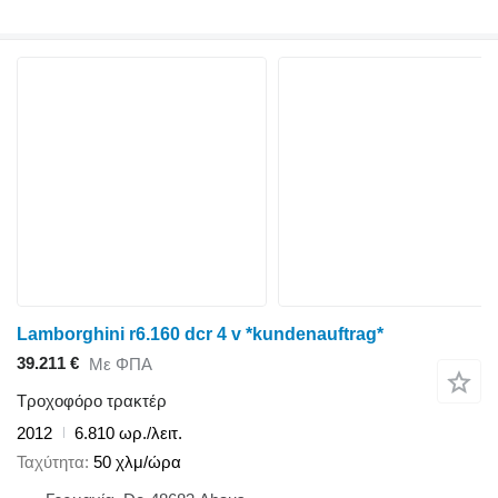
Lamborghini r6.160 dcr 4 v *kundenauftrag*
39.211 €
Με ΦΠΑ
Τροχοφόρο τρακτέρ
2012
6.810 ωρ./λειτ.
Ταχύτητα
50 χλμ/ώρα