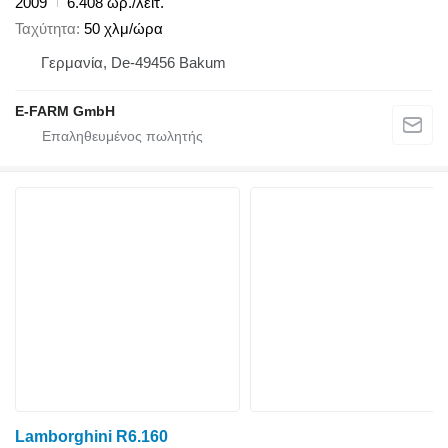
2009
6.408 ωρ./λειτ.
Ταχύτητα
50 χλμ/ώρα
Γερμανία, De-49456 Bakum
E-FARM GmbH
Lamborghini R6.160