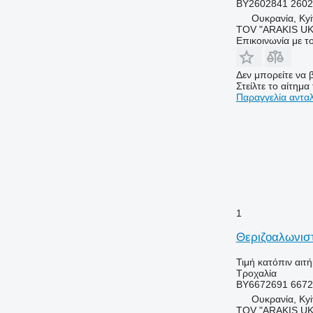
BY2602841 260
Ουκρανία, Kyi
TOV "ARAKIS UK
Επικοινωνία με 
Δεν μπορείτε να β
Στείλτε το αίτημα
Παραγγελία αντα
1
Θεριζοαλωνιστ
Τιμή κατόπιν αιτ
Τροχαλία
BY6672691 667
Ουκρανία, Kyi
TOV "ARAKIS UK