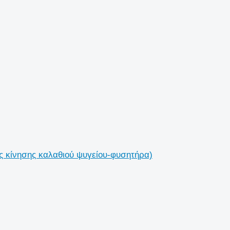
ς κίνησης καλαθιού ψυγείου-φυσητήρα)