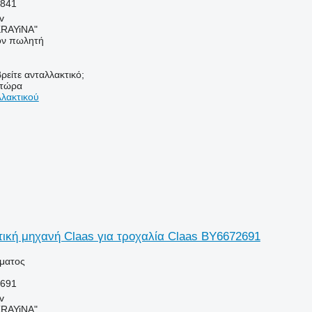
2841
v
RAYiNA"
τον πωλητή
ρείτε ανταλλακτικό;
 τώρα
λλακτικού
ική μηχανή Claas για τροχαλία Claas BY6672691
ήματος
2691
v
RAYiNA"