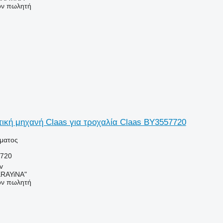
τον πωλητή
ική μηχανή Claas για τροχαλία Claas BY3557720
ήματος
7720
v
RAYiNA"
τον πωλητή