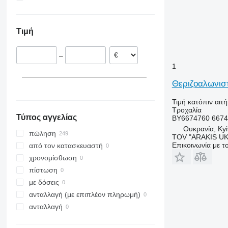
Δανία
Ουκρανία
9560
TS
Lexion 600
Ιρλανδία
9650
TX
Lexion 620
Τιμή
Γερμανία
9770
Lexion 740
9780
Lexion 750
–
H-series
Lexion 780
1
S-series
Θεριζοαλωνιστ
T-series
W-series
Τιμή κατόπιν αιτ
Z-series
Τροχαλία
Τύπος αγγελίας
BY6674760 667
Ουκρανία, Kyi
πώληση
TOV "ARAKIS UK
Επικοινωνία με 
από τον κατασκευαστή
χρονομίσθωση
πίστωση
με δόσεις
ανταλλαγή (με επιπλέον πληρωμή)
ανταλλαγή