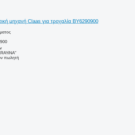
ική μηχανή Claas για τροχαλία BY6290900
ήματος
0900
v
RAYiNA"
τον πωλητή