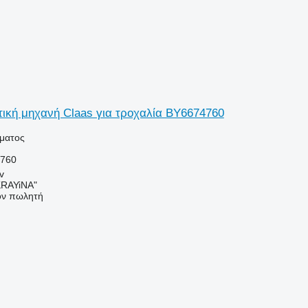
ική μηχανή Claas για τροχαλία BY6674760
ήματος
4760
v
RAYiNA"
τον πωλητή