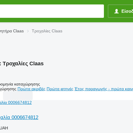
Είσο
νητήρα Claas
Τροχαλίες Claas
:
Τροχαλίες Claas
ομηνία καταχώρησης
αχώρησης
Πρώτα ακριβές
Πρώτα φτηνές
Έτος παραγωγής - πρώτα καιν
χαλία 0006674812
 UAH