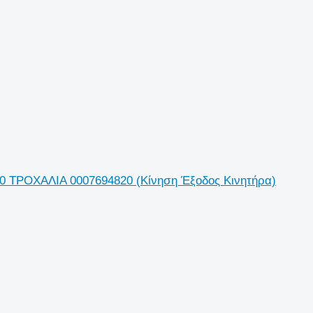
560 ΤΡΟΧΑΛΙΑ 0007694820 (Κίνηση Έξοδος Κινητήρα)