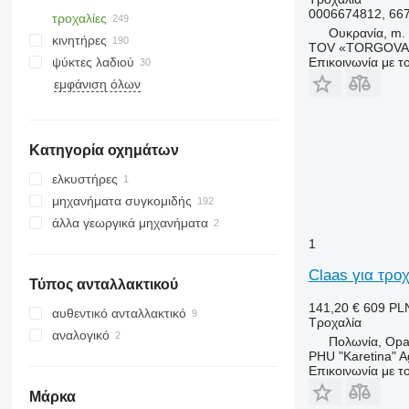
0006674812, 667
τροχαλίες
Ουκρανία, m. 
κινητήρες
TOV «TORGOVA 
Επικοινωνία με 
ψύκτες λαδιού
εμφάνιση όλων
Κατηγορία οχημάτων
ελκυστήρες
μηχανήματα συγκομιδής
τροχοφόρα τρακτέρ
άλλα γεωργικά μηχανήματα
θεριζοαλωνιστικές μηχανές
1
θεριζοαλωνιστικές μηχανές
ζωοτροφής
Claas για τρο
Τύπος ανταλλακτικού
141,20 €
609 PL
αυθεντικό ανταλλακτικό
Τροχαλία
αναλογικό
Πολωνία, Opa
PHU "Karetina" A
Επικοινωνία με 
Μάρκα