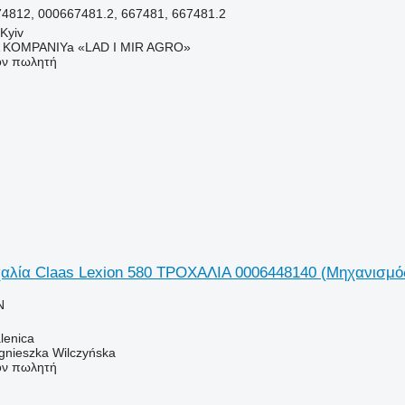
4812, 000667481.2, 667481, 667481.2
Kyiv
KOMPANIYa «LAD I MIR AGRO»
τον πωλητή
χαλία Claas Lexion 580 ΤΡΟΧΑΛΙΑ 0006448140 (Μηχανισμό
N
lenica
gnieszka Wilczyńska
τον πωλητή