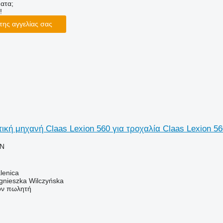
ατα;
!
της αγγελίας σας
ική μηχανή Claas Lexion 560 για τροχαλία Claas Lexion 
LN
lenica
gnieszka Wilczyńska
τον πωλητή