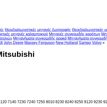
νές
Θεριζοαλωνιστικές μηχανές ζωοτροφής
Θεριζοαλωνιστικές μ
κτικές μηχανές καλαμποκιού
Μηχανές συγκομιδής καρότων
Μη
ασολιών
Μηχανήματα συγκομιδής αρακά
Μηχανήματα συγκομιδ
dt
John Deere
Massey Ferguson
New Holland
Sampo
Volvo
»
itsubishi
7120
7140
7230
7240
7250
8010
8230
8240
8250
9120
9230
9