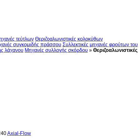
ηχανές τεύτλων
Θεριζοαλωνιστικές κολοκύθων
χανές συγκομιδής πράσσου
Συλλεκτικές μηχανές φρούτων του
ής λάχανου
Μηχανές συλλογής σκόρδου
»
Θεριζοαλωνιστικές
240
Axial-Flow