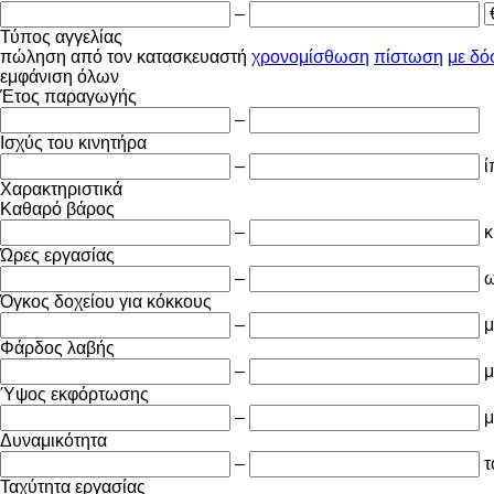
–
Τύπος αγγελίας
πώληση
από τον κατασκευαστή
χρονομίσθωση
πίστωση
με δό
εμφάνιση όλων
Έτος παραγωγής
–
Ισχύς του κινητήρα
–
ί
Χαρακτηριστικά
Καθαρό βάρος
–
κ
Ώρες εργασίας
–
ω
Όγκος δοχείου για κόκκους
–
μ
Φάρδος λαβής
–
μ
Ύψος εκφόρτωσης
–
μ
Δυναμικότητα
–
τ
Ταχύτητα εργασίας