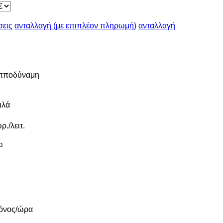
σεις
ανταλλαγή (με επιπλέον πληρωμή)
ανταλλαγή
πποδύναμη
ιλά
ρ./λειτ.
³
όνος/ώρα