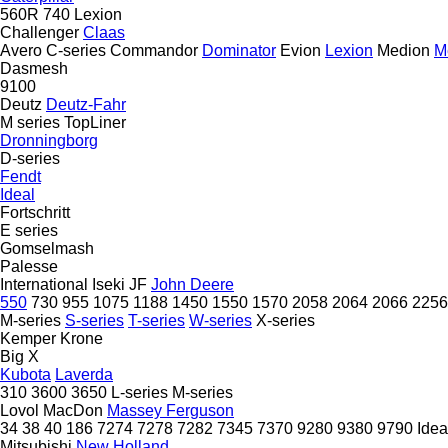
560R
740
Lexion
Challenger
Claas
Avero
C-series
Commandor
Dominator
Evion
Lexion
Medion
M
Dasmesh
9100
Deutz
Deutz-Fahr
M series
TopLiner
Dronningborg
D-series
Fendt
Ideal
Fortschritt
E series
Gomselmash
Palesse
International
Iseki
JF
John Deere
550
730
955
1075
1188
1450
1550
1570
2058
2064
2066
2256
M-series
S-series
T-series
W-series
X-series
Kemper
Krone
Big X
Kubota
Laverda
310
3600
3650
L-series
M-series
Lovol
MacDon
Massey Ferguson
34
38
40
186
7274
7278
7282
7345
7370
9280
9380
9790
Idea
Mitsubishi
New Holland