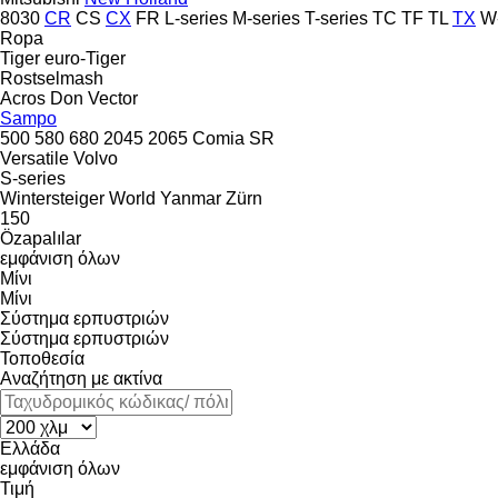
8030
CR
CS
CX
FR
L-series
M-series
T-series
TC
TF
TL
TX
W-
Ropa
Tiger
euro-Tiger
Rostselmash
Acros
Don
Vector
Sampo
500
580
680
2045
2065
Comia
SR
Versatile
Volvo
S-series
Wintersteiger
World
Yanmar
Zürn
150
Özapalılar
εμφάνιση όλων
Μίνι
Μίνι
Σύστημα ερπυστριών
Σύστημα ερπυστριών
Τοποθεσία
Αναζήτηση με ακτίνα
Ελλάδα
εμφάνιση όλων
Τιμή