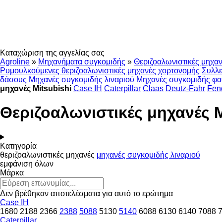
Καταχώριση της αγγελίας σας
Agroline
»
Μηχανήματα συγκομιδής
»
Θεριζοαλωνιστικές μηχα
Ρυμουλκούμενες θεριζοαλωνιστικές μηχανές χορτονομής
Συλλε
δάσους
Μηχανές συγκομιδής λιναριού
Μηχανές συγκομιδής φ
μηχανές Mitsubishi
Case IH
Caterpillar
Claas
Deutz-Fahr
Fen
Θεριζοαλωνιστικές μηχανές M
Κατηγορία
θεριζοαλωνιστικές μηχανές
μηχανές συγκομιδής λιναριού
εμφάνιση όλων
Μάρκα
Δεν βρέθηκαν αποτελέσματα για αυτό το ερώτημα
Case IH
1680
2188
2366
2388
5088
5130
5140
6088
6130
6140
7088
Caterpillar