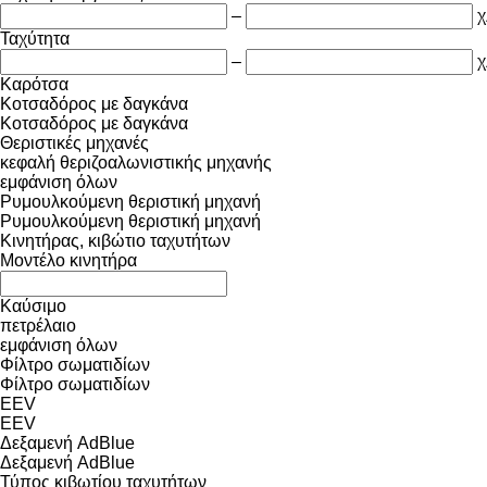
–
χ
Ταχύτητα
–
χ
Καρότσα
Κοτσαδόρος με δαγκάνα
Κοτσαδόρος με δαγκάνα
Θεριστικές μηχανές
κεφαλή θεριζοαλωνιστικής μηχανής
εμφάνιση όλων
Ρυμουλκούμενη θεριστική μηχανή
Ρυμουλκούμενη θεριστική μηχανή
Κινητήρας, κιβώτιο ταχυτήτων
Μοντέλο κινητήρα
Καύσιμο
πετρέλαιο
εμφάνιση όλων
Φίλτρο σωματιδίων
Φίλτρο σωματιδίων
EEV
EEV
Δεξαμενή AdBlue
Δεξαμενή AdBlue
Τύπος κιβωτίου ταχυτήτων