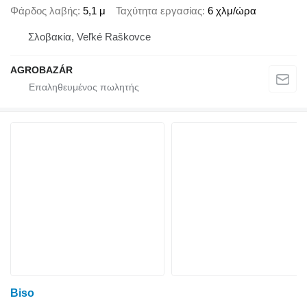
Φάρδος λαβής
5,1 μ
Ταχύτητα εργασίας
6 χλμ/ώρα
Σλοβακία, Veľké Raškovce
AGROBAZÁR
Biso