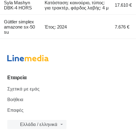
Syla Mashyn
Κατάσταση: καινούριο, τύπος:
17.610 €
DBK-4 HORS
για τρακτέρ, φάρδος λαβής: 4 μ
Güttler simplex
amazone sx-50
Έτος: 2024
7.676 €
su
Εταιρεία
Σχετικά με εμάς
Βοήθεια
Επαφές
Ελλάδα / ελληνικά