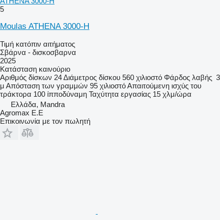
ATHENA 3000-H
5
Moulas ATHENA 3000-H
Τιμή κατόπιν αιτήματος
Σβάρνα - δισκοσβαρνα
2025
Κατάσταση
καινούριο
Αριθμός δίσκων
24
Διάμετρος δίσκου
560 χιλιοστό
Φάρδος λαβής
3
μ
Απόσταση των γραμμών
95 χιλιοστό
Απαιτούμενη ισχύς του
τράκτορα
100 ίπποδύναμη
Ταχύτητα εργασίας
15 χλμ/ώρα
Ελλάδα, Mandra
Agromax E.E
Επικοινωνία με τον πωλητή