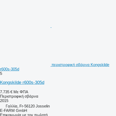
περιστροφική σβάρνα Kongskilde
r600s-305d
5
Kongskilde r600s-305d
7.735 €
Με ΦΠΑ
Περιστροφική σβάρνα
2015
Γαλλία, Fr-56120 Josselin
E-FARM GmbH
Επικοινωνία με τον πωλητή