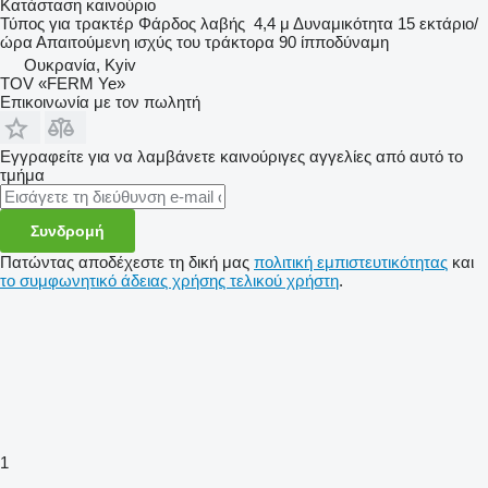
Κατάσταση
καινούριο
Τύπος
για τρακτέρ
Φάρδος λαβής
4,4 μ
Δυναμικότητα
15 εκτάριο/
ώρα
Απαιτούμενη ισχύς του τράκτορα
90 ίπποδύναμη
Ουκρανία, Kyiv
TOV «FERM Ye»
Επικοινωνία με τον πωλητή
Εγγραφείτε για να λαμβάνετε καινούριγες αγγελίες από αυτό το
τμήμα
Συνδρομή
Πατώντας αποδέχεστε τη δική μας
πολιτική εμπιστευτικότητας
και
το συμφωνητικό άδειας χρήσης τελικού χρήστη
.
1