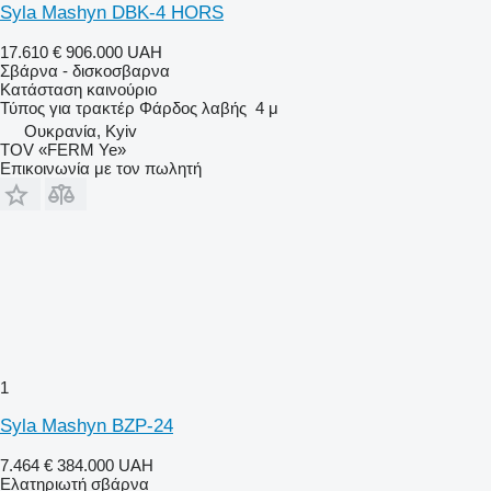
Syla Mashyn DBK-4 HORS
17.610 €
906.000 UAH
Σβάρνα - δισκοσβαρνα
Κατάσταση
καινούριο
Τύπος
για τρακτέρ
Φάρδος λαβής
4 μ
Ουκρανία, Kyiv
TOV «FERM Ye»
Επικοινωνία με τον πωλητή
1
Syla Mashyn BZP-24
7.464 €
384.000 UAH
Ελατηριωτή σβάρνα