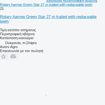
καινούρια περιστροφική σβάρνα
Rotary harrow Green Star 27 m trailed with replaceable teeth
21
Rotary harrow Green Star 27 m trailed with replaceable
teeth
Τιμή κατόπιν αιτήματος
Περιστροφική σβάρνα
Κατάσταση
καινούριο
Ουκρανία, m.Dnipro
Avers-Agro
Επικοινωνία με τον πωλητή