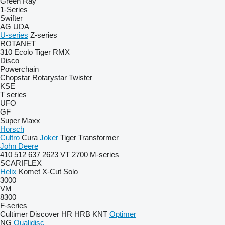
Green Ray
1-Series
Swifter
AG
UDA
U-series
Z-series
ROTANET
310
Ecolo Tiger
RMX
Disco
Powerchain
Chopstar
Rotarystar
Twister
KSE
T series
UFO
GF
Super Maxx
Horsch
Cultro
Cura
Joker
Tiger
Transformer
John Deere
410
512
637
2623 VT
2700
M-series
SCARIFLEX
Helix
Komet
X-Cut Solo
3000
VM
8300
F-series
Cultimer
Discover
HR
HRB
KNT
Optimer
NG
Qualidisc