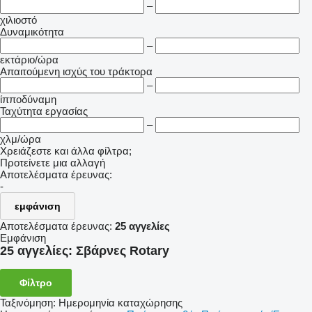
–
χιλιοστό
Δυναμικότητα
–
εκτάριο/ώρα
Απαιτούμενη ισχύς του τράκτορα
–
ίπποδύναμη
Ταχύτητα εργασίας
–
χλμ/ώρα
Χρειάζεστε και άλλα φίλτρα;
Προτείνετε μια αλλαγή
Αποτελέσματα έρευνας:
-
εμφάνιση
Αποτελέσματα έρευνας:
25 αγγελίες
Εμφάνιση
25 αγγελίες:
Σβάρνες Rotary
Φίλτρο
Ταξινόμηση
:
Ημερομηνία καταχώρησης