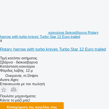
καινούρια δισκοσβαρνα Rotary
harrow with turbo knives Turbo Star 12 Euro trailed
4
Rotary harrow with turbo knives Turbo Star 12 Euro trailed
Τιμή κατόπιν αιτήματος
Σβάρνα - δισκοσβαρνα
Κατάσταση
καινούριο
Φάρδος λαβής
12 μ
Ουκρανία, m.Dnipro
Avers-Agro
Επικοινωνία με τον πωλητή
Πουλάτε μηχανήματα;
Κάντε το μαζί μας!
Καταχώριση της αγγελίας σας