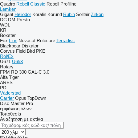
Quadro
Rebell Classic
Rebell Profiline
Lemken
Gigant
Heliodor
Koralin
Korund
Rubin
Solitair
Zirkon
DC
DM
Presto
WDL
KR
Boxster
Fox
Lion
Novacat
Rotocare
Terradisc
Blackbear
Diskator
Corvus
Field Bird
PKE
Rol/Ex
U671
U693
Rotary
FPM RD 300
GAL-C 3.0
Alfa
Tiger
ARES
PD
Väderstad
Carrier
Opus
TopDown
Disc Master Pro
εμφάνιση όλων
Τοποθεσία
Αναζήτηση με ακτίνα
Ελλάδα
άλλα