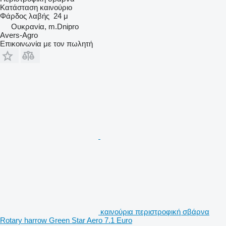
Κατάσταση
καινούριο
Φάρδος λαβής
24 μ
Ουκρανία, m.Dnipro
Avers-Agro
Επικοινωνία με τον πωλητή
καινούρια περιστροφική σβάρνα
Rotary harrow Green Star Aero 7.1 Euro