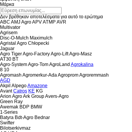
Μάρκα
Δεν βρέθηκαν αποτελέσματα για αυτό το ερώτημα
ABC
AMJ Agro
APV
ATMP
AVR
Multivator
Agrisem
Disc-O-Mulch
Maximulch
Agristal
Agro Chłopecki
Jaguar
Agro Tiger
Agro-Factory
Agro-Lift
Agro-Masz
AT30
BT
Agro-System
Agro-Tom
AgroLand
Agrokalina
8
10
Agromash
Agromerkur-Ada
Agroprom
Agroremmash
AGD
Akpil
Alpego
Amazone
Avant
Catros
KE
KG
Arion Agro
Ark Group
Avers-Agro
Green Ray
Awemak
BDP
BMW
1-Series
Batyra
Bdt-Agro
Bednar
Swifter
Bilotserkivmaz