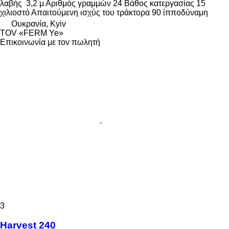
λαβής
3,2 μ
Αριθμός γραμμών
24
Βάθος κατεργασίας
15
χιλιοστό
Απαιτούμενη ισχύς του τράκτορα
90 ίπποδύναμη
Ουκρανία, Kyiv
TOV «FERM Ye»
Επικοινωνία με τον πωλητή
3
Harvest 240