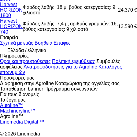
Harvest
Φάρδος λαβής: 18 μ, βάθος κατεργασίας: 9
HORIZON
24.370 €
χιλιοστό
1800
Harvest
Φάρδος λαβής: 7,4 μ, αριθμός γραμμών: 16,
HORIZON
13.590 €
βάθος κατεργασίας: 9 χιλιοστό
740
Εταιρεία
Σχετικά με εμάς
Βοήθεια
Επαφές
Ελλάδα / ελληνικά
Πληροφορίες
Όροι και προϋποθέσεις
Πολιτική εχεμύθειας
Συμβουλές
ασφάλειας
Ανατροφοδοτήσεις για το Agroline
Κατάλογος
επωνυμιών
Προσφορές μας
Διαφήμιση στην Agroline
Καταχώριση της αγγελίας σας
Τοποθέτηση banner
Πρόγραμμα συνεργατών
Για τους διανομείς
Τα έργα μας
Autoline™
Machineryline™
Agroline™
Linemedia Digital ™
© 2026 Linemedia