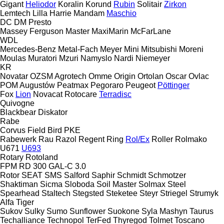
Gigant
Heliodor
Koralin
Korund
Rubin
Solitair
Zirkon
Lemtech
Lilla Harrie
Mandam
Maschio
DC
DM
Presto
Massey Ferguson
Master
MaxiMarin
McFarLane
WDL
Mercedes-Benz
Metal-Fach
Meyer
Mini
Mitsubishi
Moreni
Moulas
Muratori
Mzuri
Namyslo
Nardi
Niemeyer
KR
Novatar
OZSM Agrotech
Omme
Origin
Ortolan
Oscar
Ovlac
POM Augustów
Peatmax
Pegoraro
Peugeot
Pöttinger
Fox
Lion
Novacat
Rotocare
Terradisc
Quivogne
Blackbear
Diskator
Rabe
Corvus
Field Bird
PKE
Rabewerk
Rau
Razol
Regent
Ring
Rol/Ex
Roller
Rolmako
U671
U693
Rotary
Rotoland
FPM RD 300
GAL-C 3.0
Rotor
SEAT
SMS
Salford
Saphir
Schmidt
Schmotzer
Shaktiman
Sicma
Sloboda
Soil Master
Solmax Steel
Spearhead
Staltech
Stegsted
Steketee
Steyr
Striegel
Strumyk
Alfa
Tiger
Sukov
Sulky
Sumo
Sunflower
Suokone
Syla Mashyn
Taurus
Techalliance
Technopol
TerFed
Thyregod
Tolmet
Toscano