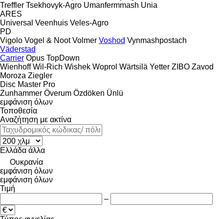
Treffler
Tsekhovyk-Agro
Umanfermmash
Unia
ARES
Universal
Veenhuis
Veles-Agro
PD
Vigolo
Vogel & Noot
Volmer
Voshod
Vynmashpostach
Väderstad
Carrier
Opus
TopDown
Wienhoff
Wil-Rich
Wishek
Woprol
Wärtsilä
Yetter
ZIBO
Zavod
Moroza
Ziegler
Disc Master Pro
Zunhammer
Överum
Özdöken
Ünlü
εμφάνιση όλων
Τοποθεσία
Αναζήτηση με ακτίνα
Ελλάδα
άλλα
Ουκρανία
εμφάνιση όλων
εμφάνιση όλων
Τιμή
–