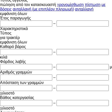
Τύπος αγγελίας
πώληση
από τον κατασκευαστή
χρονομίσθωση
πίστωση
με
δόσεις
ανταλλαγή (με επιπλέον πληρωμή)
ανταλλαγή
εμφάνιση όλων
Έτος παραγωγής
–
Χαρακτηριστικά
Τύπος
για τρακτέρ
εμφάνιση όλων
Καθαρό βάρος
–
κιλά
Φάρδος λαβής
–
μ
Αριθμός γραμμών
–
Απόσταση των γραμμών
–
χιλιοστό
Βάθος κατεργασίας
–
χιλιοστό