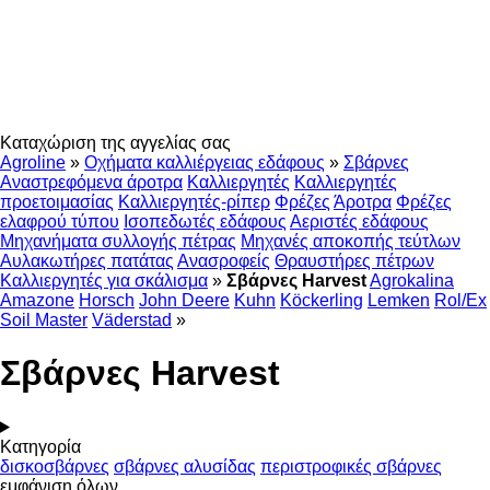
Καταχώριση της αγγελίας σας
Agroline
»
Οχήματα καλλιέργειας εδάφους
»
Σβάρνες
Αναστρεφόμενα άροτρα
Καλλιεργητές
Καλλιεργητές
προετοιμασίας
Καλλιεργητές-ρίπερ
Φρέζες
Άροτρα
Φρέζες
ελαφρού τύπου
Ισοπεδωτές εδάφους
Αεριστές εδάφους
Μηχανήματα συλλογής πέτρας
Μηχανές αποκοπής τεύτλων
Αυλακωτήρες πατάτας
Ανασροφείς
Θραυστήρες πέτρων
Καλλιεργητές για σκάλισμα
»
Σβάρνες Harvest
Agrokalina
Amazone
Horsch
John Deere
Kuhn
Köckerling
Lemken
Rol/Ex
Soil Master
Väderstad
»
Σβάρνες Harvest
Κατηγορία
δισκοσβάρνες
σβάρνες αλυσίδας
περιστροφικές σβάρνες
εμφάνιση όλων