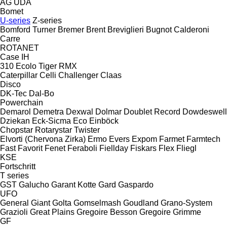
AG
UDA
Bomet
U-series
Z-series
Bomford Turner
Bremer
Brent
Breviglieri
Bugnot
Calderoni
Carre
ROTANET
Case IH
310
Ecolo Tiger
RMX
Caterpillar
Celli
Challenger
Claas
Disco
DK-Tec
Dal-Bo
Powerchain
Demarol
Demetra
Dexwal
Dolmar
Doublet Record
Dowdeswell
Dziekan
Eck-Sicma
Eco
Einböck
Chopstar
Rotarystar
Twister
Elvorti (Chervona Zirka)
Ermo
Evers
Expom
Farmet
Farmtech
Fast
Favorit
Fenet
Feraboli
Fiellday
Fiskars
Flex
Fliegl
KSE
Fortschritt
T series
GST
Galucho
Garant Kotte
Gard
Gaspardo
UFO
General
Giant
Golta
Gomselmash
Goudland
Grano-System
Grazioli
Great Plains
Gregoire Besson
Gregoire
Grimme
GF