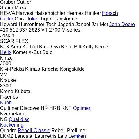
Gruber
Güttler
Super Maxx
HE-VA
Harvest
Hatzenbichler
Hermes
Hiniker
Horsch
Cultro
Cura
Joker
Tiger
Transformer
Howard
Humer
Inter-Tech
Jagoda
Janpol
Jar-Met
John Deere
410
512
637
2623 VT
2700
M-series
Joskin
SCARIFLEX
KLK Agro
Ka-Rol
Kara Ova
Kello-Bilt
Kelly
Kerner
Helix
Komet
X-Cut Solo
Kinze
3000
Kivi-Pekka
Klimza
Knoche
Kongskilde
VM
Krause
8300
Krone
Kubota
F-series
Kuhn
Cultimer
Discover
HR
HRB
KNT
Optimer
Kverneland
NG
Qualidisc
Köckerling
Quadro
Rebell Classic
Rebell Profiline
LKMZ
Landstal
Laumetris
Lely
Lemken