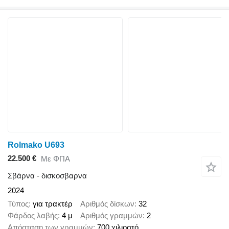
Rolmako U693
22.500 €
Με ΦΠΑ
Σβάρνα - δισκοσβαρνα
2024
Τύπος
για τρακτέρ
Αριθμός δίσκων
32
Φάρδος λαβής
4 μ
Αριθμός γραμμών
2
Απόσταση των γραμμών
700 χιλιοστό