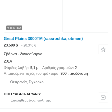
ΒΊΝΤΕΟ
Great Plains 3000TM (rassrochka, obmen)
23.500 $
≈ 20.340 €
Σβάρνα - δισκοσβαρνα
2014
Φάρδος λαβής
9,1 μ
Αριθμός γραμμών
2
Απαιτούμενη ισχύς του τράκτορα
300 ίπποδύναμη
Ουκρανία, Dykanka
OOO "AGRO-ALYaNS"