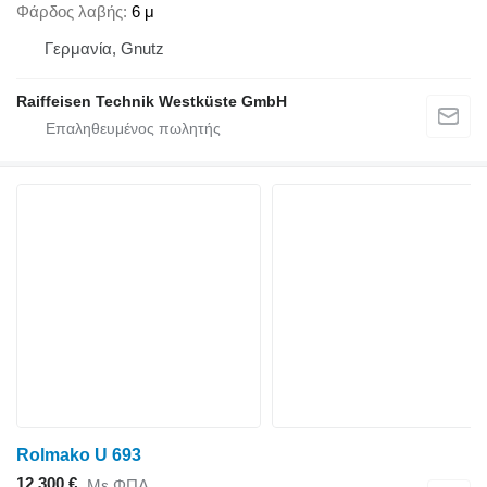
Φάρδος λαβής
6 μ
Γερμανία, Gnutz
Raiffeisen Technik Westküste GmbH
Rolmako U 693
12.300 €
Με ΦΠΑ