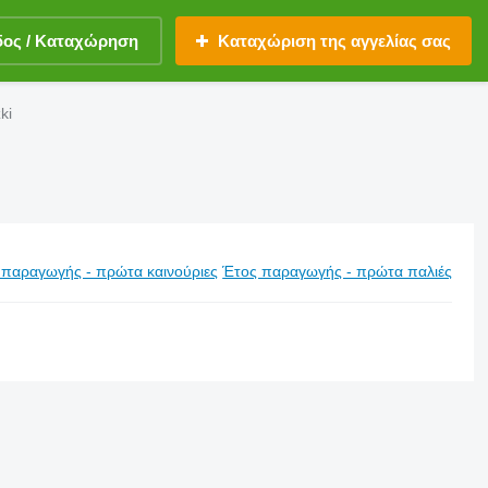
δος / Καταχώρηση
Καταχώριση της αγγελίας σας
ki
 παραγωγής - πρώτα καινούριες
Έτος παραγωγής - πρώτα παλιές