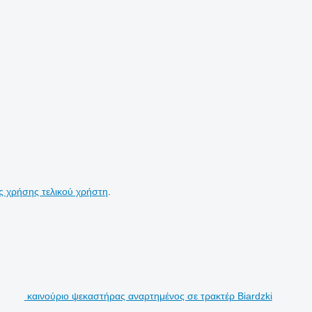
ς χρήσης τελικού χρήστη
.
καινούριο ψεκαστήρας αναρτημένος σε τρακτέρ Biardzki