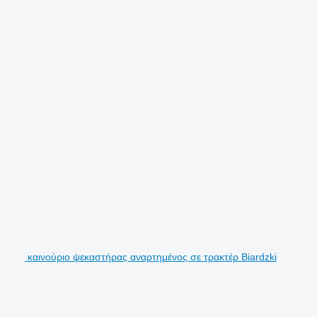
καινούριο ψεκαστήρας αναρτημένος σε τρακτέρ Biardzki