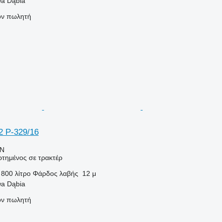
a Dąbia
τον πωλητή
2 P-329/16
LN
τημένος σε τρακτέρ
800 λίτρο
Φάρδος λαβής
12 μ
a Dąbia
τον πωλητή