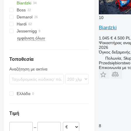
Biardzki
UF
ELYTE
Boss
UX
MACK
P329
Demarol
RAPTOR
Pelikan
ANP
10
Hardi
Cyklon
Rogator
GF
Biardzki
Jessernigg
Shogun
KS
Commander
Leeb
Eurolux
εμφάνιση όλων
VT
LX
5430i
Altis
iXter
Albatros
MAF
Maxis
1.045 €
4.500 P
Ψεκαστήρας αναρ
Master
M-series
Sirius
TX
2026
Mega
Όγκος δεξαμενής
Πολωνία, Słup
Τοποθεσία
NK
Przedsiębiorstw
Επικοινωνία με 
Αναζήτηση με ακτίνα
Ελλάδα
Τιμή
8
–