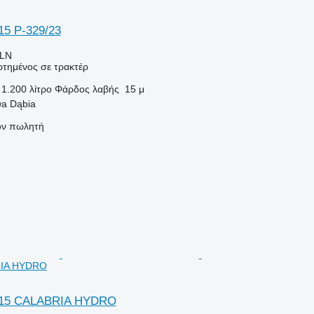
/15 P-329/23
PLN
τημένος σε τρακτέρ
1.200 λίτρο
Φάρδος λαβής
15 μ
a Dąbia
τον πωλητή
RIA HYDRO
0/15 CALABRIA HYDRO