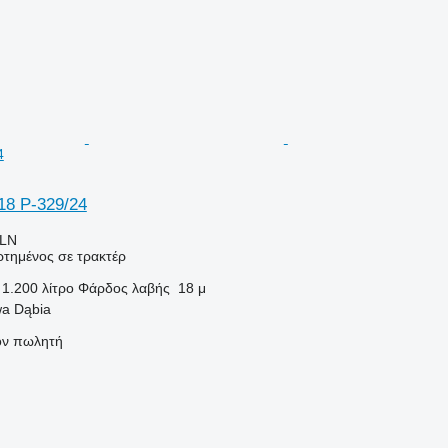
4
/18 P-329/24
PLN
τημένος σε τρακτέρ
1.200 λίτρο
Φάρδος λαβής
18 μ
a Dąbia
τον πωλητή