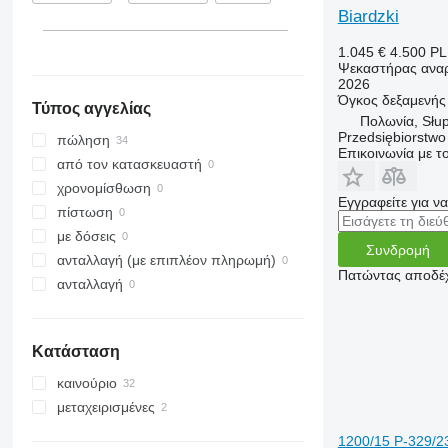
Biardzki
1.045 €
4.500 P
Ψεκαστήρας αναρ
2026
Όγκος δεξαμενής
Τύπος αγγελίας
Πολωνία, Słup
Przedsiębiorstw
πώληση
Επικοινωνία με 
από τον κατασκευαστή
χρονομίσθωση
Εγγραφείτε για ν
πίστωση
με δόσεις
Συνδρομή
ανταλλαγή (με επιπλέον πληρωμή)
Πατώντας αποδέχ
ανταλλαγή
Κατάσταση
καινούριο
μεταχειρισμένες
1200/15 P-329/2