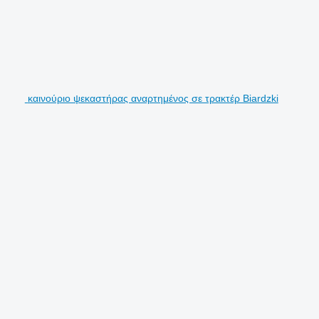
καινούριο ψεκαστήρας αναρτημένος σε τρακτέρ Biardzki