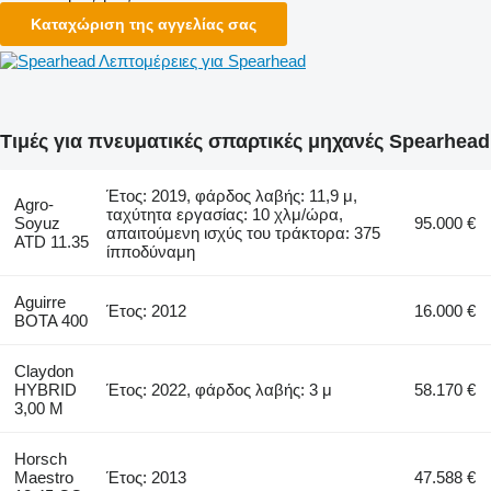
Καταχώριση της αγγελίας σας
Λεπτομέρειες για Spearhead
Τιμές για πνευματικές σπαρτικές μηχανές Spearhead
Έτος: 2019, φάρδος λαβής: 11,9 μ,
Agro-
ταχύτητα εργασίας: 10 χλμ/ώρα,
Soyuz
95.000 €
απαιτούμενη ισχύς του τράκτορα: 375
ATD 11.35
ίπποδύναμη
Aguirre
Έτος: 2012
16.000 €
BOTA 400
Claydon
HYBRID
Έτος: 2022, φάρδος λαβής: 3 μ
58.170 €
3,00 M
Horsch
Maestro
Έτος: 2013
47.588 €