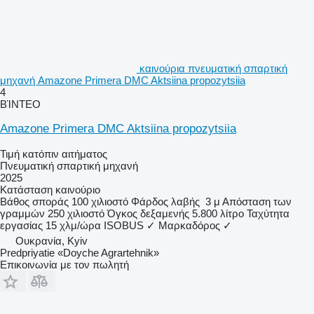
καινούρια πνευματική σπαρτική
μηχανή Amazone Primera DMC Aktsiina propozytsiia
4
ΒΊΝΤΕΟ
Amazone Primera DMC Aktsiina propozytsiia
Τιμή κατόπιν αιτήματος
Πνευματική σπαρτική μηχανή
2025
Κατάσταση
καινούριο
Βάθος σποράς
100 χιλιοστό
Φάρδος λαβής
3 μ
Απόσταση των
γραμμών
250 χιλιοστό
Όγκος δεξαμενής
5.800 λίτρο
Ταχύτητα
εργασίας
15 χλμ/ώρα
ISOBUS
✓
Μαρκαδόρος
✓
Ουκρανία, Kyiv
Predpriyatie «Doyche Agrartehnik»
Επικοινωνία με τον πωλητή