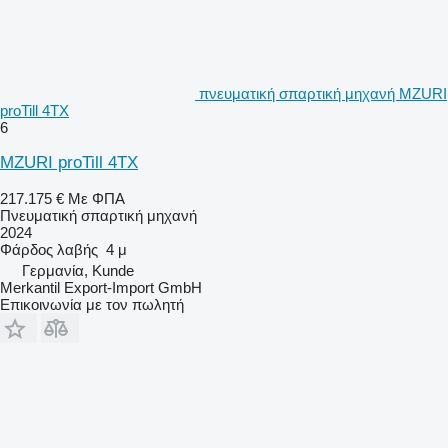
πνευματική σπαρτική μηχανή MZURI
proTill 4TX
6
MZURI proTill 4TX
217.175 €
Με ΦΠΑ
Πνευματική σπαρτική μηχανή
2024
Φάρδος λαβής
4 μ
Γερμανία, Kunde
Merkantil Export-Import GmbH
Επικοινωνία με τον πωλητή