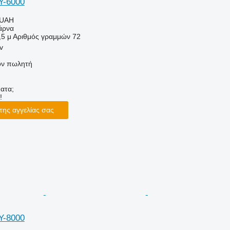
Y-6000
 UAH
άρνα
,5 μ
Αριθμός γραμμών
72
v
τον πωλητή
ατα;
!
της αγγελίας σας
Y-8000