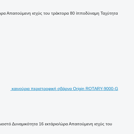
ώρα
Απαιτούμενη ισχύς του τράκτορα
80 ίπποδύναμη
Ταχύτητα
καινούρια περιστροφική σβάρνα Origin ROTARY-9000-G
λιοστό
Δυναμικότητα
16 εκτάριο/ώρα
Απαιτούμενη ισχύς του