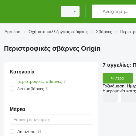
Agroline
Οχήματα καλλιέργειας εδάφους
Σβάρνες
Περιστρ
Περιστροφικές σβάρνες Origin
7 αγγελίες:
Π
Κατηγορία
Φίλτρο
περιστροφικές σβάρνες
Ταξινόμηση
:
Ημερ
δισκοσβάρνες
Ημερομηνία κατ
Μάρκα
Amazone
Multivator
8