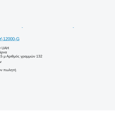
Y-12000-G
0 UAH
άρνα
,5 μ
Αριθμός γραμμών
132
v
τον πωλητή