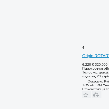
4
Origin ROTAR
6.220 €
320.000
Περιστροφική σβ
Τύπος
για τρακτέ
εργασίας
20 χλμ
Ουκρανία, Kyi
TOV «FERM Ye»
Επικοινωνία με 