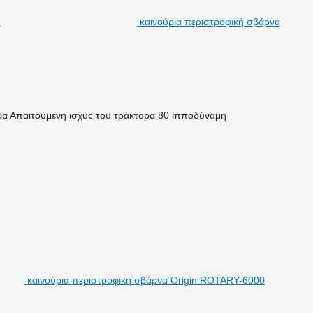
καινούρια περιστροφική σβάρνα
ρα
Απαιτούμενη ισχύς του τράκτορα
80 ίπποδύναμη
καινούρια περιστροφική σβάρνα Origin ROTARY-6000