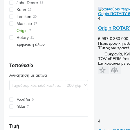
John Deere
KE
U-series
ROTANET
Rotarystar
GF
Transformer
Kuhn
KG
Z-series
M-series
3000
Origin ROTARY-
Lemken
HR
NG
4
Maschio
HRB
Qualidisc
Zirkon
Origin ROTAR
Origin
DC
KR
Rotary
DM
Fox
Corvus
6.997 €
360.000
Περιστροφική σβ
εμφάνιση όλων
HB
Lion
PKE
FPM RD 300
Τύπος
για τρακτέ
Rotocare
Ουκρανία, Kyi
TOV «FERM Ye»
Επικοινωνία με 
Τοποθεσία
Αναζήτηση με ακτίνα
Ελλάδα
άλλα
Ουκρανία
4
Τιμή