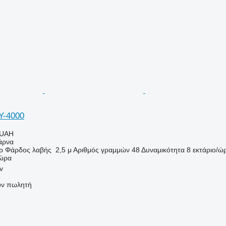
Y-4000
 UAH
άρνα
ρ
Φάρδος λαβής
2,5 μ
Αριθμός γραμμών
48
Δυναμικότητα
8 εκτάριο/ώ
/ώρα
v
τον πωλητή