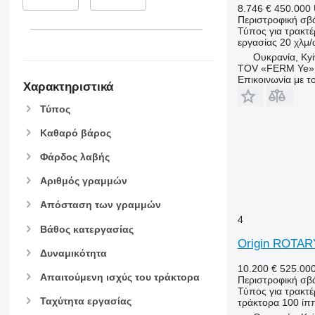
8.746 €
450.000
Περιστροφική σβ
Τύπος
για τρακτέ
εργασίας
20 χλμ
Ουκρανία, Kyi
TOV «FERM Ye»
Επικοινωνία με 
Χαρακτηριστικά
Τύπος
Καθαρό βάρος
Φάρδος λαβής
Αριθμός γραμμών
Απόσταση των γραμμών
4
Βάθος κατεργασίας
Origin ROTAR
Δυναμικότητα
10.200 €
525.00
Απαιτούμενη ισχύς του τράκτορα
Περιστροφική σβ
Τύπος
για τρακτέ
Ταχύτητα εργασίας
τράκτορα
100 ίπ