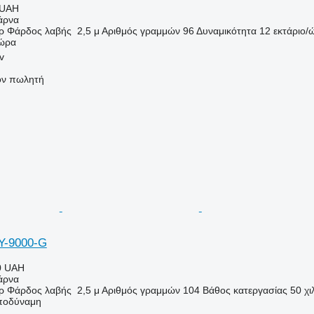
 UAH
άρνα
ρ
Φάρδος λαβής
2,5 μ
Αριθμός γραμμών
96
Δυναμικότητα
12 εκτάριο/
/ώρα
v
τον πωλητή
Y-9000-G
0 UAH
άρνα
ρ
Φάρδος λαβής
2,5 μ
Αριθμός γραμμών
104
Βάθος κατεργασίας
50 χι
ποδύναμη