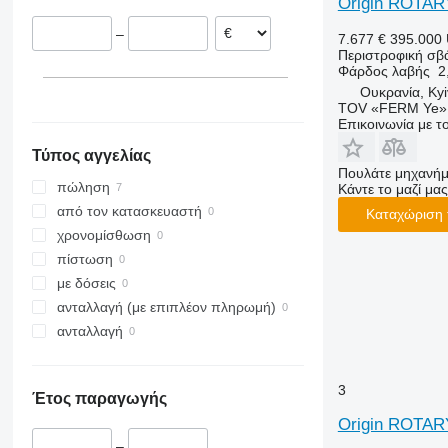
Origin ROTAR
–
7.677 €
395.000
Περιστροφική σβ
Φάρδος λαβής
2
Ουκρανία, Kyi
TOV «FERM Ye»
Επικοινωνία με 
Τύπος αγγελίας
Πουλάτε μηχανήμ
πώληση
Κάντε το μαζί μας
από τον κατασκευαστή
Καταχώριση 
χρονομίσθωση
πίστωση
με δόσεις
ανταλλαγή (με επιπλέον πληρωμή)
ανταλλαγή
3
Έτος παραγωγής
Origin ROTAR
–