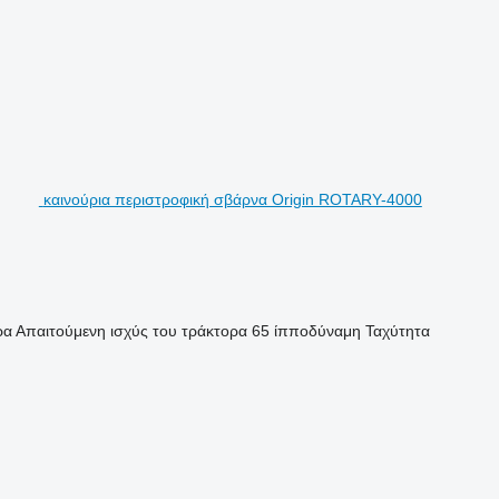
καινούρια περιστροφική σβάρνα Origin ROTARY-4000
ρα
Απαιτούμενη ισχύς του τράκτορα
65 ίπποδύναμη
Ταχύτητα