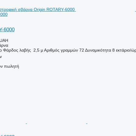
6000
Y-6000
 UAH
άρνα
ρ
Φάρδος λαβής
2,5 μ
Αριθμός γραμμών
72
Δυναμικότητα
8 εκτάριο/ώ
v
τον πωλητή