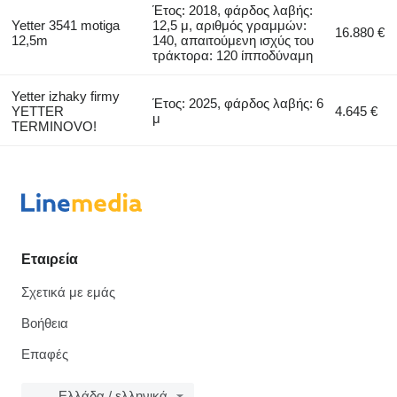
Έτος: 2018, φάρδος λαβής:
Yetter 3541 motiga
12,5 μ, αριθμός γραμμών:
16.880 €
12,5m
140, απαιτούμενη ισχύς του
τράκτορα: 120 ίπποδύναμη
Yetter izhaky firmy
Έτος: 2025, φάρδος λαβής: 6
YETTER
4.645 €
μ
TERMINOVO!
Εταιρεία
Σχετικά με εμάς
Βοήθεια
Επαφές
Ελλάδα / ελληνικά