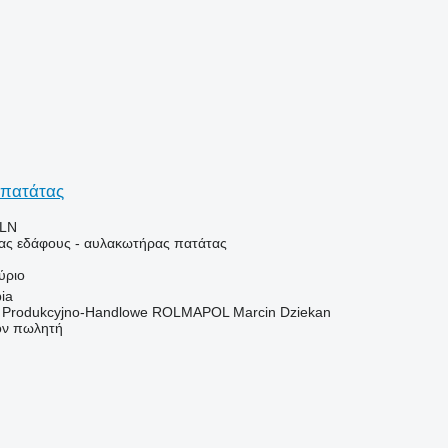
πατάτας
PLN
ιας εδάφους - αυλακωτήρας πατάτας
ύριο
ia
o Produkcyjno-Handlowe ROLMAPOL Marcin Dziekan
τον πωλητή