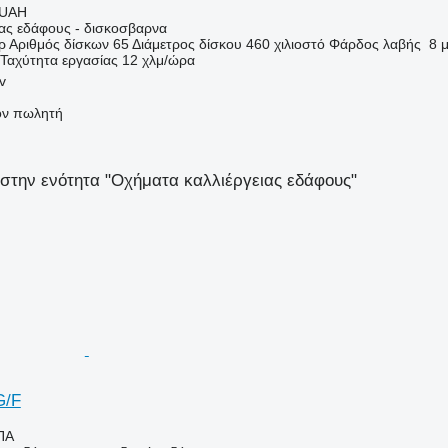
 UAH
ιας εδάφους - δισκοσβαρνα
ρ
Αριθμός δίσκων
65
Διάμετρος δίσκου
460 χιλιοστό
Φάρδος λαβής
8 
Ταχύτητα εργασίας
12 χλμ/ώρα
v
τον πωλητή
στην ενότητα "Οχήματα καλλιέργειας εδάφους"
G/F
ΠΑ