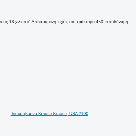
σίας
18 χιλιοστό
Απαιτούμενη ισχύς του τράκτορα
450 ίπποδύναμη
δισκοσβαρνα Krause Krause, USA 2100