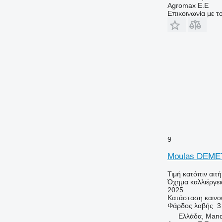
Agromax E.E
Επικοινωνία με 
9
Moulas DEME
Τιμή κατόπιν αιτ
Όχημα καλλιέργει
2025
Κατάσταση
καινο
Φάρδος λαβής
3
Ελλάδα, Man