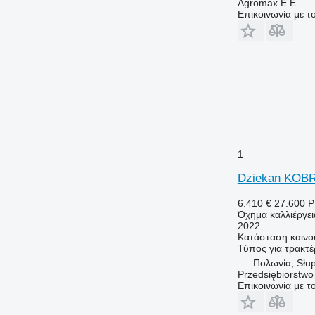
Agromax E.E
Επικοινωνία με 
1
Dziekan KOB
6.410 €
27.600 
Όχημα καλλιέργε
2022
Κατάσταση
καινο
Τύπος
για τρακτέ
Πολωνία, Słup
Przedsiębiorstw
Επικοινωνία με 