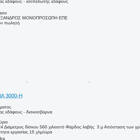
ιας εδάφους - ισοπεδωτής εδάφους
ano
ΕΞΑΝΔΡΟΣ ΜΟΝΟΠΡΟΣΩΠΗ ΕΠΕ
τον πωλητή
A 3000-H
ήματος
ιας εδάφους - δισκοσβαρνα
ύριο
24
Διάμετρος δίσκου
560 χιλιοστό
Φάρδος λαβής
3 μ
Απόσταση των γ
τητα εργασίας
15 χλμ/ώρα
dra