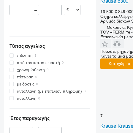
Krause 8300
Smaragd
–
16.500 €
849.00
VariDiamant
Όχημα καλλιέργε
VariOpal
Αριθμός δίσκων
VariTansanit
Ουκρανία, Kyi
TOV «FERM Ye»
VariTitan
Επικοινωνία με 
VarioPack
Τύπος αγγελίας
Zirkon
Πουλάτε μηχανήμ
πώληση
Κάντε το μαζί μας
από τον κατασκευαστή
Καταχώριση 
χρονομίσθωση
πίστωση
με δόσεις
ανταλλαγή (με επιπλέον πληρωμή)
ανταλλαγή
7
Έτος παραγωγής
Krause Kraus
–