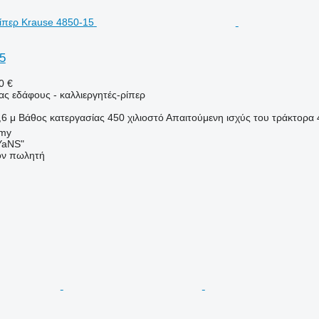
5
0 €
ας εδάφους - καλλιεργητές-ρίπερ
,6 μ
Βάθος κατεργασίας
450 χιλιοστό
Απαιτούμενη ισχύς του τράκτορα
umy
aNS"
τον πωλητή