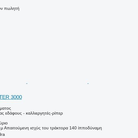
τον πωλητή
TER 3000
ήματος
ας εδάφους - καλλιεργητές-ρίπερ
ύριο
 μ
Απαιτούμενη ισχύς του τράκτορα
140 ίπποδύναμη
dra