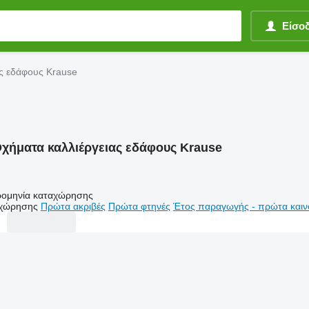
Είσο
ας εδάφους Krause
χήματα καλλιέργειας εδάφους Krause
ομηνία καταχώρησης
αχώρησης
Πρώτα ακριβές
Πρώτα φτηνές
Έτος παραγωγής - πρώτα καιν