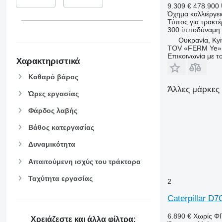
9.309 €
478.900
Όχημα καλλιέργε
Τύπος
για τρακτέ
300 ίπποδύναμη
Ουκρανία, Kyi
TOV «FERM Ye»
Επικοινωνία με 
Χαρακτηριστικά
Καθαρό βάρος
Άλλες μάρκες 
Ώρες εργασίας
Φάρδος λαβής
Βάθος κατεργασίας
Δυναμικότητα
Απαιτούμενη ισχύς του τράκτορα
Ταχύτητα εργασίας
2
Caterpillar D7
6.890 €
Χωρίς Φ
Χρειάζεστε και άλλα φίλτρα;