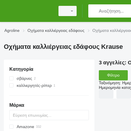
Agroline
Οχήματα καλλιέργειας εδάφους
Οχήματα καλλιέργει
Οχήματα καλλιέργειας εδάφους Krause
3 αγγελίες:
Ο
Κατηγορία
Φίλτρο
σβάρνες
Ταξινόμηση
:
Ημερ
καλλιεργητές-ρίπερ
δισκοσβάρνες
Ημερομηνία κατ
Μάρκα
Amazone
AS
Multivator
Cultiplow
Jaguar
AT30
8
AGD
KM180
FV