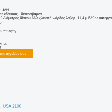
0 UAH
ιας εδάφους - δισκοσβαρνα
92
Διάμετρος δίσκου
660 χιλιοστό
Φάρδος λαβής
11,4 μ
Βάθος κατεργα
v
τον πωλητή
ατα;
!
της αγγελίας σας
e, USA 2100