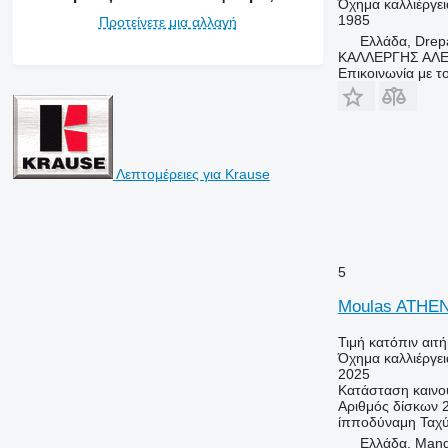
Όχημα καλλιέργε
1985
Προτείνετε μια αλλαγή
Ελλάδα, Drep
ΚΑΛΛΕΡΓΗΣ ΑΛ
Επικοινωνία με 
Λεπτομέρειες για Krause
5
Moulas ATHEN
Τιμή κατόπιν αιτ
Όχημα καλλιέργε
2025
Κατάσταση
καινο
Αριθμός δίσκων
ίπποδύναμη
Ταχύ
Ελλάδα, Man