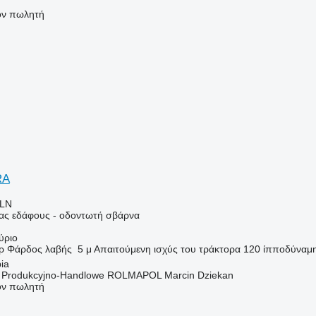
τον πωλητή
RA
PLN
ιας εδάφους - οδοντωτή σβάρνα
ύριο
ρ
Φάρδος λαβής
5 μ
Απαιτούμενη ισχύς του τράκτορα
120 ίπποδύναμ
ia
o Produkcyjno-Handlowe ROLMAPOL Marcin Dziekan
τον πωλητή