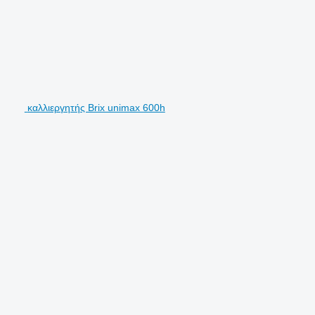
καλλιεργητής Brix unimax 600h