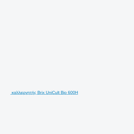
καλλιεργητής Brix UniCult Bio 600H