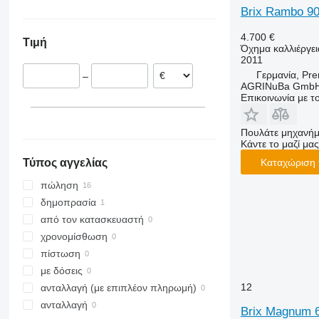
Brix Rambo 9
Γερμανία
Vari-Master
RS
Kristall
L-series
Super-Albatros
Πολωνία
RX
Opal
Presto
Supertaube
4.700 €
Τιμή
Αυστρία
TLD
Rubin
W-series
Όχημα καλλιέργει
2011
Smaragd
Γερμανία, Pre
–
VariDiamant
AGRINuBa Gmb
Επικοινωνία με 
VariOpal
VariTansanit
VariTitan
Πουλάτε μηχανήμ
Κάντε το μαζί μας
VarioPack
Καταχώριση 
Τύπος αγγελίας
Zirkon
πώληση
δημοπρασία
από τον κατασκευαστή
χρονομίσθωση
πίστωση
με δόσεις
12
ανταλλαγή (με επιπλέον πληρωμή)
ανταλλαγή
Brix Magnum 