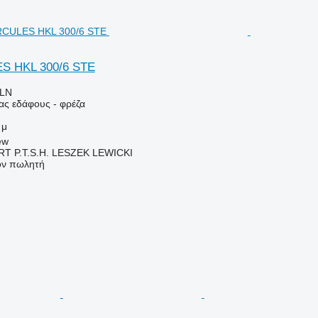
S HKL 300/6 STE
PLN
ας εδάφους - φρέζα
 μ
ew
 P.T.S.H. LESZEK LEWICKI
τον πωλητή