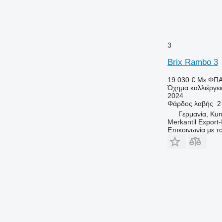
3
Brix Rambo 3
19.030 €
Με ΦΠ
Όχημα καλλιέργει
2024
Φάρδος λαβής
2
Γερμανία, Ku
Merkantil Expor
Επικοινωνία με 