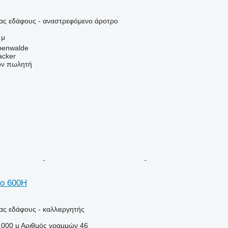
ιας εδάφους - αναστρεφόμενο άροτρο
 μ
ebenwalde
acker
τον πωλητή
io 600H
ας εδάφους - καλλιεργητής
.000 μ
Αριθμός γραμμών
46