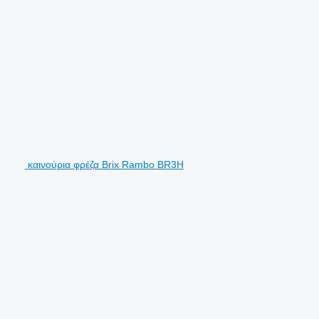
καινούρια φρέζα Brix Rambo BR3H