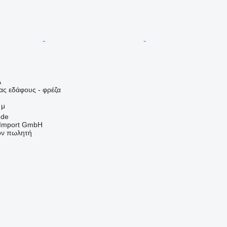
Α
ας εδάφους - φρέζα
 μ
nde
t-Import GmbH
τον πωλητή