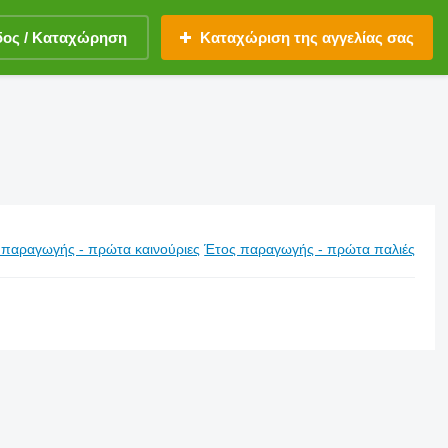
δος / Καταχώρηση
Καταχώριση της αγγελίας σας
 παραγωγής - πρώτα καινούριες
Έτος παραγωγής - πρώτα παλιές