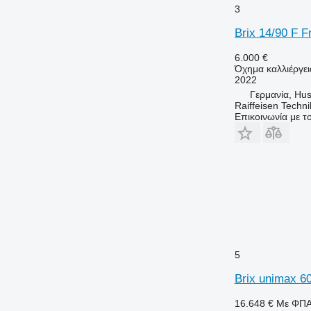
3
Brix 14/90 F F
6.000 €
Όχημα καλλιέργει
2022
Γερμανία, Hu
Raiffeisen Tech
Επικοινωνία με 
5
Brix unimax 6
16.648 €
Με ΦΠ