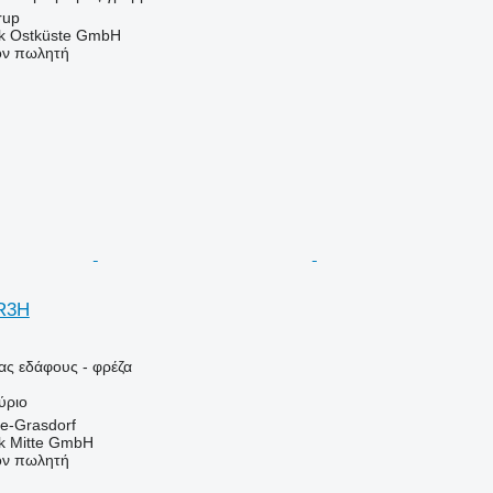
rup
ik Ostküste GmbH
τον πωλητή
R3H
ας εδάφους - φρέζα
ύριο
le-Grasdorf
ik Mitte GmbH
τον πωλητή