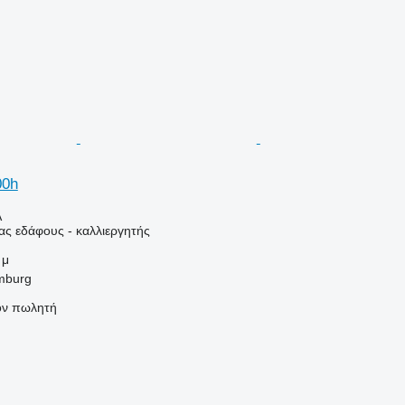
00h
Α
ας εδάφους - καλλιεργητής
 μ
mburg
τον πωλητή