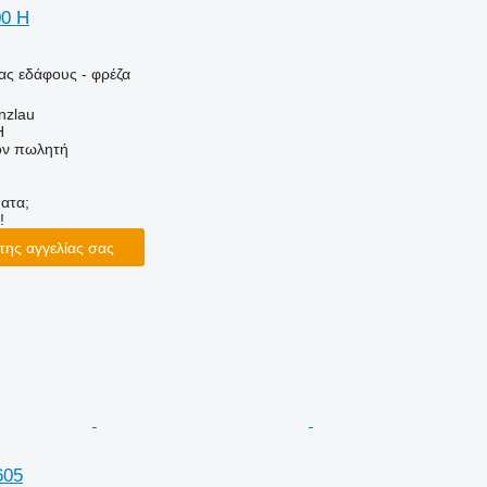
00 H
ας εδάφους - φρέζα
nzlau
H
τον πωλητή
ατα;
!
της αγγελίας σας
605