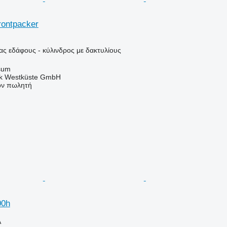
rontpacker
ας εδάφους - κύλινδρος με δακτυλίους
sum
nik Westküste GmbH
τον πωλητή
00h
Α