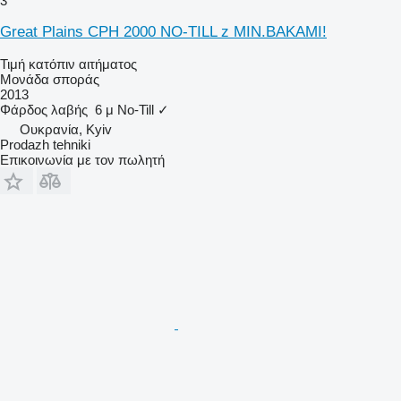
3
Great Plains CPH 2000 NO-TILL z MIN.BAKAMI!
Τιμή κατόπιν αιτήματος
Μονάδα σποράς
2013
Φάρδος λαβής
6 μ
No-Till
✓
Ουκρανία, Kyiv
Prodazh tehniki
Επικοινωνία με τον πωλητή