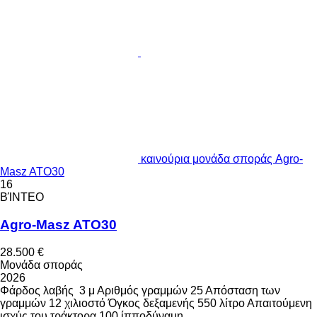
καινούρια μονάδα σποράς Agro-
Masz ATO30
16
ΒΊΝΤΕΟ
Agro-Masz ATO30
28.500 €
Μονάδα σποράς
2026
Φάρδος λαβής
3 μ
Αριθμός γραμμών
25
Απόσταση των
γραμμών
12 χιλιοστό
Όγκος δεξαμενής
550 λίτρο
Απαιτούμενη
ισχύς του τράκτορα
100 ίπποδύναμη