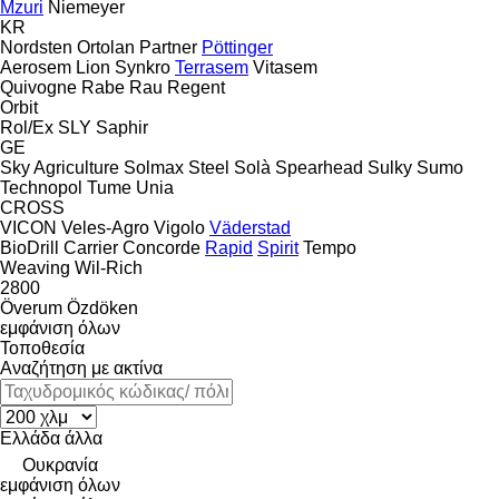
Mzuri
Niemeyer
KR
Nordsten
Ortolan
Partner
Pöttinger
Aerosem
Lion
Synkro
Terrasem
Vitasem
Quivogne
Rabe
Rau
Regent
Orbit
Rol/Ex
SLY
Saphir
GE
Sky Agriculture
Solmax Steel
Solà
Spearhead
Sulky
Sumo
Technopol
Tume
Unia
CROSS
VICON
Veles-Agro
Vigolo
Väderstad
BioDrill
Carrier
Concorde
Rapid
Spirit
Tempo
Weaving
Wil-Rich
2800
Överum
Özdöken
εμφάνιση όλων
Τοποθεσία
Αναζήτηση με ακτίνα
Ελλάδα
άλλα
Ουκρανία
εμφάνιση όλων