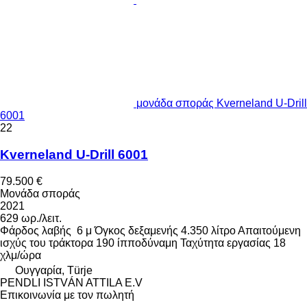
μονάδα σποράς Kverneland U-Drill
6001
22
Kverneland U-Drill 6001
79.500 €
Μονάδα σποράς
2021
629 ωρ./λειτ.
Φάρδος λαβής
6 μ
Όγκος δεξαμενής
4.350 λίτρο
Απαιτούμενη
ισχύς του τράκτορα
190 ίπποδύναμη
Ταχύτητα εργασίας
18
χλμ/ώρα
Ουγγαρία, Türje
PENDLI ISTVÁN ATTILA E.V
Επικοινωνία με τον πωλητή