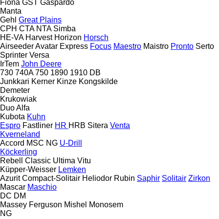
Fiona
GST
Gaspardo
Manta
Gehl
Great Plains
CPH
CTA
NTA
Simba
HE-VA
Harvest
Horizon
Horsch
Airseeder
Avatar
Express
Focus
Maestro
Maistro
Pronto
Serto
Sprinter
Versa
IrTem
John Deere
730
740A
750
1890
1910
DB
Junkkari
Kerner
Kinze
Kongskilde
Demeter
Krukowiak
Duo Alfa
Kubota
Kuhn
Espro
Fastliner
HR
HRB
Sitera
Venta
Kverneland
Accord
MSC
NG
U-Drill
Köckerling
Rebell Classic
Ultima
Vitu
Küpper-Weisser
Lemken
Azurit
Compact-Solitair
Heliodor
Rubin
Saphir
Solitair
Zirkon
Mascar
Maschio
DC
DM
Massey Ferguson
Mishel
Monosem
NG