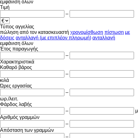
εμφάνιση όλων
Τιμή
–
Τύπος αγγελίας
πώληση
από τον κατασκευαστή
χρονομίσθωση
πίστωση
με
δόσεις
ανταλλαγή (με επιπλέον πληρωμή)
ανταλλαγή
εμφάνιση όλων
Έτος παραγωγής
–
Χαρακτηριστικά
Καθαρό βάρος
–
κιλά
Ώρες εργασίας
–
ωρ./λειτ.
Φάρδος λαβής
–
μ
Αριθμός γραμμών
–
Απόσταση των γραμμών
–