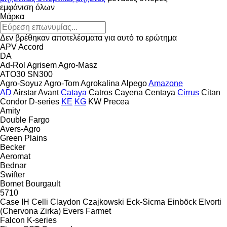
εμφάνιση όλων
Μάρκα
Δεν βρέθηκαν αποτελέσματα για αυτό το ερώτημα
APV
Accord
DA
Ad-Rol
Agrisem
Agro-Masz
ATO30
SN300
Agro-Soyuz
Agro-Tom
Agrokalina
Alpego
Amazone
AD
Airstar
Avant
Cataya
Catros
Cayena
Centaya
Cirrus
Citan
Condor
D-series
KE
KG
KW
Precea
Amity
Double
Fargo
Avers-Agro
Green Plains
Becker
Aeromat
Bednar
Swifter
Bomet
Bourgault
5710
Case IH
Celli
Claydon
Czajkowski
Eck-Sicma
Einböck
Elvorti
(Chervona Zirka)
Evers
Farmet
Falcon
K-series