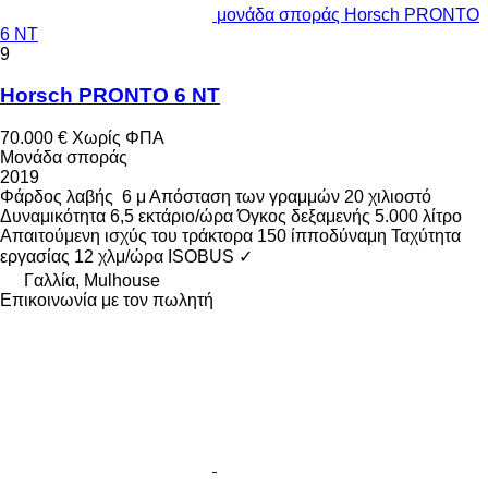
μονάδα σποράς Horsch PRONTO
6 NT
9
Horsch PRONTO 6 NT
70.000 €
Χωρίς ΦΠΑ
Μονάδα σποράς
2019
Φάρδος λαβής
6 μ
Απόσταση των γραμμών
20 χιλιοστό
Δυναμικότητα
6,5 εκτάριο/ώρα
Όγκος δεξαμενής
5.000 λίτρο
Απαιτούμενη ισχύς του τράκτορα
150 ίπποδύναμη
Ταχύτητα
εργασίας
12 χλμ/ώρα
ISOBUS
✓
Γαλλία, Mulhouse
Επικοινωνία με τον πωλητή