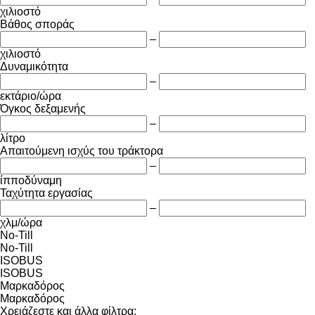
χιλιοστό
Βάθος σποράς
–
χιλιοστό
Δυναμικότητα
–
εκτάριο/ώρα
Όγκος δεξαμενής
–
λίτρο
Απαιτούμενη ισχύς του τράκτορα
–
ίπποδύναμη
Ταχύτητα εργασίας
–
χλμ/ώρα
No-Till
No-Till
ISOBUS
ISOBUS
Μαρκαδόρος
Μαρκαδόρος
Χρειάζεστε και άλλα φίλτρα;