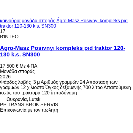
καινούρια μονάδα σποράς Agro-Masz Posivnyi kompleks pid
traktor 120-130 k.s. SN300
17
ΒΊΝΤΕΟ
Agro-Masz Posivnyi kompleks pid traktor 120-
130 k.s. SN300
17.500 €
Με ΦΠΑ
Μονάδα σποράς
2026
Φάρδος λαβής
3 μ
Αριθμός γραμμών
24
Απόσταση των
γραμμών
12 χιλιοστό
Όγκος δεξαμενής
700 λίτρο
Απαιτούμενη
ισχύς του τράκτορα
120 ίπποδύναμη
Ουκρανία, Lutsk
PP TRANS BROK SERVIS
Επικοινωνία με τον πωλητή