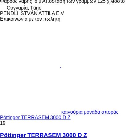
Φάρδος λαβής
6 μ
Απόσταση των γραμμών
125 χιλιοστό
Ουγγαρία, Türje
PENDLI ISTVÁN ATTILA E.V
Επικοινωνία με τον πωλητή
καινούρια μονάδα σποράς
Pöttinger TERRASEM 3000 D Z
19
Pöttinger TERRASEM 3000 D Z