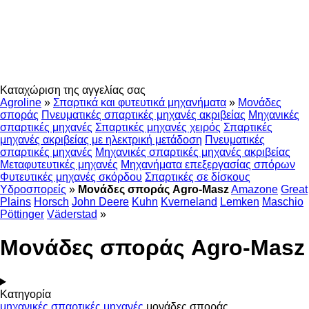
Καταχώριση της αγγελίας σας
Agroline
»
Σπαρτικά και φυτευτικά μηχανήματα
»
Μονάδες
σποράς
Πνευματικές σπαρτικές μηχανές ακριβείας
Μηχανικές
σπαρτικές μηχανές
Σπαρτικές μηχανές χειρός
Σπαρτικές
μηχανές ακριβείας με ηλεκτρική μετάδοση
Πνευματικές
σπαρτικές μηχανές
Μηχανικές σπαρτικές μηχανές ακριβείας
Μεταφυτευτικές μηχανές
Μηχανήματα επεξεργασίας σπόρων
Φυτευτικές μηχανές σκόρδου
Σπαρτικές σε δίσκους
Υδροσπορείς
»
Μονάδες σποράς Agro-Masz
Amazone
Great
Plains
Horsch
John Deere
Kuhn
Kverneland
Lemken
Maschio
Pöttinger
Väderstad
»
Μονάδες σποράς Agro-Masz
Κατηγορία
μηχανικές σπαρτικές μηχανές
μονάδες σποράς