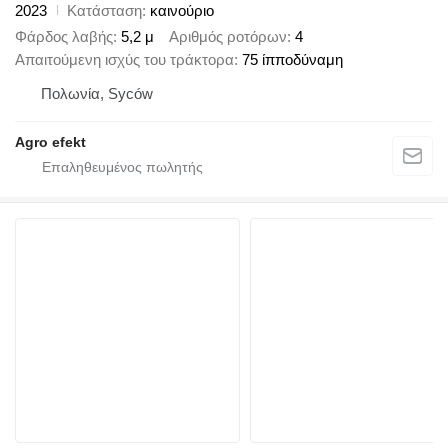
2023
Κατάσταση
καινούριο
Φάρδος λαβής
5,2 μ
Αριθμός ροτόρων
4
Απαιτούμενη ισχύς του τράκτορα
75 ίπποδύναμη
Πολωνία, Syców
Agro efekt