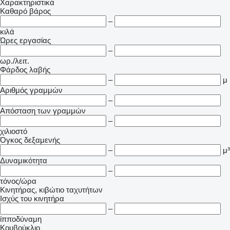
Χαρακτηριστικά
Καθαρό βάρος
–
κιλά
Ώρες εργασίας
–
ωρ./λειτ.
Φάρδος λαβής
–
μ
Αριθμός γραμμών
–
Απόσταση των γραμμών
–
χιλιοστό
Όγκος δεξαμενής
–
μ³
Δυναμικότητα
–
τόνος/ώρα
Κινητήρας, κιβώτιο ταχυτήτων
Ισχύς του κινητήρα
–
ίπποδύναμη
Κουβούκλιο