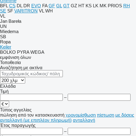
Grimme
BFL
CS
DL
DR
EVO
FA
GF
GL
GT
GZ
HT
KS
LK
MK
PRIOS
RH
SE
SF
VARITRON
VL
WH
VL
Jan Bareła
UN
Miedema
SB
Ropa
Keiler
BOLKO
PYRA
WEGA
εμφάνιση όλων
Τοποθεσία
Αναζήτηση με ακτίνα
Ελλάδα
Τιμή
–
Τύπος αγγελίας
πώληση
από τον κατασκευαστή
χρονομίσθωση
πίστωση
με δόσεις
ανταλλαγή (με επιπλέον πληρωμή)
ανταλλαγή
Έτος παραγωγής
–