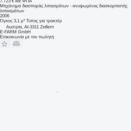
7.723 €
Με ΦΠΑ
Μηχάνημα διασποράς λιπασμάτων - ανυψωμένος διασκορπιστής
λιπασμάτων
2006
Όγκος
3,1 μ³
Τύπος
για τρακτέρ
Αυστρία, At-3311 Zeillern
E-FARM GmbH
Επικοινωνία με τον πωλητή