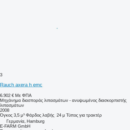
3
Rauch axera h emc
6.902 €
Με ΦΠΑ
Μηχάνημα διασποράς λιπασμάτων - ανυψωμένος διασκορπιστής
λιπασμάτων
2008
Όγκος
3,5 μ³
Φάρδος λαβής
24 μ
Τύπος
για τρακτέρ
Γερμανία, Hamburg
E-FARM GmbH