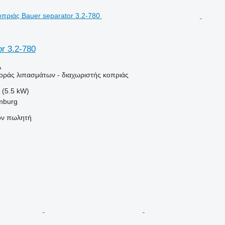
r 3.2-780
Α
ράς λιπασμάτων - διαχωριστής κοπριάς
 (5.5 kW)
mburg
τον πωλητή