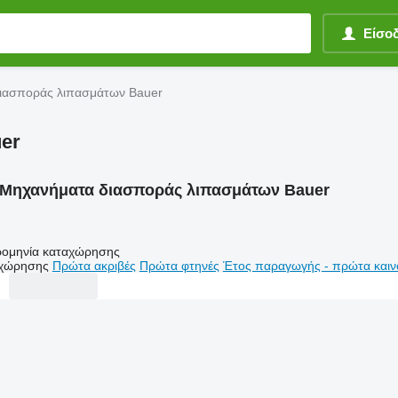
Είσο
ιασποράς λιπασμάτων Bauer
er
Μηχανήματα διασποράς λιπασμάτων Bauer
ομηνία καταχώρησης
αχώρησης
Πρώτα ακριβές
Πρώτα φτηνές
Έτος παραγωγής - πρώτα καιν