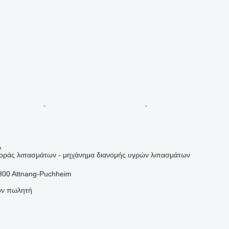
Α
ράς λιπασμάτων - μηχάνημα διανομής υγρών λιπασμάτων
4800 Attnang-Puchheim
τον πωλητή