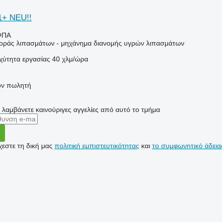
1+ NEU!!
ΦΠΑ
ράς λιπασμάτων - μηχάνημα διανομής υγρών λιπασμάτων
χύτητα εργασίας
40 χλμ/ώρα
τον πωλητή
α λαμβάνετε καινούριγες αγγελίες από αυτό το τμήμα
εστε τη δική μας
πολιτική εμπιστευτικότητας
και
το συμφωνητικό άδεια