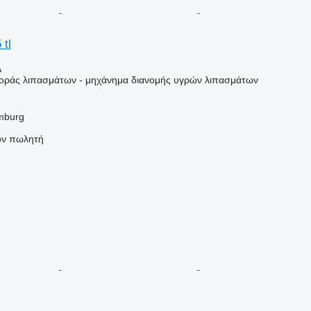
 tl
Α
ράς λιπασμάτων - μηχάνημα διανομής υγρών λιπασμάτων
mburg
τον πωλητή