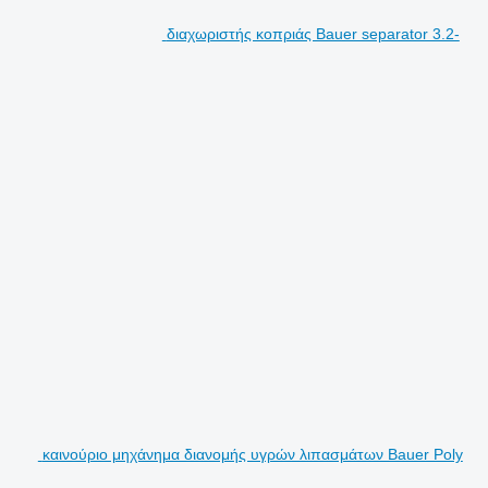
διαχωριστής κοπριάς Bauer separator 3.2-
καινούριο μηχάνημα διανομής υγρών λιπασμάτων Bauer Poly