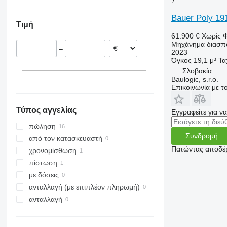
7
Αυστρία
Γερμανία
Bauer Poly 19
Τιμή
Σλοβακία
61.900 €
Χωρίς 
Νορβηγία
Μηχάνημα διασπο
–
2023
Όγκος
19,1 μ³
Τα
Σλοβακία
Baulogic, s.r.o.
Επικοινωνία με 
Τύπος αγγελίας
Εγγραφείτε για ν
πώληση
Συνδρομή
από τον κατασκευαστή
Πατώντας αποδέχ
χρονομίσθωση
πίστωση
με δόσεις
ανταλλαγή (με επιπλέον πληρωμή)
ανταλλαγή