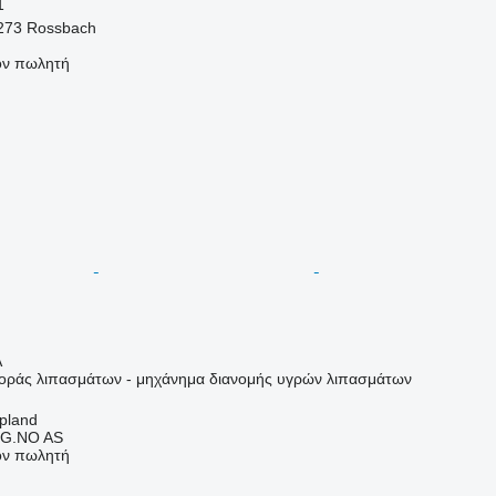
1
5273 Rossbach
τον πωλητή
Α
ράς λιπασμάτων - μηχάνημα διανομής υγρών λιπασμάτων
pland
G.NO AS
τον πωλητή