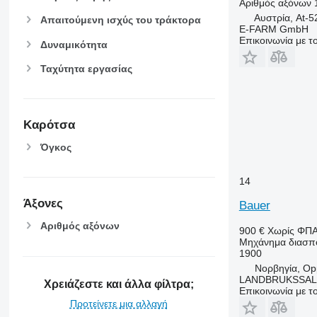
Αριθμός αξόνων
Αυστρία, At-
Απαιτούμενη ισχύς του τράκτορα
E-FARM GmbH
Επικοινωνία με 
Δυναμικότητα
Ταχύτητα εργασίας
Καρότσα
Όγκος
14
Άξονες
Bauer
Αριθμός αξόνων
900 €
Χωρίς ΦΠ
Μηχάνημα διασπο
1900
Νορβηγία, Op
LANDBRUKSSAL
Χρειάζεστε και άλλα φίλτρα;
Επικοινωνία με 
Προτείνετε μια αλλαγή