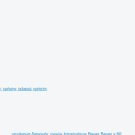
ς χρήσης τελικού χρήστη
.
μηχάνημα διανομής υγρών λιπασμάτων Bauer Bauer v 60