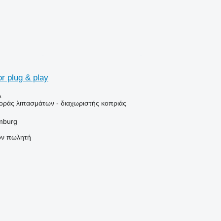
r plug & play
Α
ράς λιπασμάτων - διαχωριστής κοπριάς
mburg
τον πωλητή