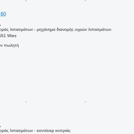
 60
Α
ράς λιπασμάτων - μηχάνημα διανομής υγρών λιπασμάτων
551 Wies
τον πωλητή
Α
ράς λιπασμάτων - κοντέινερ κοπριάς