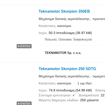
Teknamotor Skorpion 350EB
Μηχάνημα δασικής εκμετάλλευσης - πριονισ
Κατάσταση
καινούριο
Ισχύς
50.3 ίπποδύναμη (36.97 kW)
Πολωνία, Ostrowiec Świętokrzyski
ΒΊΝΤΕΟ
TEKNAMOTOR Sp. z o.o.
Teknamotor Skorpion 250 SDTG
Μηχάνημα δασικής εκμετάλλευσης - τεμαχισ
Κατάσταση
καινούριο
1 ωρ./λειτ.
Ισχύς
74.8 ίπποδύναμη (54.98 kW)
Καύσι
Σύστημα ερπυστριών
✓
Δυναμικότητα
22
Μέγιστη διάμετρος κλαδών
250 χιλιοστό
ΒΊΝΤΕΟ