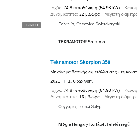
Ισχύς
74.8 ίπποδύναμη (54.98 kW)
Καύσι
Δυναμικότητα
22 μ3/ώρα
Μέγιστη διάμετρ
Πολωνία, Ostrowiec Świętokrzyski
ΒΊΝΤΕΟ
TEKNAMOTOR Sp. z o.o.
Teknamotor Skorpion 350
Μηχάνημα δασικής εκμετάλλευσης - τεμαχισ
2021
176 ωρ./λειτ.
Ισχύς
74.8 ίπποδύναμη (54.98 kW)
Καύσι
Δυναμικότητα
16 μ3/ώρα
Μέγιστη διάμετρ
Ουγγαρία, Lorinci-Selyp
NR-gia Hungary Korlátolt Felelősségű