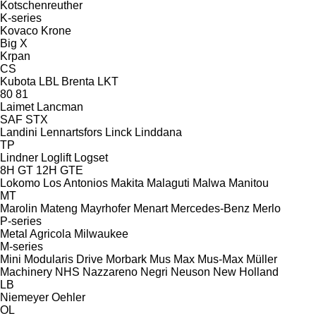
Kotschenreuther
K-series
Kovaco
Krone
Big X
Krpan
CS
Kubota
LBL Brenta
LKT
80
81
Laimet
Lancman
SAF
STX
Landini
Lennartsfors
Linck
Linddana
TP
Lindner
Loglift
Logset
8H GT
12H GTE
Lokomo
Los Antonios
Makita
Malaguti
Malwa
Manitou
MT
Marolin
Mateng
Mayrhofer
Menart
Mercedes-Benz
Merlo
P-series
Metal Agricola
Milwaukee
M-series
Mini
Modularis Drive
Morbark
Mus Max
Mus-Max
Müller
Machinery
NHS
Nazzareno
Negri
Neuson
New Holland
LB
Niemeyer
Oehler
OL