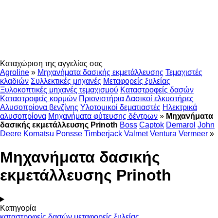
Καταχώριση της αγγελίας σας
Agroline
»
Μηχανήματα δασικής εκμετάλλευσης
Τεμαχιστές
κλαδιών
Συλλεκτικές μηχανές
Μεταφορείς ξυλείας
Ξυλοκοπτικές μηχανές τεμαχισμού
Καταστροφείς δασών
Καταστροφείς κορμών
Πριονιστήρια
Δασικοί ελκυστήρες
Αλυσοπρίονα βενζίνης
Υλοτομικοί δεματιαστές
Ηλεκτρικά
αλυσοπρίονα
Μηχανήματα φύτευσης δέντρων
»
Μηχανήματα
δασικής εκμετάλλευσης Prinoth
Boss
Captok
Demarol
John
Deere
Komatsu
Ponsse
Timberjack
Valmet
Ventura
Vermeer
»
Μηχανήματα δασικής
εκμετάλλευσης Prinoth
Κατηγορία
καταστροφείς δασών
μεταφορείς ξυλείας