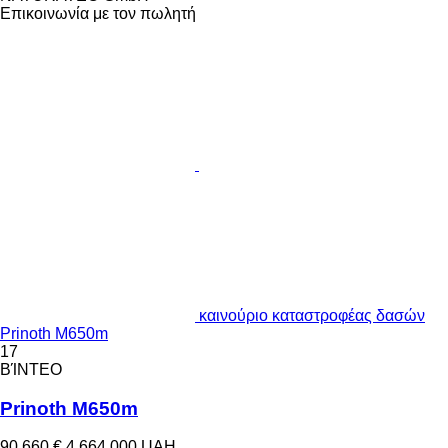
Επικοινωνία με τον πωλητή
καινούριο καταστροφέας δασών
Prinoth M650m
17
ΒΊΝΤΕΟ
Prinoth M650m
90.660 €
4.664.000 UAH