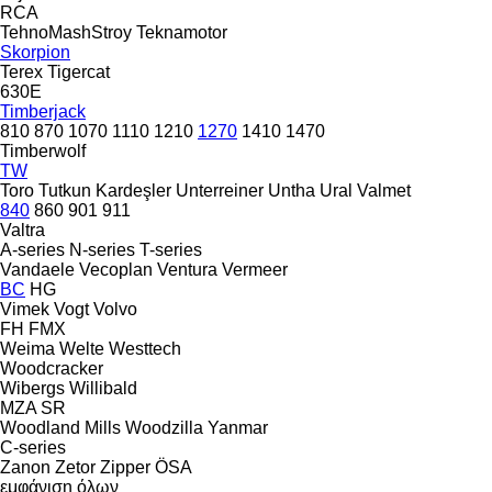
RCA
TehnoMashStroy
Teknamotor
Skorpion
Terex
Tigercat
630E
Timberjack
810
870
1070
1110
1210
1270
1410
1470
Timberwolf
TW
Toro
Tutkun Kardeşler
Unterreiner
Untha
Ural
Valmet
840
860
901
911
Valtra
A-series
N-series
T-series
Vandaele
Vecoplan
Ventura
Vermeer
BC
HG
Vimek
Vogt
Volvo
FH
FMX
Weima
Welte
Westtech
Woodcracker
Wibergs
Willibald
MZA
SR
Woodland Mills
Woodzilla
Yanmar
C-series
Zanon
Zetor
Zipper
ÖSA
εμφάνιση όλων