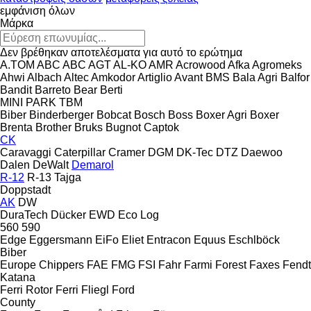
εμφάνιση όλων
Μάρκα
Δεν βρέθηκαν αποτελέσματα για αυτό το ερώτημα
A.TOM
ABC
ABC
AGT
AL-KO
AMR
Acrowood
Afka
Agromeks
Ahwi
Albach
Altec
Amkodor
Artiglio
Avant
BMS
Bala Agri
Balfor
Bandit
Barreto
Bear
Berti
MINI
PARK
TBM
Biber
Binderberger
Bobcat
Bosch
Boss
Boxer Agri
Boxer
Brenta
Brother
Bruks
Bugnot
Captok
CK
Caravaggi
Caterpillar
Cramer
DGM
DK-Tec
DTZ
Daewoo
Dalen
DeWalt
Demarol
R-12
R-13
Tajga
Doppstadt
AK
DW
DuraTech
Dücker
EWD
Eco Log
560
590
Edge
Eggersmann
EiFo
Eliet
Entracon
Equus
Eschlböck
Biber
Europe Chippers
FAE
FMG
FSI
Fahr
Farmi Forest
Faxes
Fendt
Katana
Ferri Rotor
Ferri
Fliegl
Ford
County