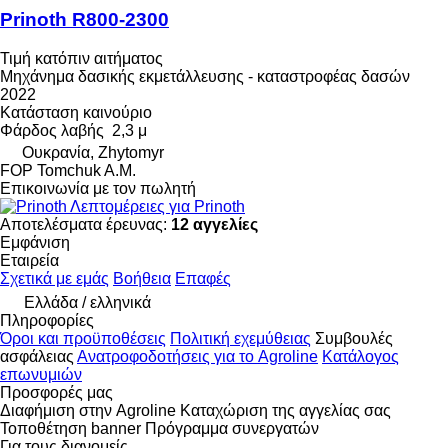
Prinoth R800-2300
Τιμή κατόπιν αιτήματος
Μηχάνημα δασικής εκμετάλλευσης - καταστροφέας δασών
2022
Κατάσταση
καινούριο
Φάρδος λαβής
2,3 μ
Ουκρανία, Zhytomyr
FOP Tomchuk A.M.
Επικοινωνία με τον πωλητή
Λεπτομέρειες για Prinoth
Αποτελέσματα έρευνας:
12 αγγελίες
Εμφάνιση
Εταιρεία
Σχετικά με εμάς
Βοήθεια
Επαφές
Ελλάδα / ελληνικά
Πληροφορίες
Όροι και προϋποθέσεις
Πολιτική εχεμύθειας
Συμβουλές
ασφάλειας
Ανατροφοδοτήσεις για το Agroline
Κατάλογος
επωνυμιών
Προσφορές μας
Διαφήμιση στην Agroline
Καταχώριση της αγγελίας σας
Τοποθέτηση banner
Πρόγραμμα συνεργατών
Για τους διανομείς