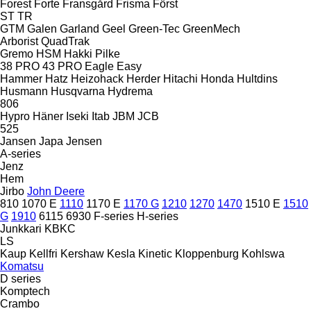
Forest
Forte
Fransgård
Frisma
Först
ST
TR
GTM
Galen
Garland
Geel
Green-Tec
GreenMech
Arborist
QuadTrak
Gremo
HSM
Hakki Pilke
38 PRO
43 PRO
Eagle
Easy
Hammer
Hatz
Heizohack
Herder
Hitachi
Honda
Hultdins
Husmann
Husqvarna
Hydrema
806
Hypro
Häner
Iseki
Itab
JBM
JCB
525
Jansen
Japa
Jensen
A-series
Jenz
Hem
Jirbo
John Deere
810
1070 E
1110
1170 E
1170 G
1210
1270
1470
1510 E
1510
G
1910
6115
6930
F-series
H-series
Junkkari
KBKC
LS
Kaup
Kellfri
Kershaw
Kesla
Kinetic
Kloppenburg
Kohlswa
Komatsu
D series
Komptech
Crambo