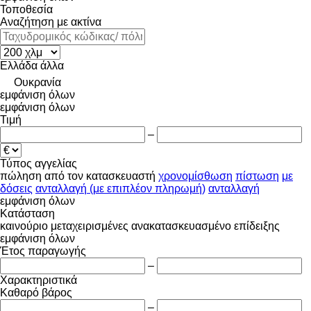
Τοποθεσία
Αναζήτηση με ακτίνα
Ελλάδα
άλλα
Ουκρανία
εμφάνιση όλων
εμφάνιση όλων
Τιμή
–
Τύπος αγγελίας
πώληση
από τον κατασκευαστή
χρονομίσθωση
πίστωση
με
δόσεις
ανταλλαγή (με επιπλέον πληρωμή)
ανταλλαγή
εμφάνιση όλων
Κατάσταση
καινούριο
μεταχειρισμένες
ανακατασκευασμένο
επίδειξης
εμφάνιση όλων
Έτος παραγωγής
–
Χαρακτηριστικά
Καθαρό βάρος
–