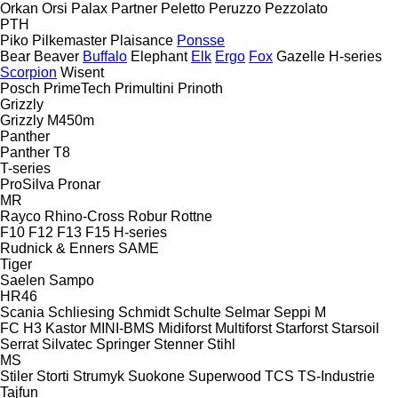
Orkan
Orsi
Palax
Partner
Peletto
Peruzzo
Pezzolato
PTH
Piko
Pilkemaster
Plaisance
Ponsse
Bear
Beaver
Buffalo
Elephant
Elk
Ergo
Fox
Gazelle
H-series
Scorpion
Wisent
Posch
PrimeTech
Primultini
Prinoth
Grizzly
Grizzly M450m
Panther
Panther T8
T-series
ProSilva
Pronar
MR
Rayco
Rhino-Cross
Robur
Rottne
F10
F12
F13
F15
H-series
Rudnick & Enners
SAME
Tiger
Saelen
Sampo
HR46
Scania
Schliesing
Schmidt
Schulte
Selmar
Seppi M
FC
H3
Kastor
MINI-BMS
Midiforst
Multiforst
Starforst
Starsoil
Serrat
Silvatec
Springer
Stenner
Stihl
MS
Stiler
Storti
Strumyk
Suokone
Superwood
TCS
TS-Industrie
Tajfun