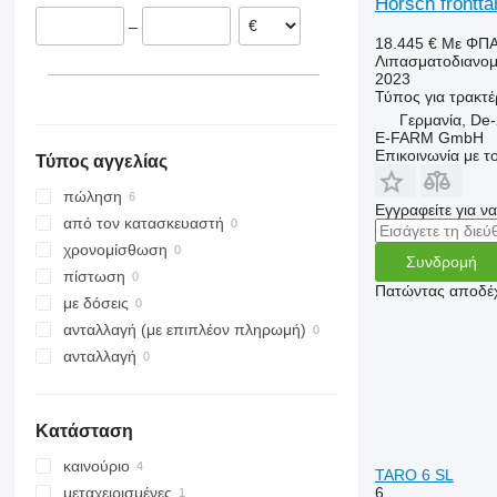
Horsch frontta
–
18.445 €
Με ΦΠ
Λιπασματοδιανομ
2023
Τύπος
για τρακτέ
Γερμανία, De
E-FARM GmbH
Επικοινωνία με 
Τύπος αγγελίας
πώληση
Εγγραφείτε για ν
από τον κατασκευαστή
χρονομίσθωση
Συνδρομή
πίστωση
Πατώντας αποδέχ
με δόσεις
ανταλλαγή (με επιπλέον πληρωμή)
ανταλλαγή
Κατάσταση
καινούριο
TARO 6 SL
6
μεταχειρισμένες