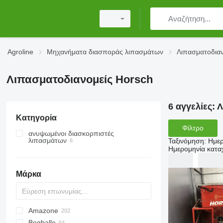
Agroline
Μηχανήματα διασποράς λιπασμάτων
Λιπασματοδιαν
Λιπασματοδιανομείς Horsch
6 αγγελίες:
Λ
Κατηγορία
Φίλτρο
ανυψωμένοι διασκορπιστές
λιπασμάτων
Ταξινόμηση
:
Ημερ
Ημερομηνία κατ
Μάρκα
Amazone
Exacta
XPL
Bogballe
D-series
HTS
ELYTE