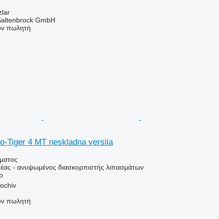
zlar
 Saltenbrock GmbH
τον πωλητή
o-Tiger 4 MT neskladna versiia
ήματος
έας - ανυψωμένος διασκορπιστής λιπασμάτων
ρ
ochiv
τον πωλητή