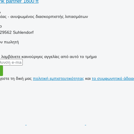
nk partner 1600 ft
Α
έας - ανυψωμένος διασκορπιστής λιπασμάτων
ρ
-29562 Suhlendorf
τον πωλητή
α λαμβάνετε καινούριγες αγγελίες από αυτό το τμήμα
εστε τη δική μας
πολιτική εμπιστευτικότητας
και
το συμφωνητικό άδεια