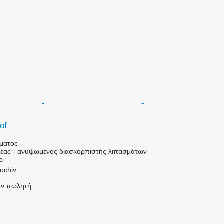
of
ήματος
έας - ανυψωμένος διασκορπιστής λιπασμάτων
ρ
ochiv
τον πωλητή