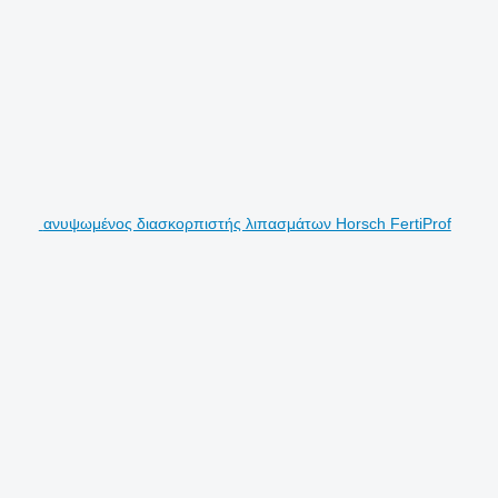
ανυψωμένος διασκορπιστής λιπασμάτων Horsch FertiProf