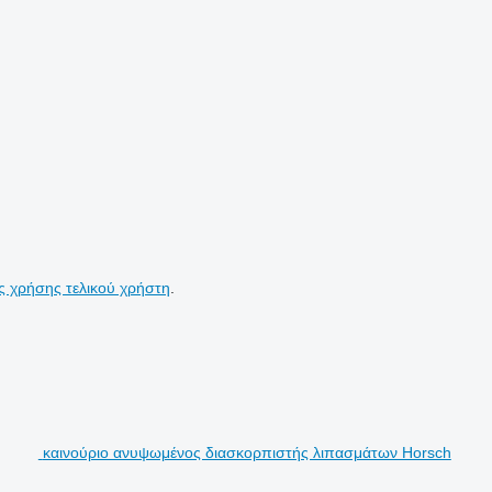
ς χρήσης τελικού χρήστη
.
καινούριο ανυψωμένος διασκορπιστής λιπασμάτων Horsch