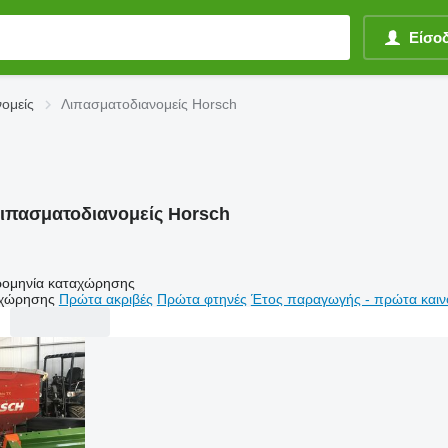
Είσο
ομείς
Λιπασματοδιανομείς Horsch
ιπασματοδιανομείς Horsch
ομηνία καταχώρησης
αχώρησης
Πρώτα ακριβές
Πρώτα φτηνές
Έτος παραγωγής - πρώτα καιν