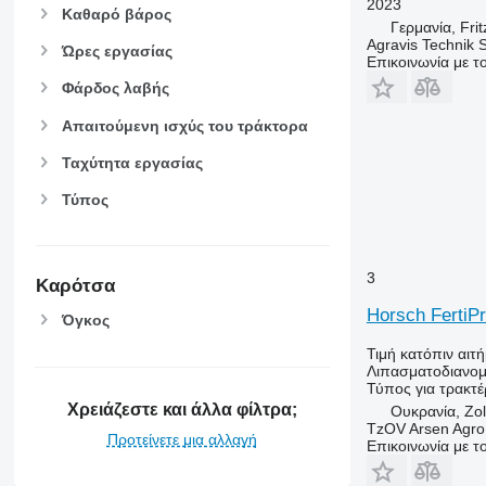
2023
Καθαρό βάρος
Γερμανία, Frit
Agravis Technik
Ώρες εργασίας
Επικοινωνία με 
Φάρδος λαβής
Απαιτούμενη ισχύς του τράκτορα
Ταχύτητα εργασίας
Τύπος
3
Καρότσα
Horsch FertiPr
Όγκος
Τιμή κατόπιν αιτ
Λιπασματοδιανομ
Τύπος
για τρακτέ
Χρειάζεστε και άλλα φίλτρα;
Ουκρανία, Zol
TzOV Arsen Agro
Προτείνετε μια αλλαγή
Επικοινωνία με 