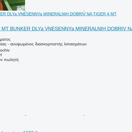
NKER DLYa VNESENNYa MINERALNIH DOBRIV NA TIGER 4 MT
r 4 MT BUNKER DLYa VNESENNYa MINERALNIH DOBRIV N
ήματος
έας - ανυψωμένος διασκορπιστής λιπασμάτων
ochiv
H
τον πωλητή