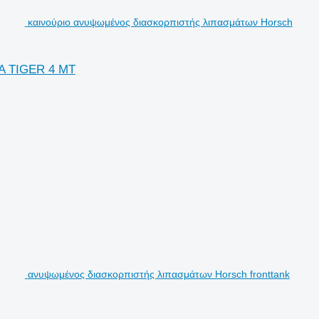
καινούριο ανυψωμένος διασκορπιστής λιπασμάτων Horsch
A TIGER 4 MT
ανυψωμένος διασκορπιστής λιπασμάτων Horsch fronttank