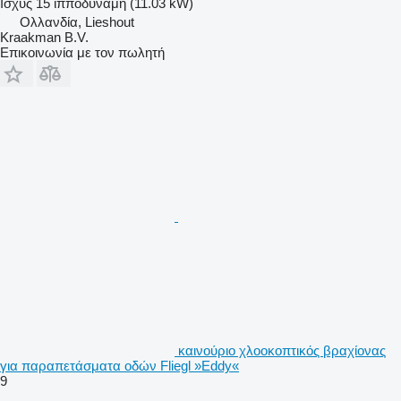
Ισχύς
15 ίπποδύναμη (11.03 kW)
Ολλανδία, Lieshout
Kraakman B.V.
Επικοινωνία με τον πωλητή
καινούριο χλοοκοπτικός βραχίονας
για παραπετάσματα οδών Fliegl »Eddy«
9