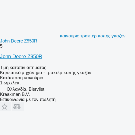
καινούριο τρακτέρ κοπής γκαζόν
John Deere Z950R
5
John Deere Z950R
Τιμή κατόπιν αιτήματος
Κηπευτικό μηχάνημα - τρακτέρ κοπής γκαζόν
Κατάσταση
καινούριο
1 ωρ./λειτ.
Ολλανδία, Biervliet
Kraakman B.V.
Επικοινωνία με τον πωλητή