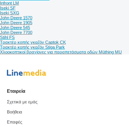
Infront LM
Iseki SF
Iseki SXG
John Deere 1570
John Deere 1905
John Deere 545
John Deere 7700
Stihl FS
Τρακτέρ κοπής γκαζόν Captok CK
Τρακτέρ κοπής γκαζόν Stiga Park
Χλοοκοπτικοί βραχίονες για παραπετάσματα οδών Müthing MU
Εταιρεία
Σχετικά με εμάς
Βοήθεια
Επαφές