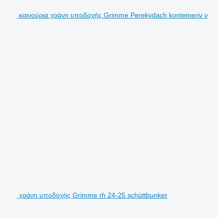
καινούρια χοάνη υποδοχής Grimme Perekydach konteineriv v
χοάνη υποδοχής Grimme rh 24-25 schüttbunker