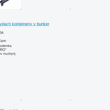
dach konteineriv v bunker
ΠΑ
ύριο
lodenka
GRO"
τον πωλητή