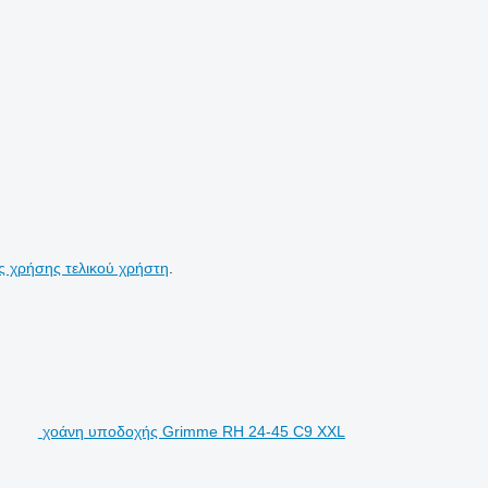
ς χρήσης τελικού χρήστη
.
χοάνη υποδοχής Grimme RH 24-45 C9 XXL