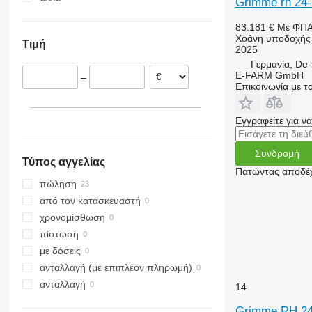
Grimme rh 24-
Γαλλία
Ουκρανία
83.181 €
Με ΦΠ
Δανία
Χοάνη υποδοχής
Τιμή
Μεγάλη Βρετανία
2025
Γερμανία, De
Βέλγιο
E-FARM GmbH
–
Επικοινωνία με 
Εγγραφείτε για ν
Συνδρομή
Τύπος αγγελίας
Πατώντας αποδέχ
πώληση
από τον κατασκευαστή
χρονομίσθωση
πίστωση
με δόσεις
ανταλλαγή (με επιπλέον πληρωμή)
ανταλλαγή
14
Grimme RH 24