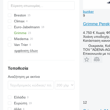
bunker
Breston
9
Climax
Grimme Pereky
Euro-Jabelmann
4.750 €
Χωρίς Φ
Grimme
Χοάνη υποδοχής
Miedema
RH
Κατάσταση
καινο
Van Trier
SB
Keiler
RH 16
Ουκρανία, Ko
TOV "ADENA-A
εμφάνιση όλων
RH 20
Επικοινωνία με 
RH 24
Τοποθεσία
Αναζήτηση με ακτίνα
Ελλάδα
12
Ευρώπη
άλλα
Γερμανία