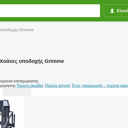
Είσο
 υποδοχής Grimme
Χοάνες υποδοχής Grimme
ομηνία καταχώρησης
αχώρησης
Πρώτα ακριβές
Πρώτα φτηνές
Έτος παραγωγής - πρώτα καιν