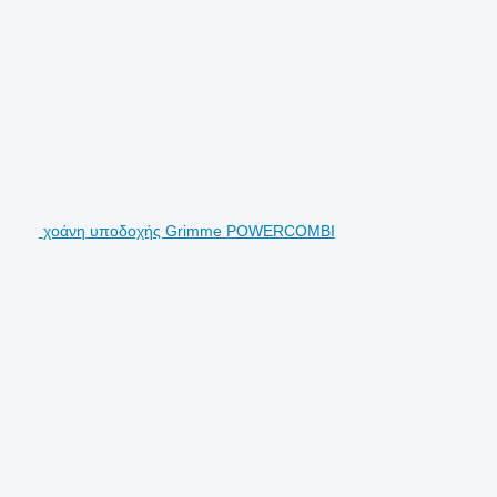
χοάνη υποδοχής Grimme POWERCOMBI