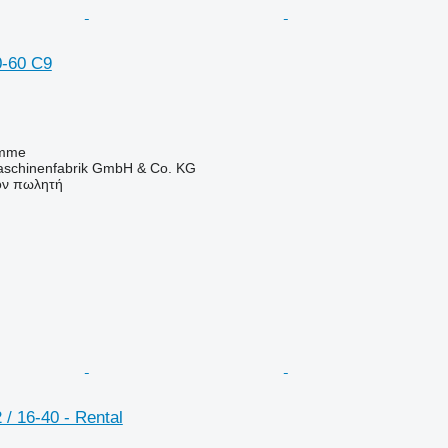
-60 C9
amme
chinenfabrik GmbH & Co. KG
τον πωλητή
/ 16-40 - Rental