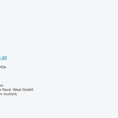
-60
ΦΠΑ
en
nik Nord- West GmbH
τον πωλητή