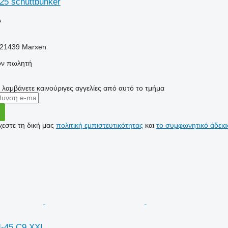
25 schüttbunker
Α
-21439 Marxen
τον πωλητή
α λαμβάνετε καινούριγες αγγελίες από αυτό το τμήμα
εστε τη δική μας
πολιτική εμπιστευτικότητας
και
το συμφωνητικό άδεια
-45 C9 XXL