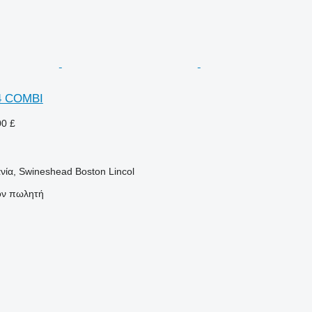
4 COMBI
00 £
νία, Swineshead Boston Lincol
τον πωλητή