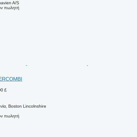
avien A/S
τον πωλητή
ERCOMBI
00 £
ία, Boston Lincolnshire
τον πωλητή