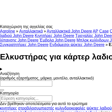
Καταχώριση της αγγελίας σας
Agroline
»
Ανταλλακτικά
»
Ανταλλακτικά John Deere
AP
Case
C
λαδιού John Deere
Κινητήρες John Deere
Τροχαλίες John Dee
λίπανσης John Deere
Έμβολα John Deere
Μπλοκ κυλίνδρων J
Συγκρατητήρες John Deere
Ενδιάμεσοι ψύκτες John Deere
»
Ε
Ελκυστήρας για κάρτερ λαδι
Αναζήτηση
(αριθμός εξαρτήματος, μάρκα, μοντέλο, ανταλλακτικό)
Κατηγορία
Δεν βρέθηκαν αποτελέσματα για αυτό το ερώτημα
κινητήρες
στροβιλοσυμπιεστές
κυλινδροκεφαλές
ψύκτες λαδιού