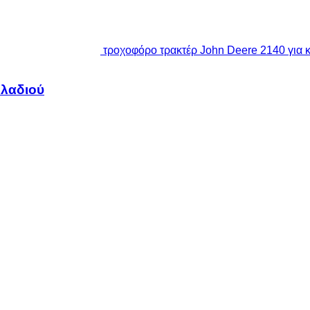
τροχοφόρο τρακτέρ John Deere 2140 για 
 λαδιού