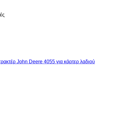
ές
ρακτέρ John Deere 4055 για κάρτερ λαδιού