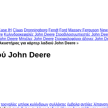
ase IH
Claas
Dronningborg
Fendt
Ford
Massey Ferguson
New 
re
Κυλινδροκεφαλές John Deere
Στροβιλοσυμπιεστές John Dee
ohn Deere
Μπιέλες John Deere
Στροφαλοφόροι άξονες John D
λκυστήρας για κάρτερ λαδιού John Deere
»
ού John Deere
τροχαλίες
μπλοκ κυλίνδρων
συλλέκτες
έμβολα
αντλίες λίπανση