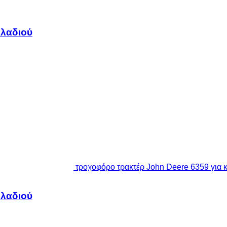
 λαδιού
τροχοφόρο τρακτέρ John Deere 6359 για 
 λαδιού