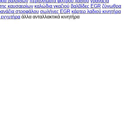
κια βαλβίδων
περιβλήματα φίλτρου λαδιού
γρανάζια
σης καυσαερίων
καλώδια γκαζιού
βαλβίδες EGR
ζύγωθρα
ρανάζια στροφάλου
σωλήνες EGR
κάρτερ λαδιού κινητήρα
 εγχυτήρα
άλλα ανταλλακτικά κινητήρα