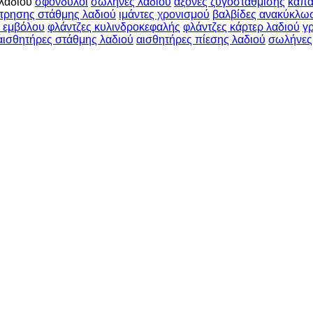
λαδιού
σφόνδυλοι
σωλήνες λαδιού
άξονες ζυγοστάθμισης
καπά
έτρησης στάθμης λαδιού
ιμάντες χρονισμού
βαλβίδες ανακύκλω
α εμβόλου
φλάντζες κυλινδροκεφαλής
φλάντζες κάρτερ λαδιού
γ
αισθητήρες στάθμης λαδιού
αισθητήρες πίεσης λαδιού
σωλήνες