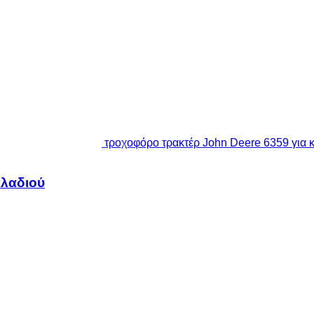
τροχοφόρο τρακτέρ John Deere 6359 για 
 λαδιού