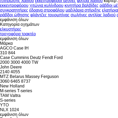
πλήρωσης λαδιού
εκκεντροφόροι άξονες
φίλτρα λαδιού
κάρτερ 
εκκεντροφόρου
χιτώνια κυλίνδρου
κινητήρα βαλβίδες
ράβδοι μ
συγκρατητήρες
έδρανα στροφάλου
μαξιλάρια στήριξης
ελατήρι
ράβδοι ώθησης
φλάντζες τουρμπίνας
σωλήνες αντλίας λαδιού
εμφάνιση όλων
Κατηγορία οχημάτων
ελκυστήρες
τροχοφόρα τρακτέρ
εμφάνιση όλων
Μάρκα
AGCO
Case IH
310
844
Case
Cummins
Deutz
Fendt
Ford
2000
3000
4000
TW
John Deere
2140
4055
MTZ Belarus
Massey Ferguson
3060
6465
8737
New Holland
M-series
T-series
TAM
Valtra
S-series
YTO
NLX 1024
εμφάνιση όλων