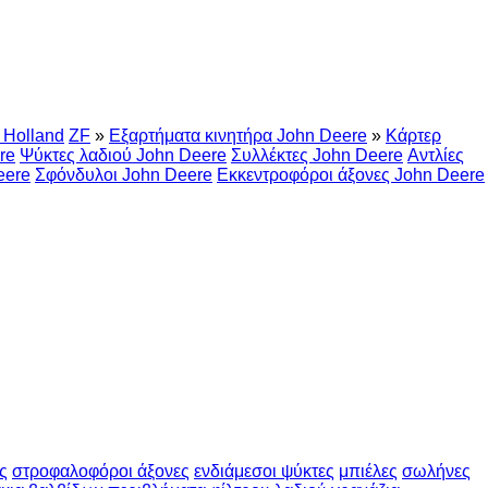
Holland
ZF
»
Εξαρτήματα κινητήρα John Deere
»
Κάρτερ
re
Ψύκτες λαδιού John Deere
Συλλέκτες John Deere
Αντλίες
eere
Σφόνδυλοι John Deere
Εκκεντροφόροι άξονες John Deere
ς
στροφαλοφόροι άξονες
ενδιάμεσοι ψύκτες
μπιέλες
σωλήνες