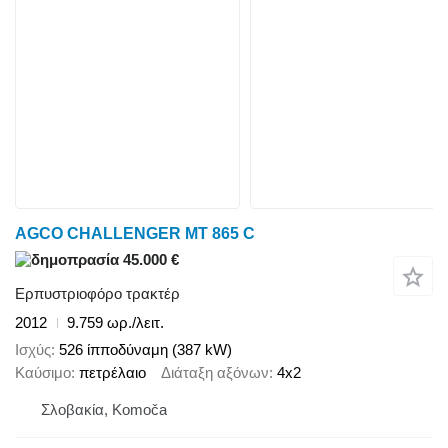
AGCO CHALLENGER MT 865 C
45.000 €
Ερπυστριοφόρο τρακτέρ
2012
9.759 ωρ./λειτ.
Ισχύς
526 ίπποδύναμη (387 kW)
Καύσιμο
πετρέλαιο
Διάταξη αξόνων
4x2
Σλοβακία, Komoča