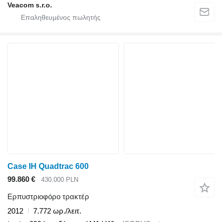
Veacom s.r.o.
Case IH Quadtrac 600
99.860 €
430.000 PLN
Ερπυστριοφόρο τρακτέρ
2012
7.772 ωρ./λειτ.