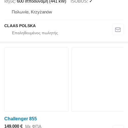
Ισχύς
600 ίπποδύναμη (441 kW)
ISOBUS
✓
Πολωνία, Krzyżanów
CLAAS POLSKA
Challenger 855
149.000 €
Με ΦΠΑ