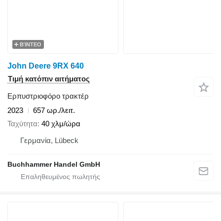
ΒΊΝΤΕΟ
John Deere 9RX 640
Τιμή κατόπιν αιτήματος
Ερπυστριοφόρο τρακτέρ
2023
657 ωρ./λειτ.
Ταχύτητα
40 χλμ/ώρα
Γερμανία, Lübeck
Buchhammer Handel GmbH