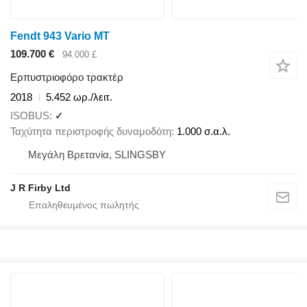
Fendt 943 Vario MT
109.700 €
94.000 £
Ερπυστριοφόρο τρακτέρ
2018
5.452 ωρ./λειτ.
ISOBUS
✓
Ταχύτητα περιστροφής δυναμοδότη
1.000 σ.α.λ.
Μεγάλη Βρετανία, SLINGSBY
J R Firby Ltd