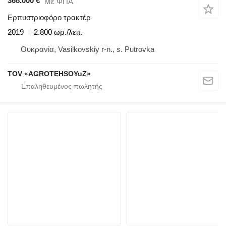
368.000 €
Με ΦΠΑ
Ερπυστριοφόρο τρακτέρ
2019
2.800 ωρ./λειτ.
Ουκρανία, Vasilkovskiy r-n., s. Putrovka
TOV «AGROTEHSOYuZ»