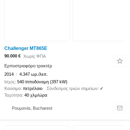
Challenger MT865E
90.000 €
Χωρίς ΦΠΑ
Ερπυστριοφόρο τρακτέρ
2014
4.347 ωρ./λειτ.
Ισχύς
540 ίπποδύναμη (397 kW)
Καύσιμο
πετρέλαιο
Σύνδεσμος τριών σημείων
✓
Ταχύτητα
40 χλμ/ώρα
Ρουμανία, Bucharest