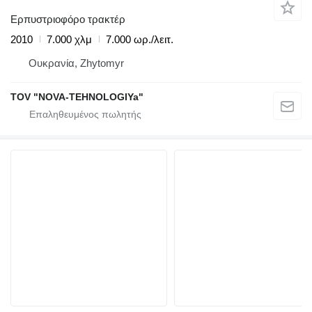
Ερπυστριοφόρο τρακτέρ
2010
7.000 χλμ
7.000 ωρ./λειτ.
Ουκρανία, Zhytomyr
TOV "NOVA-TEHNOLOGIYa"