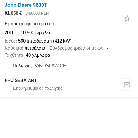
John Deere 9630T
81.050 €
349.000 PLN
Ερπυστριοφόρο τρακτέρ
2010
10.500 ωρ./λειτ.
Ισχύς
560 ίπποδύναμη (412 kW)
Καύσιμο
πετρέλαιο
Σύνδεσμος τριών σημείων
✓
Ταχύτητα
40 χλμ/ώρα
Πολωνία, PAKOSŁAWICE
FHU SEBA-ART