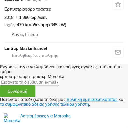
Ερπυστριοφόρο τρακτέρ
2018
1.986 ωρ./λειτ.
Ισχύς
470 ίπποδύναμη (345 kW)
Δανία, Lintrup
Lintrup Maskinhandel
Εγγραφείτε για να λαμβάνετε καινούριγες αγγελίες από αυτό το
τμήμα
ερπυστριοφόρα τρακτέρ
Morooka
Συνδρομή
Πατώντας αποδέχεστε τη δική μας
πολιτική εμπιστευτικότητας
και
το συμφωνητικό άδειας χρήσης τελικού χρήστη
.
Λεπτομέρειες για Morooka