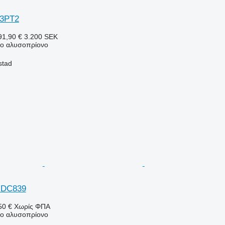
03PT2
1,90 €
3.200 SEK
νο αλυσοπρίονο
stad
 DC839
50 €
Χωρίς ΦΠΑ
νο αλυσοπρίονο