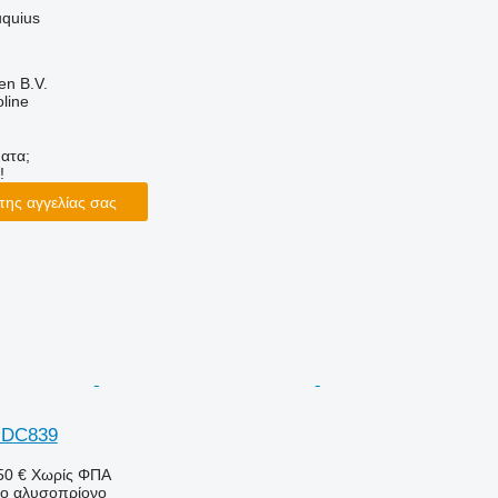
uquius
en B.V.
line
ατα;
!
της αγγελίας σας
 DC839
50 €
Χωρίς ΦΠΑ
νο αλυσοπρίονο