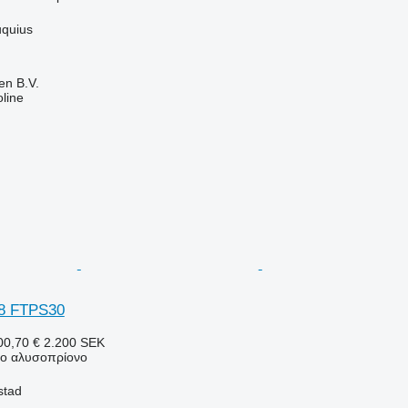
uquius
en B.V.
line
8 FTPS30
0,70 €
2.200 SEK
νο αλυσοπρίονο
stad