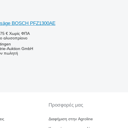
onsäge BOSCH PFZ1300AE
75 €
Χωρίς ΦΠΑ
νο αλυσοπρίονο
tingen
trie-Auktion GmbH
τον πωλητή
Προσφορές μας
εις
Διαφήμιση στην Agroline