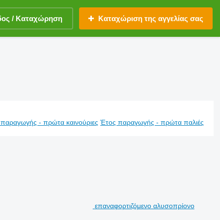
δος / Καταχώρηση
Καταχώριση της αγγελίας σας
 παραγωγής - πρώτα καινούριες
Έτος παραγωγής - πρώτα παλιές
επαναφορτιζόμενο αλυσοπρίονο