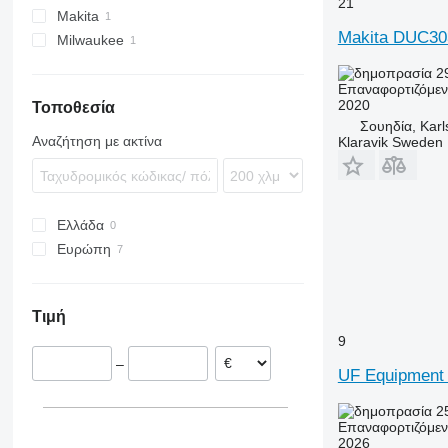
21
Makita
Makita DUC3
Milwaukee
M-series
29
Επαναφορτιζόμε
2020
Τοποθεσία
Σουηδία, Karl
Αναζήτηση με ακτίνα
Klaravik Sweden
Ελλάδα
Ευρώπη
Σουηδία
Ολλανδία
Τιμή
Ισπανία
9
Γερμανία
–
UF Equipment
2
Επαναφορτιζόμε
2026