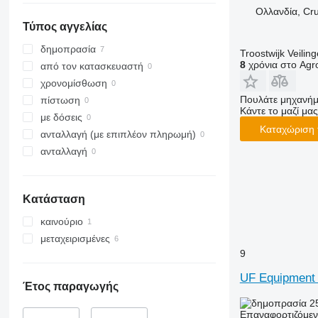
Ολλανδία, Cr
Τύπος αγγελίας
δημοπρασία
Troostwijk Veiling
8
χρόνια στο Agro
από τον κατασκευαστή
χρονομίσθωση
Πουλάτε μηχανήμ
πίστωση
Κάντε το μαζί μας
με δόσεις
Καταχώριση 
ανταλλαγή (με επιπλέον πληρωμή)
ανταλλαγή
Κατάσταση
καινούριο
μεταχειρισμένες
9
UF Equipment
Έτος παραγωγής
2
Επαναφορτιζόμε