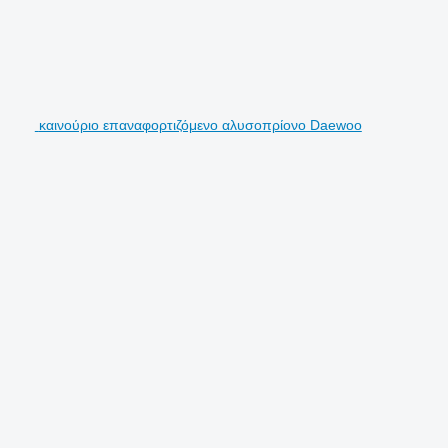
καινούριο επαναφορτιζόμενο αλυσοπρίονο Daewoo