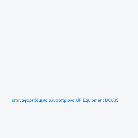
επαναφορτιζόμενο αλυσοπρίονο UF Equipment DC839