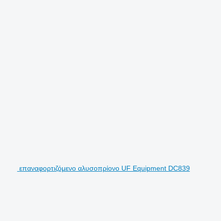
επαναφορτιζόμενο αλυσοπρίονο UF Equipment DC839