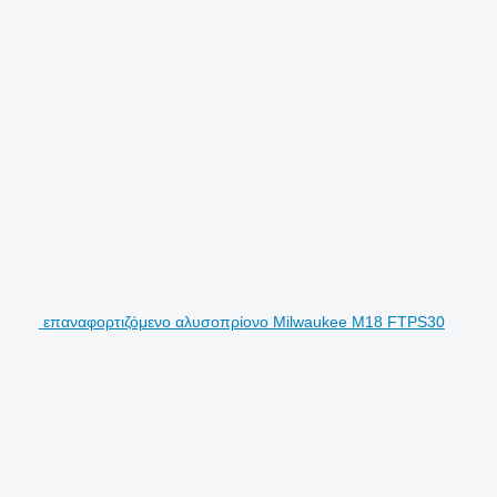
επαναφορτιζόμενο αλυσοπρίονο Milwaukee M18 FTPS30