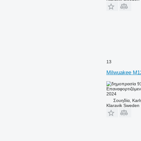
13
Milwuakee M1
91
Επαναφορτιζόμε
2024
Σουηδία, Karl
Klaravik Sweden