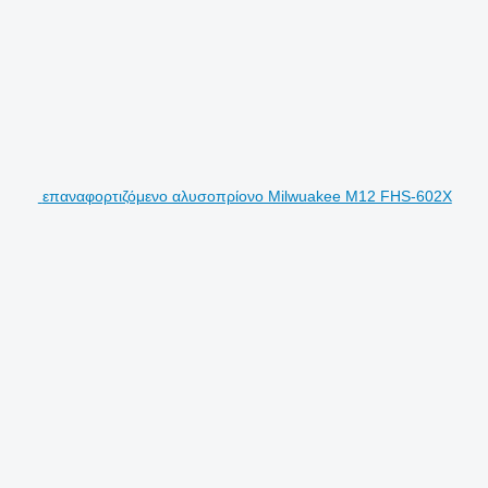
επαναφορτιζόμενο αλυσοπρίονο Milwuakee M12 FHS-602X