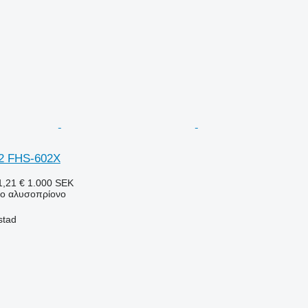
2 FHS-602X
,21 €
1.000 SEK
νο αλυσοπρίονο
stad