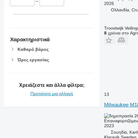
–
2026
Ολλανδία, Cr
Troostwijk Veiling
8
χρόνια στο Agro
Χαρακτηριστικά
Καθαρό βάρος
Ώρες εργασίας
Χρειάζεστε και άλλα φίλτρα;
Προτείνετε μια αλλαγή
13
Milwaukee M1
20
Επαναφορτιζόμε
2023
Σουηδία, Karl
Klaravik Sweden