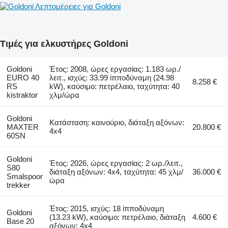
Λεπτομέρειες για Goldoni
Τιμές για ελκυστήρες Goldoni
Goldoni
Έτος: 2008, ώρες εργασίας: 1.183 ωρ./
EURO 40
λειτ., ισχύς: 33.99 ίπποδύναμη (24.98
8.258 €
RS
kW), καύσιμο: πετρέλαιο, ταχύτητα: 40
kistraktor
χλμ/ώρα
Goldoni
Κατάσταση: καινούριο, διάταξη αξόνων:
MAXTER
20.800 €
4x4
60SN
Goldoni
Έτος: 2026, ώρες εργασίας: 2 ωρ./λειτ.,
S80
διάταξη αξόνων: 4x4, ταχύτητα: 45 χλμ/
36.000 €
Smalspoor
ώρα
trekker
Έτος: 2015, ισχύς: 18 ίπποδύναμη
Goldoni
(13.23 kW), καύσιμο: πετρέλαιο, διάταξη
4.600 €
Base 20
αξόνων: 4x4