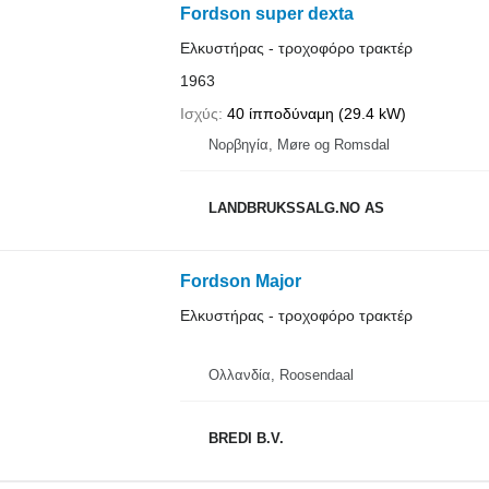
Fordson super dexta
Ελκυστήρας - τροχοφόρο τρακτέρ
1963
Ισχύς
40 ίπποδύναμη (29.4 kW)
Νορβηγία, Møre og Romsdal
LANDBRUKSSALG.NO AS
Fordson Major
Ελκυστήρας - τροχοφόρο τρακτέρ
Ολλανδία, Roosendaal
BREDI B.V.