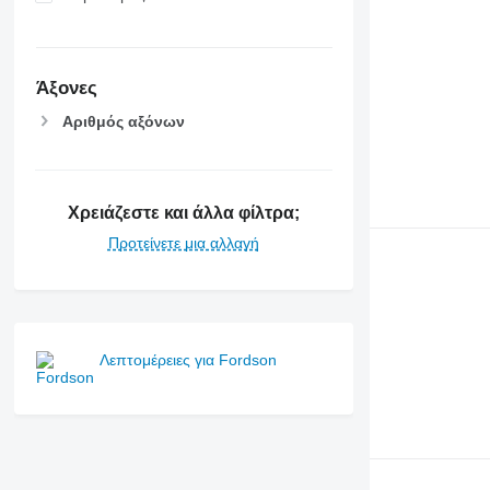
6430 Premium
8740
6510
6520
6530
Άξονες
6600
Αριθμός αξόνων
6610
6620
6630
Χρειάζεστε και άλλα φίλτρα;
6800
6810
Προτείνετε μια αλλαγή
6820
6830
6900
6910
Λεπτομέρειες για Fordson
6920
6930
7200
7215 R
7230 R