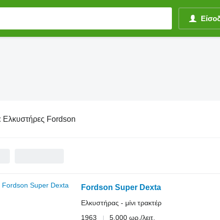
Είσο
:
Ελκυστήρες Fordson
Fordson Super Dexta
Ελκυστήρας - μίνι τρακτέρ
1963
5.000 ωρ./λειτ.