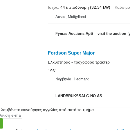
Ισχύς
44 ίπποδύναμη (32.34 kW)
Καύσιμο
Δανία, Midtjylland
Fymas Auctions ApS – visit the auction 
Fordson Super Major
Ελκυστήρας - τροχοφόρο τρακτέρ
1961
Νορβηγία, Hedmark
LANDBRUKSSALG.NO AS
α λαμβάνετε καινούριγες αγγελίες από αυτό το τμήμα