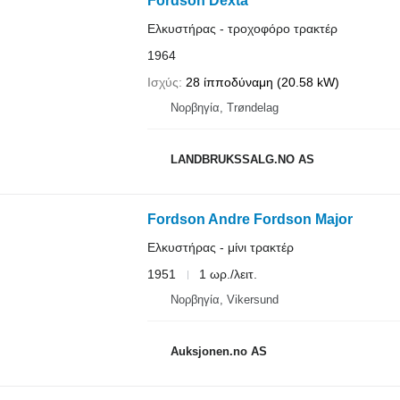
Fordson Dexta
Ελκυστήρας - τροχοφόρο τρακτέρ
1964
Ισχύς
28 ίπποδύναμη (20.58 kW)
Νορβηγία, Trøndelag
LANDBRUKSSALG.NO AS
Fordson Andre Fordson Major
Ελκυστήρας - μίνι τρακτέρ
1951
1 ωρ./λειτ.
Νορβηγία, Vikersund
Auksjonen.no AS