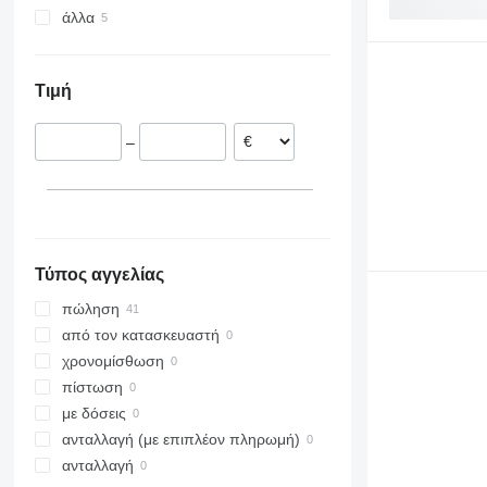
άλλα
Πολωνία
6320
5713
Γερμανία
Ουκρανία
6400
8480
Ολλανδία
6610
Τιμή
Ιρλανδία
H-series
Δανία
–
Ρουμανία
Πορτογαλία
Αυστρία
Τύπος αγγελίας
πώληση
από τον κατασκευαστή
χρονομίσθωση
πίστωση
με δόσεις
ανταλλαγή (με επιπλέον πληρωμή)
ανταλλαγή