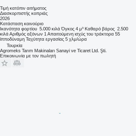
Τιμή κατόπιν αιτήματος
Διασκορπιστής κοπριάς
2026
Κατάσταση
καινούριο
Ικανότητα φορτίου
5.000 κιλά
Όγκος
4 μ³
Καθαρό βάρος
2.500
κιλά
Αριθμός αξόνων
1
Απαιτούμενη ισχύς του τράκτορα
55
ίπποδύναμη
Ταχύτητα εργασίας
5 χλμ/ώρα
Τουρκία
Agromeks Tarım Makinaları Sanayi ve Ticaret Ltd. Şti.
Επικοινωνία με τον πωλητή