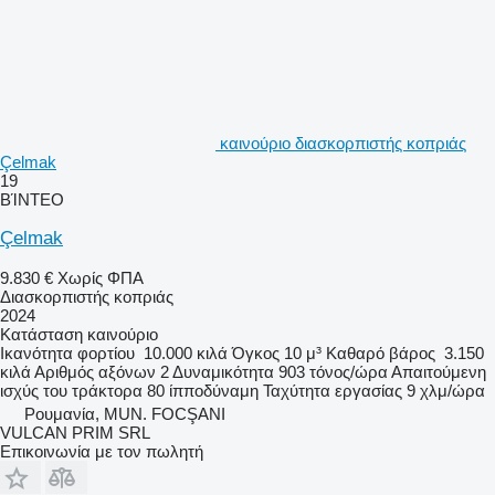
καινούριο διασκορπιστής κοπριάς
Çelmak
19
ΒΊΝΤΕΟ
Çelmak
9.830 €
Χωρίς ΦΠΑ
Διασκορπιστής κοπριάς
2024
Κατάσταση
καινούριο
Ικανότητα φορτίου
10.000 κιλά
Όγκος
10 μ³
Καθαρό βάρος
3.150
κιλά
Αριθμός αξόνων
2
Δυναμικότητα
903 τόνος/ώρα
Απαιτούμενη
ισχύς του τράκτορα
80 ίπποδύναμη
Ταχύτητα εργασίας
9 χλμ/ώρα
Ρουμανία, MUN. FOCŞANI
VULCAN PRIM SRL
Επικοινωνία με τον πωλητή