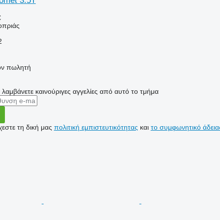
omet 3.5T
€
οπριάς
2
τον πωλητή
α λαμβάνετε καινούριγες αγγελίες από αυτό το τμήμα
εστε τη δική μας
πολιτική εμπιστευτικότητας
και
το συμφωνητικό άδεια