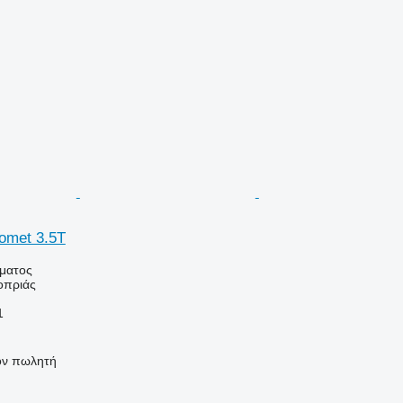
omet 3.5T
ήματος
οπριάς
1
τον πωλητή