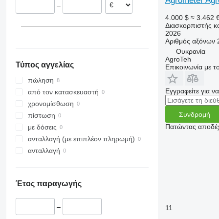
Agrometer Agr
–
4.000 $
≈ 3.462 
Διασκορπιστής κ
2026
Αριθμός αξόνων
Ουκρανία
AgroTeh
Τύπος αγγελίας
Επικοινωνία με 
πώληση
Εγγραφείτε για ν
από τον κατασκευαστή
χρονομίσθωση
Συνδρομή
πίστωση
Πατώντας αποδέχ
με δόσεις
ανταλλαγή (με επιπλέον πληρωμή)
ανταλλαγή
Έτος παραγωγής
–
11