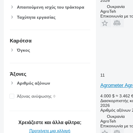
2026
Ουκρανία
Απαιτούμενη ισχύς του τράκτορα
AgroTeh
Επικοινωνία με 
Ταχύτητα εργασίας
Καρότσα
Όγκος
Άξονες
11
Αριθμός αξόνων
Agrometer Agr
4.000 $
≈ 3.462 
Άξονας ανύψωσης
Διασκορπιστής κ
2026
Αριθμός αξόνων
Ουκρανία
AgroTeh
Χρειάζεστε και άλλα φίλτρα;
Επικοινωνία με 
Προτείνετε μια αλλαγή