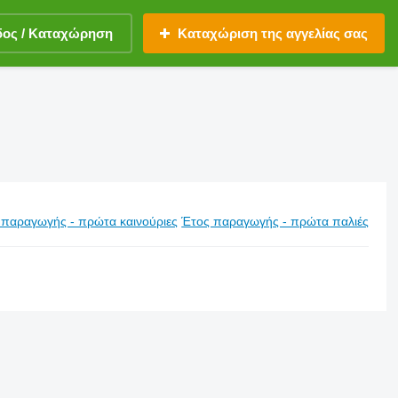
δος / Καταχώρηση
Καταχώριση της αγγελίας σας
 παραγωγής - πρώτα καινούριες
Έτος παραγωγής - πρώτα παλιές