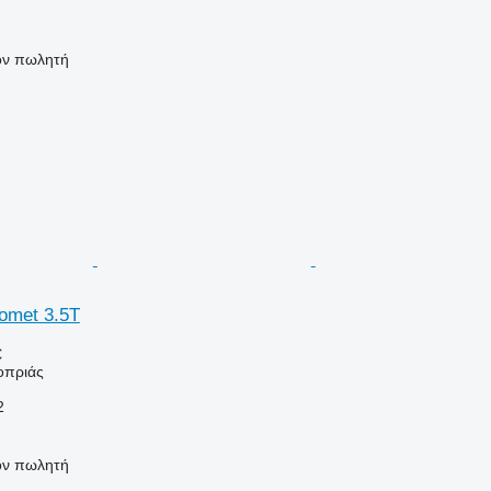
τον πωλητή
omet 3.5T
€
οπριάς
2
τον πωλητή