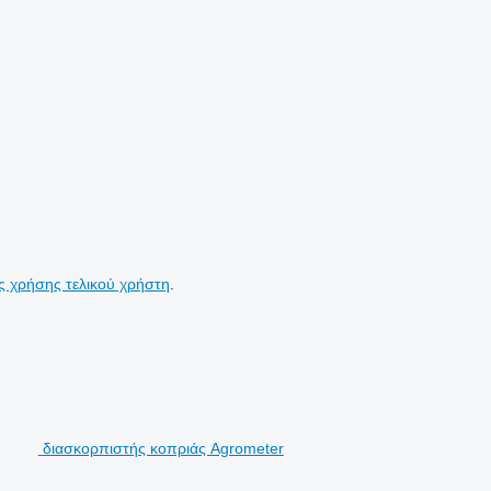
ς χρήσης τελικού χρήστη
.
διασκορπιστής κοπριάς Agrometer