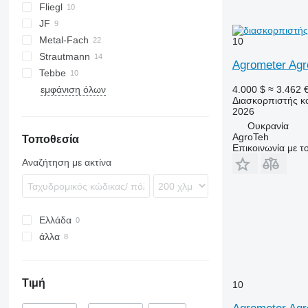
Fliegl
TSW
E
EV
FORTIS
JF
ASW
T series
Terra
Metal-Fach
Komfort
UN
10
Strautmann
OL
N262
Flex
Agrometer Ag
Tebbe
PG
Magnon
εμφάνιση όλων
SP
DS
TYTAN
MKE
4.000 $
≈ 3.462 
Διασκορπιστής κ
HS
2026
MS
Ουκρανία
AgroTeh
Τοποθεσία
Επικοινωνία με 
Αναζήτηση με ακτίνα
Ελλάδα
άλλα
Ουκρανία
Τιμή
10