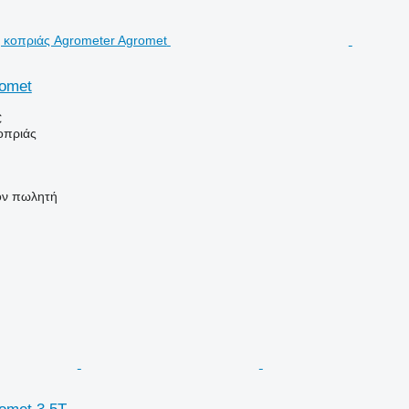
romet
€
οπριάς
τον πωλητή