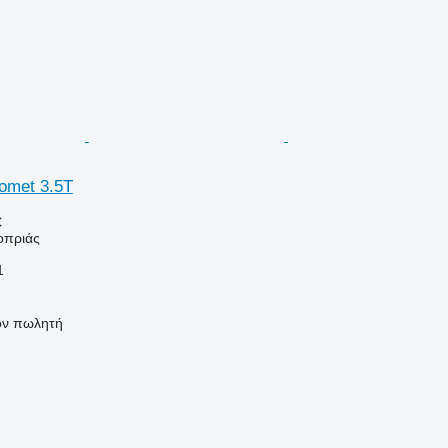
omet 3.5T
€
οπριάς
1
τον πωλητή