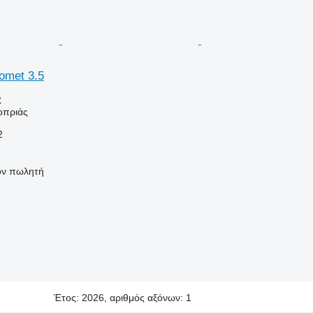
omet 3.5
€
οπριάς
2
τον πωλητή
Έτος: 2026, αριθμός αξόνων: 1