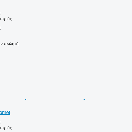
€
οπριάς
1
τον πωλητή
romet
€
οπριάς