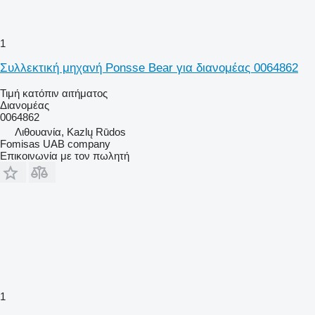
1
Συλλεκτική μηχανή Ponsse Bear για διανομέας 0064862
Τιμή κατόπιν αιτήματος
Διανομέας
0064862
Λιθουανία, Kazlų Rūdos
Fomisas UAB company
Επικοινωνία με τον πωλητή
1