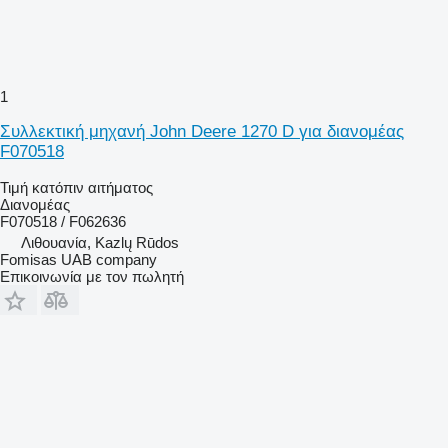
1
Συλλεκτική μηχανή John Deere 1270 D για διανομέας
F070518
Τιμή κατόπιν αιτήματος
Διανομέας
F070518 / F062636
Λιθουανία, Kazlų Rūdos
Fomisas UAB company
Επικοινωνία με τον πωλητή