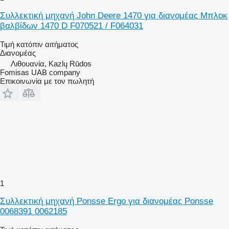
Συλλεκτική μηχανή John Deere 1470 για διανομέας Μπλοκ
βαλβίδων 1470 D F070521 / F064031
Τιμή κατόπιν αιτήματος
Διανομέας
Λιθουανία, Kazlų Rūdos
Fomisas UAB company
Επικοινωνία με τον πωλητή
1
Συλλεκτική μηχανή Ponsse Ergo για διανομέας Ponsse
0068391 0062185