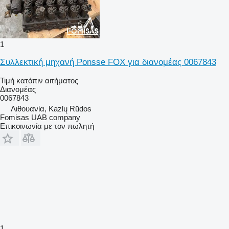
1
Συλλεκτική μηχανή Ponsse FOX για διανομέας 0067843
Τιμή κατόπιν αιτήματος
Διανομέας
0067843
Λιθουανία, Kazlų Rūdos
Fomisas UAB company
Επικοινωνία με τον πωλητή
1