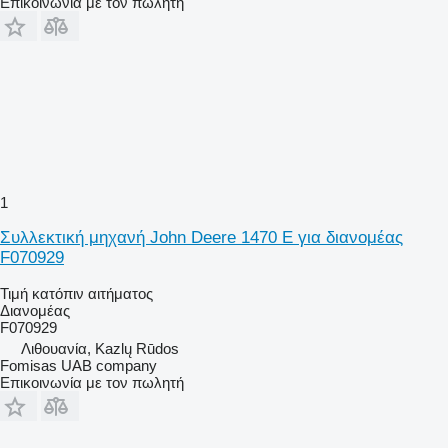
Επικοινωνία με τον πωλητή
1
Συλλεκτική μηχανή John Deere 1470 E για διανομέας
F070929
Τιμή κατόπιν αιτήματος
Διανομέας
F070929
Λιθουανία, Kazlų Rūdos
Fomisas UAB company
Επικοινωνία με τον πωλητή