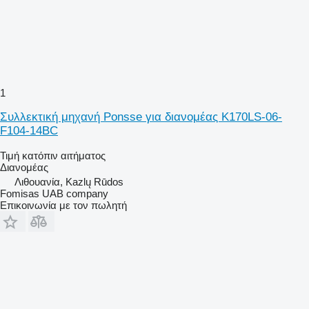
1
Συλλεκτική μηχανή Ponsse για διανομέας K170LS-06-
F104-14BC
Τιμή κατόπιν αιτήματος
Διανομέας
Λιθουανία, Kazlų Rūdos
Fomisas UAB company
Επικοινωνία με τον πωλητή