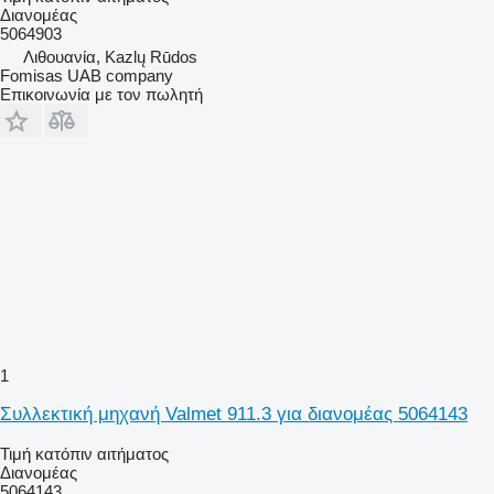
Διανομέας
5064903
Λιθουανία, Kazlų Rūdos
Fomisas UAB company
Επικοινωνία με τον πωλητή
1
Συλλεκτική μηχανή Valmet 911.3 για διανομέας 5064143
Τιμή κατόπιν αιτήματος
Διανομέας
5064143