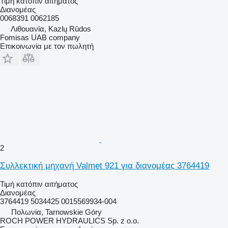
Τιμή κατόπιν αιτήματος
Διανομέας
0068391 0062185
Λιθουανία, Kazlų Rūdos
Fomisas UAB company
Επικοινωνία με τον πωλητή
2
Συλλεκτική μηχανή Valmet 921 για διανομέας 3764419
Τιμή κατόπιν αιτήματος
Διανομέας
3764419 5034425 0015569934-004
Πολωνία, Tarnowskie Góry
ROCH POWER HYDRAULICS Sp. z o.o.