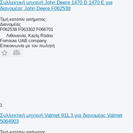
Συλλεκτική μηχανή John Deere 1470 D 1470 E για
διανομέας John Deere F062538
Τιμή κατόπιν αιτήματος
Διανομέας
F062538 F063302 F066701
Λιθουανία, Kazlų Rūdos
Fomisas UAB company
Επικοινωνία με τον πωλητή
1
Συλλεκτική μηχανή Valmet 911.3 για διανομέας Valmet
5064903
Τιμή κατόπιν αιτήματος