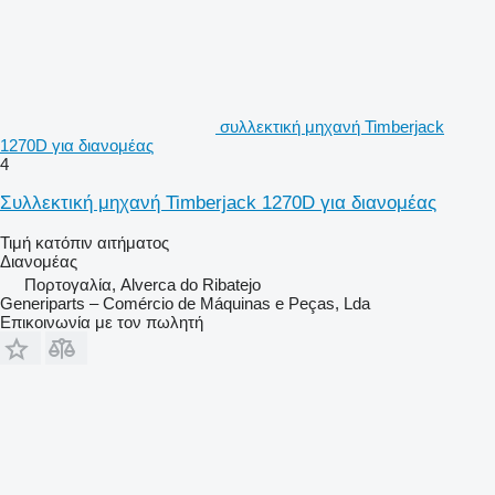
συλλεκτική μηχανή Timberjack
1270D για διανομέας
4
Συλλεκτική μηχανή Timberjack 1270D για διανομέας
Τιμή κατόπιν αιτήματος
Διανομέας
Πορτογαλία, Alverca do Ribatejo
Generiparts – Comércio de Máquinas e Peças, Lda
Επικοινωνία με τον πωλητή