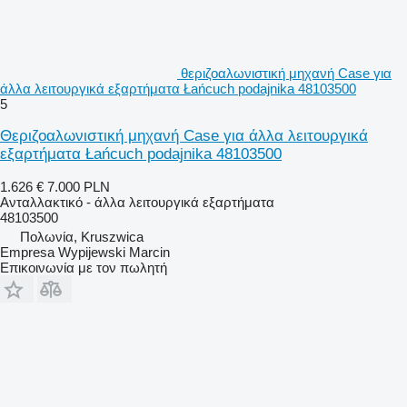
θεριζοαλωνιστική μηχανή Case για
άλλα λειτουργικά εξαρτήματα Łańcuch podajnika 48103500
5
Θεριζοαλωνιστική μηχανή Case για άλλα λειτουργικά
εξαρτήματα Łańcuch podajnika 48103500
1.626 €
7.000 PLN
Ανταλλακτικό - άλλα λειτουργικά εξαρτήματα
48103500
Πολωνία, Kruszwica
Empresa Wypijewski Marcin
Επικοινωνία με τον πωλητή