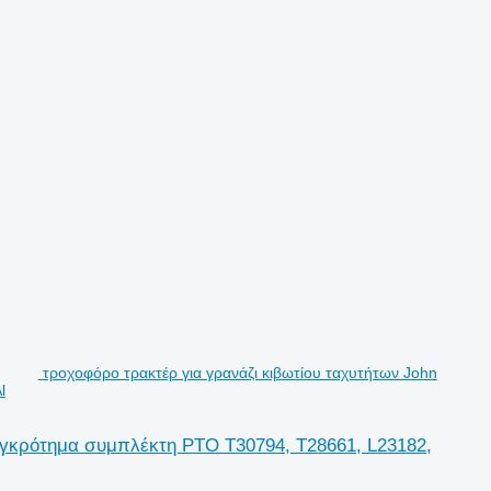
τροχοφόρο τρακτέρ για γρανάζι κιβωτίου ταχυτήτων John
l
υγκρότημα συμπλέκτη PTO T30794, T28661, L23182,