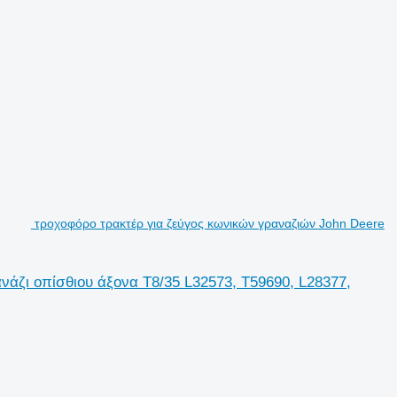
τροχοφόρο τρακτέρ για ζεύγος κωνικών γραναζιών John Deere
άζι οπίσθιου άξονα T8/35 L32573, T59690, L28377,