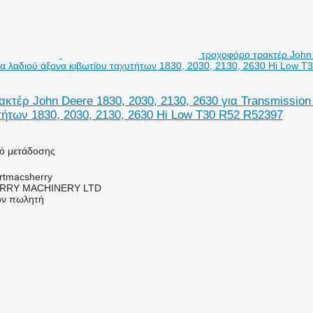
τροχοφόρο τρακτέρ John 
ία λαδιού άξονα κιβωτίου ταχυτήτων 1830, 2030, 2130, 2630 Hi Low 
κτέρ John Deere 1830, 2030, 2130, 2630 για Transmission
τήτων 1830, 2030, 2130, 2630 Hi Low T30 R52 R52397
κό μετάδοσης
urtmacsherry
RY MACHINERY LTD
τον πωλητή