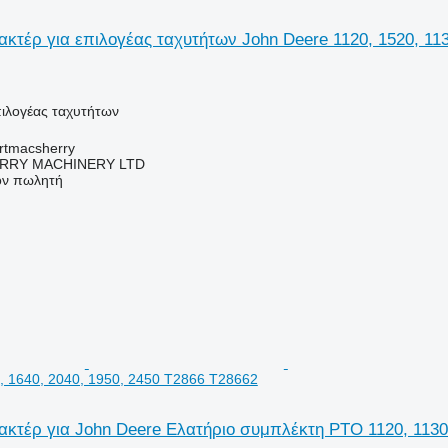
κτέρ για επιλογέας ταχυτήτων John Deere 1120, 1520, 113
πιλογέας ταχυτήτων
urtmacsherry
RY MACHINERY LTD
τον πωλητή
0, 1640, 2040, 1950, 2450 T2866 T28662
κτέρ για John Deere Ελατήριο συμπλέκτη PTO 1120, 1130,