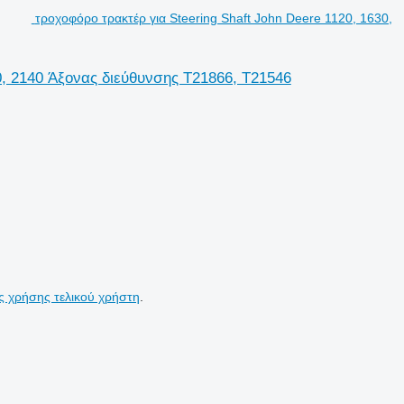
τροχοφόρο τρακτέρ για Steering Shaft John Deere 1120, 1630,
0, 2140 Άξονας διεύθυνσης T21866, T21546
ς χρήσης τελικού χρήστη
.