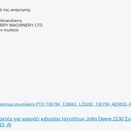
κό της ανάρτησης
urtmacsherry
RY MACHINERY LTD
τον πωλητή
ρότημα συμπλέκτη PTO T30794, T28661, L23182, T30794, Al29815, A
κτέρ για γρανάζι κιβωτίου ταχυτήτων John Deere 2130 Σ
5, Al