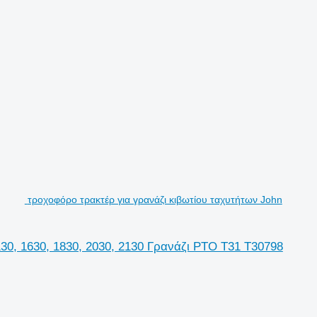
τροχοφόρο τρακτέρ για γρανάζι κιβωτίου ταχυτήτων John
30, 1630, 1830, 2030, 2130 Γρανάζι PTO T31 T30798