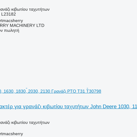
ρανάζι κιβωτίου ταχυτήτων
, L23182
urtmacsherry
RY MACHINERY LTD
τον πωλητή
0, 1630, 1830, 2030, 2130 Γρανάζι PTO T31 T30798
κτέρ για γρανάζι κιβωτίου ταχυτήτων John Deere 1030, 11
ρανάζι κιβωτίου ταχυτήτων
urtmacsherry