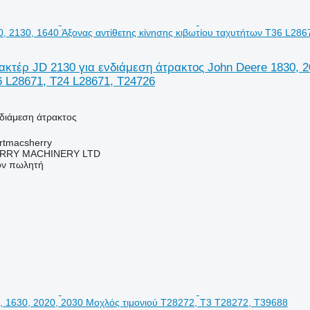
0, 2130, 1640 Άξονας αντίθετης κίνησης κιβωτίου ταχυτήτων T36 L28
κτέρ JD 2130 για ενδιάμεση άτρακτος John Deere 1830, 20
 L28671, T24 L28671, T24726
νδιάμεση άτρακτος
urtmacsherry
RY MACHINERY LTD
τον πωλητή
0, 1630, 2020, 2030 Μοχλός τιμονιού T28272, T3 T28272, T39688