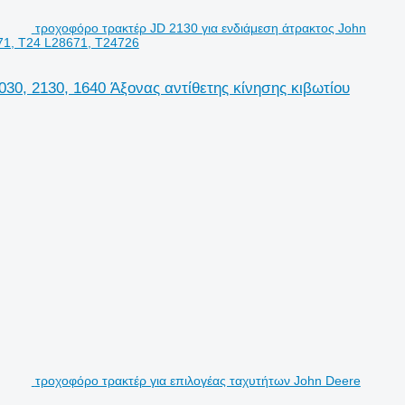
τροχοφόρο τρακτέρ JD 2130 για ενδιάμεση άτρακτος John
671, T24 L28671, T24726
30, 2130, 1640 Άξονας αντίθετης κίνησης κιβωτίου
τροχοφόρο τρακτέρ για επιλογέας ταχυτήτων John Deere