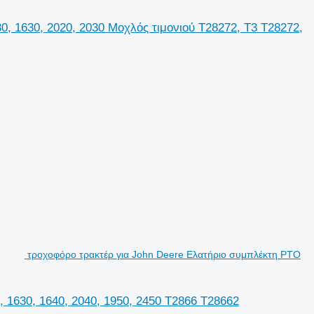
0, 1630, 2020, 2030 Μοχλός τιμονιού T28272, T3 T28272,
τροχοφόρο τρακτέρ για John Deere Ελατήριο συμπλέκτη PTO
 1630, 1640, 2040, 1950, 2450 T2866 T28662