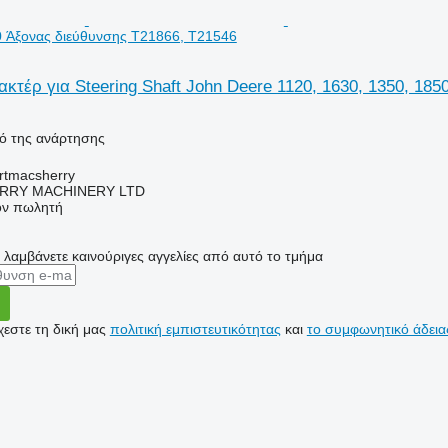
0 Άξονας διεύθυνσης T21866, T21546
κτέρ για Steering Shaft John Deere 1120, 1630, 1350, 185
κό της ανάρτησης
urtmacsherry
RY MACHINERY LTD
τον πωλητή
α λαμβάνετε καινούριγες αγγελίες από αυτό το τμήμα
εστε τη δική μας
πολιτική εμπιστευτικότητας
και
το συμφωνητικό άδεια