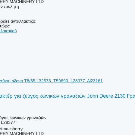
RY MACHINERY LTD
τον πωλητή
ρείτε ανταλλακτικό;
 τώρα
λλακτικού
ίσθιου άξονα T8/35 L32573, T59690, L28377, Al23161
κτέρ για ζεύγος κωνικών γραναζιών John Deere 2130 Γραν
εύγος κωνικών γραναζιών
 L28377
urtmacsherry
RY MACHINERY LTD