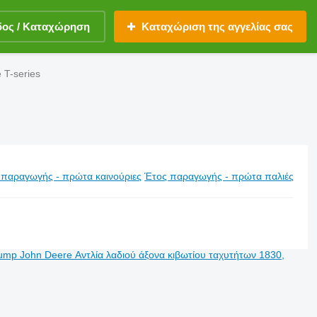
δος / Καταχώρηση
Καταχώριση της αγγελίας σας
 T-series
 παραγωγής - πρώτα καινούριες
Έτος παραγωγής - πρώτα παλιές