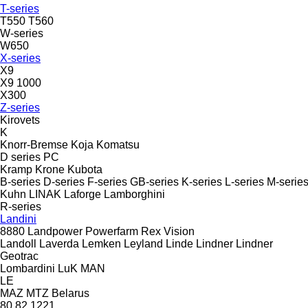
T-series
T550
T560
W-series
W650
X-series
X9
X9 1000
X300
Z-series
Kirovets
K
Knorr-Bremse
Koja
Komatsu
D series
PC
Kramp
Krone
Kubota
B-series
D-series
F-series
GB-series
K-series
L-series
M-serie
Kuhn
LINAK
Laforge
Lamborghini
R-series
Landini
8880
Landpower
Powerfarm
Rex
Vision
Landoll
Laverda
Lemken
Leyland
Linde
Lindner
Lindner
Geotrac
Lombardini
LuK
MAN
LE
MAZ
MTZ Belarus
80
82
1221