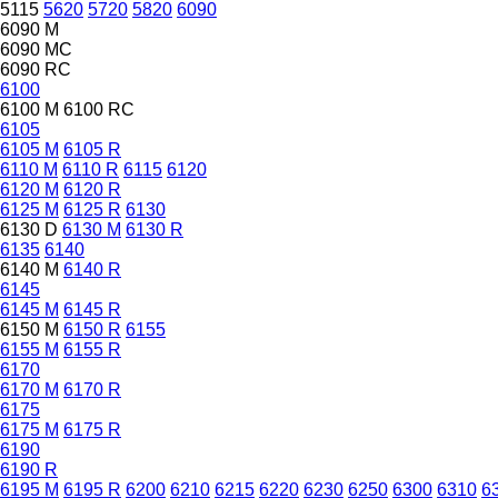
5115
5620
5720
5820
6090
6090 M
6090 MC
6090 RC
6100
6100 M
6100 RC
6105
6105 M
6105 R
6110 M
6110 R
6115
6120
6120 M
6120 R
6125 M
6125 R
6130
6130 D
6130 M
6130 R
6135
6140
6140 M
6140 R
6145
6145 M
6145 R
6150 M
6150 R
6155
6155 M
6155 R
6170
6170 M
6170 R
6175
6175 M
6175 R
6190
6190 R
6195 M
6195 R
6200
6210
6215
6220
6230
6250
6300
6310
6