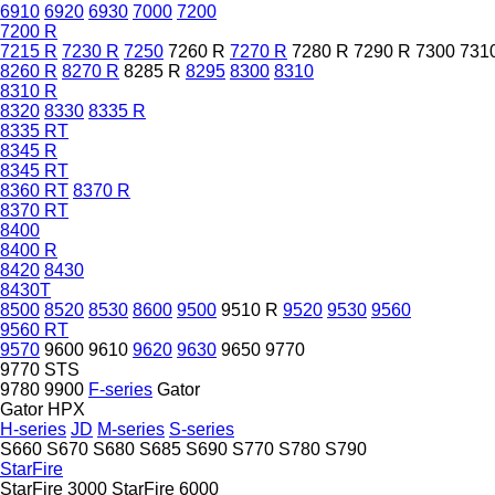
6910
6920
6930
7000
7200
7200 R
7215 R
7230 R
7250
7260 R
7270 R
7280 R
7290 R
7300
731
8260 R
8270 R
8285 R
8295
8300
8310
8310 R
8320
8330
8335 R
8335 RT
8345 R
8345 RT
8360 RT
8370 R
8370 RT
8400
8400 R
8420
8430
8430T
8500
8520
8530
8600
9500
9510 R
9520
9530
9560
9560 RT
9570
9600
9610
9620
9630
9650
9770
9770 STS
9780
9900
F-series
Gator
Gator HPX
H-series
JD
M-series
S-series
S660
S670
S680
S685
S690
S770
S780
S790
StarFire
StarFire 3000
StarFire 6000