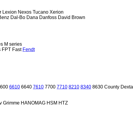
r
Lexion
Nexos
Tucano
Xerion
Benz
Dal-Bo
Dana
Danfoss
David Brown
es
M series
s
FPT
Fast
Fendt
600
6610
6640
7610
7700
7710
8210
8340
8630
County
Dexta
v
Grimme
HANOMAG
HSM
HTZ