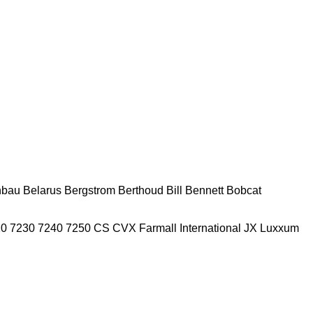
nbau
Belarus
Bergstrom
Berthoud
Bill Bennett
Bobcat
20
7230
7240
7250
CS
CVX
Farmall
International
JX
Luxxum