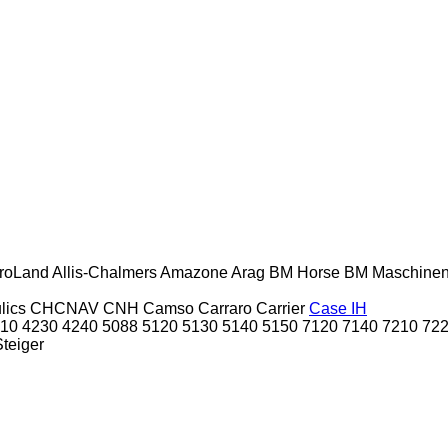
roLand
Allis-Chalmers
Amazone
Arag
BM Horse
BM Maschine
lics
CHCNAV
CNH
Camso
Carraro
Carrier
Case IH
10
4230
4240
5088
5120
5130
5140
5150
7120
7140
7210
72
Steiger