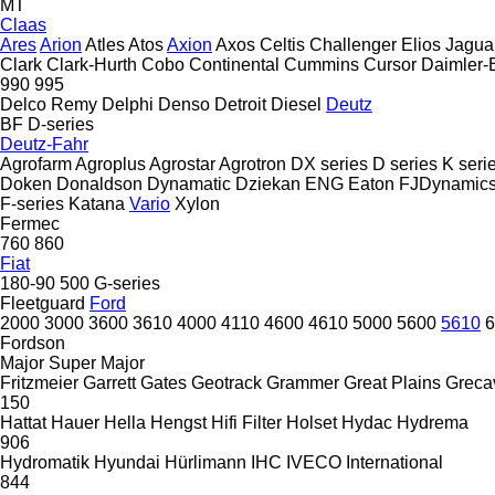
MT
Claas
Ares
Arion
Atles
Atos
Axion
Axos
Celtis
Challenger
Elios
Jagua
Clark
Clark-Hurth
Cobo
Continental
Cummins
Cursor
Daimler-
990
995
Delco Remy
Delphi
Denso
Detroit Diesel
Deutz
BF
D-series
Deutz-Fahr
Agrofarm
Agroplus
Agrostar
Agrotron
DX series
D series
K seri
Doken
Donaldson
Dynamatic
Dziekan
ENG
Eaton
FJDynamic
F-series
Katana
Vario
Xylon
Fermec
760
860
Fiat
180-90
500
G-series
Fleetguard
Ford
2000
3000
3600
3610
4000
4110
4600
4610
5000
5600
5610
6
Fordson
Major
Super Major
Fritzmeier
Garrett
Gates
Geotrack
Grammer
Great Plains
Greca
150
Hattat
Hauer
Hella
Hengst
Hifi Filter
Holset
Hydac
Hydrema
906
Hydromatik
Hyundai
Hürlimann
IHC
IVECO
International
844