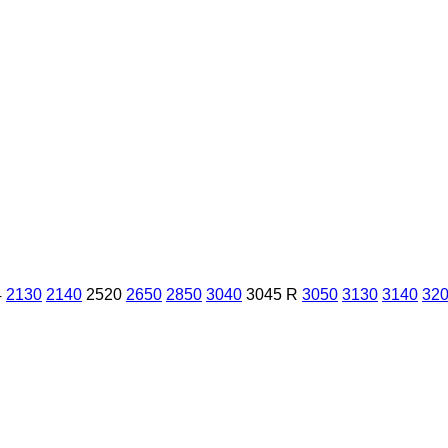
4
2130
2140
2520
2650
2850
3040
3045 R
3050
3130
3140
32