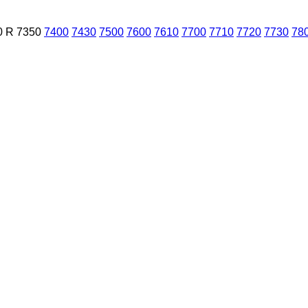
0 R
7350
7400
7430
7500
7600
7610
7700
7710
7720
7730
78