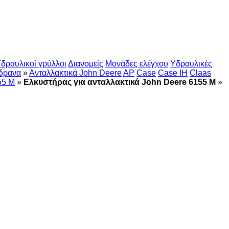
δραυλικοί γρύλλοι
Διανομείς
Μονάδες ελέγχου
Υδραυλικές
δρανα
»
Ανταλλακτικά John Deere
AP
Case
Case IH
Claas
55 M
»
Ελκυστήρας για ανταλλακτικά John Deere 6155 M
»