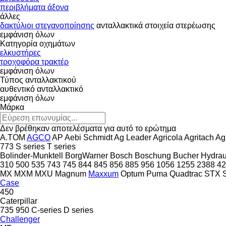
περιβλήματα άξονα
άλλες
δακτύλιοι στεγανοποίησης
ανταλλακτικά
στοιχεία στερέωσης
εμφάνιση όλων
Κατηγορία οχημάτων
ελκυστήρες
τροχοφόρα τρακτέρ
εμφάνιση όλων
Τύπος ανταλλακτικού
αυθεντικό ανταλλακτικό
εμφάνιση όλων
Μάρκα
Δεν βρέθηκαν αποτελέσματα για αυτό το ερώτημα
A.TOM
AGCO
AP
Aebi Schmidt
Ag Leader
Agricola
Agritach
Ag
773
S series
T series
Bolinder-Munktell
BorgWarner
Bosch
Boschung
Bucher Hydrau
310
500
535
743
745
844
845
856
885
956
1056
1255
2388
42
MX
MXM
MXU
Magnum
Maxxum
Optum
Puma
Quadtrac
STX
Case
450
Caterpillar
735
950
C-series
D series
Challenger