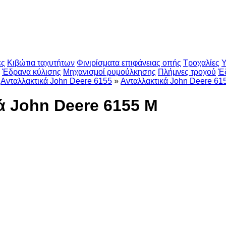
ες
Κιβώτια ταχυτήτων
Φινιρίσματα επιφάνειας οπής
Τροχαλίες
Υ
Έδρανα κύλισης
Μηχανισμοί ρυμούλκησης
Πλήμνες τροχού
Έ
Ανταλλακτικά John Deere 6155
»
Ανταλλακτικά John Deere 61
ά John Deere 6155 M