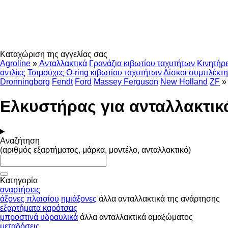
Καταχώριση της αγγελίας σας
Agroline
»
Ανταλλακτικά
Γρανάζια κιβωτίου ταχυτήτων
Κινητήρ
αντλίες
Τσιμούχες O-ring κιβωτίου ταχυτήτων
Δίσκοι συμπλέκτη
Dronningborg
Fendt
Ford
Massey Ferguson
New Holland
ZF
»
Ελκυστήρας για ανταλλακτικ
Αναζήτηση
(αριθμός εξαρτήματος, μάρκα, μοντέλο, ανταλλακτικό)
Κατηγορία
αναρτήσεις
άξονες πλαισίου
ημιάξονες
άλλα ανταλλακτικά της ανάρτησης
εξαρτήματα καρότσας
μπροστινά υδραυλικά
άλλα ανταλλακτικά αμαξώματος
μεταδόσεις