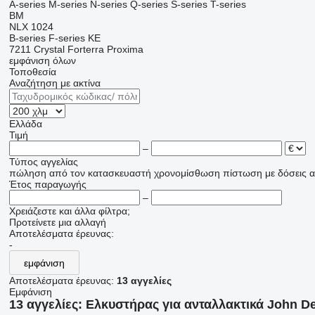
A-series
M-series
N-series
Q-series
S-series
T-series
BM
NLX 1024
B-series
F-series
KE
7211
Crystal
Forterra
Proxima
εμφάνιση όλων
Τοποθεσία
Αναζήτηση με ακτίνα
Ελλάδα
Τιμή
–
Τύπος αγγελίας
πώληση
από τον κατασκευαστή
χρονομίσθωση
πίστωση
με δόσεις
α
Έτος παραγωγής
–
Χρειάζεστε και άλλα φίλτρα;
Προτείνετε μια αλλαγή
Αποτελέσματα έρευνας:
-
εμφάνιση
Αποτελέσματα έρευνας:
13 αγγελίες
Εμφάνιση
13 αγγελίες:
Ελκυστήρας για ανταλλακτικά John D