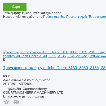
Φίλτρο
Ταξινόμηση
:
Ημερομηνία καταχώρησης
Ημερομηνία καταχώρησης
Πρώτα ακριβές
Πρώτα φτηνές
Έτος παραγ
τρακτέρ για John Deere 3130, 3030, 3135, 2840 Ζεύγος ιμάντων κ
5
Τροχοφόρο τρακτέρ για John Deere 3130, 3030, 3135, 2
60 €
Άλλο ανταλλακτικό αμαξώματος
AR72891, AR72892
Ιρλανδία, Courtmacsherry
COURTMACSHERRY MACHINERY LTD
Επικοινωνία με τον πωλητή