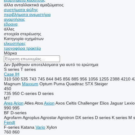
εξαρτήματα καρότσας
άλλα ανταλλακτικά αμαξώματος
συστήματα ψύξης
περιβλήματα ανεμιστήρα
αναρτήσεις
έδρανα
άλλες
στοιχεία στερέωσης
Κατηγορία οχημάτων
ελκυστήρες
τροχοφόρα τρακτέρ
Μάρκα
Δεν βρέθηκαν αποτελέσματα για αυτό το ερώτημα
S series
T series
Case IH
310
500
535
743
745
844
845
856
885
956
1056
1255
2388
4210
4
Magnum
Maxxum
Optum
Puma
Quadtrac
STX
Steiger
450
735
950
C-series
D series
MT
Ares
Arion
Atles
Atos
Axion
Axos
Celtis
Challenger
Elios
Jaguar
Lexio
990
995
BF
D-series
Agrofarm
Agroplus
Agrostar
Agrotron
DX series
D series
K series
M s
Fendt
F-series
Katana
Vario
Xylon
760
860