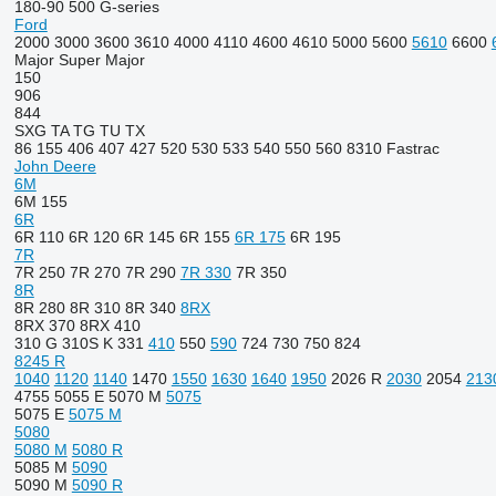
180-90
500
G-series
Ford
2000
3000
3600
3610
4000
4110
4600
4610
5000
5600
5610
6600
Major
Super Major
150
906
844
SXG
TA
TG
TU
TX
86
155
406
407
427
520
530
533
540
550
560
8310
Fastrac
John Deere
6M
6M 155
6R
6R 110
6R 120
6R 145
6R 155
6R 175
6R 195
7R
7R 250
7R 270
7R 290
7R 330
7R 350
8R
8R 280
8R 310
8R 340
8RX
8RX 370
8RX 410
310 G
310S K
331
410
550
590
724
730
750
824
8245 R
1040
1120
1140
1470
1550
1630
1640
1950
2026 R
2030
2054
213
4755
5055 E
5070 M
5075
5075 E
5075 M
5080
5080 M
5080 R
5085 M
5090
5090 M
5090 R