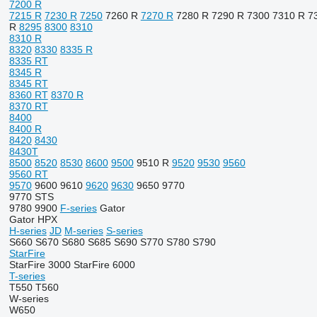
7200 R
7215 R
7230 R
7250
7260 R
7270 R
7280 R
7290 R
7300
7310 R
7
R
8295
8300
8310
8310 R
8320
8330
8335 R
8335 RT
8345 R
8345 RT
8360 RT
8370 R
8370 RT
8400
8400 R
8420
8430
8430T
8500
8520
8530
8600
9500
9510 R
9520
9530
9560
9560 RT
9570
9600
9610
9620
9630
9650
9770
9770 STS
9780
9900
F-series
Gator
Gator HPX
H-series
JD
M-series
S-series
S660
S670
S680
S685
S690
S770
S780
S790
StarFire
StarFire 3000
StarFire 6000
T-series
T550
T560
W-series
W650