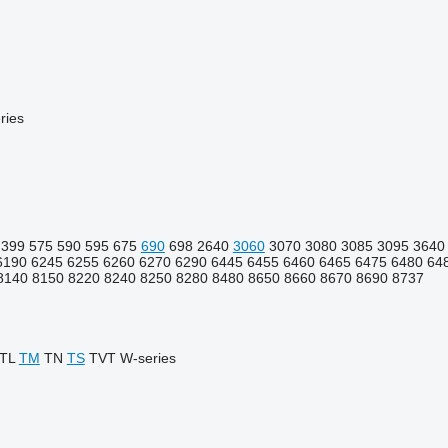
ries
399
575
590
595
675
690
698
2640
3060
3070
3080
3085
3095
3640
6190
6245
6255
6260
6270
6290
6445
6455
6460
6465
6475
6480
64
8140
8150
8220
8240
8250
8280
8480
8650
8660
8670
8690
8737
TL
TM
TN
TS
TVT
W-series