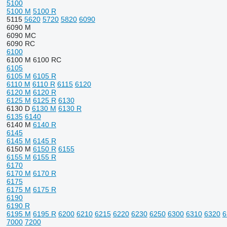
5100
5100 M
5100 R
5115
5620
5720
5820
6090
6090 M
6090 MC
6090 RC
6100
6100 M
6100 RC
6105
6105 M
6105 R
6110 M
6110 R
6115
6120
6120 M
6120 R
6125 M
6125 R
6130
6130 D
6130 M
6130 R
6135
6140
6140 M
6140 R
6145
6145 M
6145 R
6150 M
6150 R
6155
6155 M
6155 R
6170
6170 M
6170 R
6175
6175 M
6175 R
6190
6190 R
6195 M
6195 R
6200
6210
6215
6220
6230
6250
6300
6310
6320
6
7000
7200