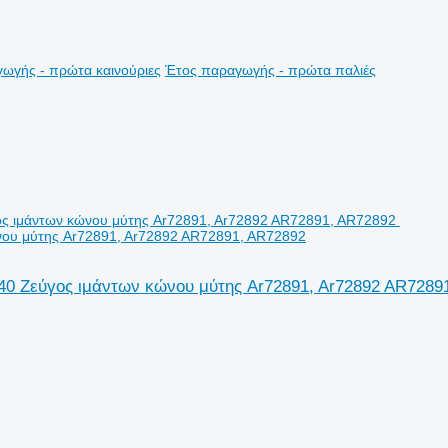
ωγής - πρώτα καινούριες
Έτος παραγωγής - πρώτα παλιές
ώνου μύτης Ar72891, Ar72892 AR72891, AR72892
840 Ζεύγος ιμάντων κώνου μύτης Ar72891, Ar72892 AR7289