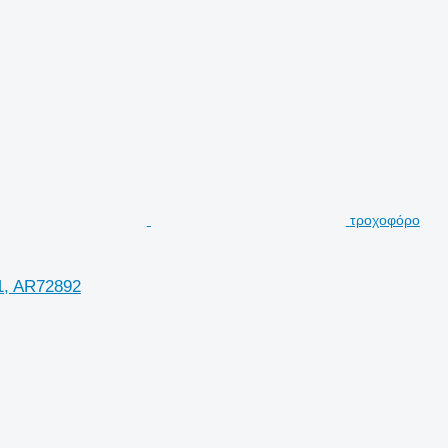
τροχοφόρο
1, AR72892