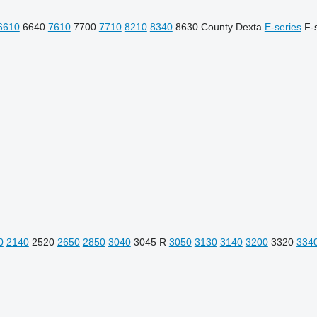
6610
6640
7610
7700
7710
8210
8340
8630
County
Dexta
E-series
F-
0
2140
2520
2650
2850
3040
3045 R
3050
3130
3140
3200
3320
334