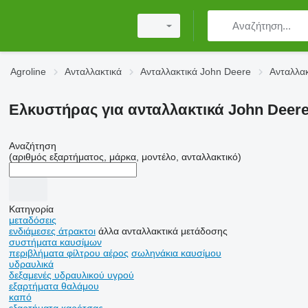
Agroline
Ανταλλακτικά
Ανταλλακτικά John Deere
Ανταλλα
Ελκυστήρας για ανταλλακτικά John Deere
Αναζήτηση
(αριθμός εξαρτήματος, μάρκα, μοντέλο, ανταλλακτικό)
Κατηγορία
μεταδόσεις
ενδιάμεσες άτρακτοι
άλλα ανταλλακτικά μετάδοσης
συστήματα καυσίμων
περιβλήματα φίλτρου αέρος
σωληνάκια καυσίμου
υδραυλικά
δεξαμενές υδραυλικού υγρού
εξαρτήματα θαλάμου
καπό