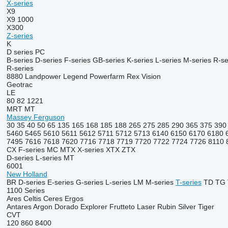
X-series
X9
X9 1000
X300
Z-series
K
D series
PC
B-series
D-series
F-series
GB-series
K-series
L-series
M-series
R-se
R-series
8880
Landpower
Legend
Powerfarm
Rex
Vision
Geotrac
LE
80
82
1221
MRT
MT
Massey Ferguson
30
35
40
50
65
135
165
168
185
188
265
275
285
290
365
375
390
5460
5465
5610
5611
5612
5711
5712
5713
6140
6150
6170
6180
7495
7616
7618
7620
7716
7718
7719
7720
7722
7724
7726
8110
CX
F-series
MC
MTX
X-series
XTX
ZTX
D-series
L-series
MT
6001
New Holland
BR
D-series
E-series
G-series
L-series
LM
M-series
T-series
TD
TG
1100 Series
Ares
Celtis
Ceres
Ergos
Antares
Argon
Dorado
Explorer
Frutteto
Laser
Rubin
Silver
Tiger
CVT
120
860
8400