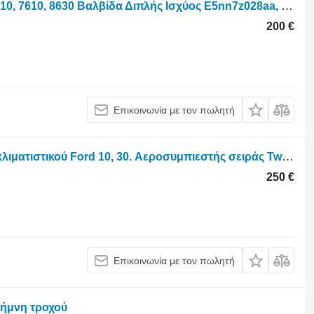
Μίνι τρακτέρ για Ford New Holland 5610, 7610, 8630 Βαλβίδα Διπλής Ισχύος E5nn7z028aa, 83960 E5NN7Z028AA
200 €
Επικοινωνία με τον πωλητή
Τροχοφόρο τρακτέρ για συμπιεστής κλιματιστικού Ford 10, 30. Αεροσυμπιεστής σειράς Tw 8530, 8630, 8210 E8nn19d629aa 5625203100
250 €
Επικοινωνία με τον πωλητή
λήμνη τροχού