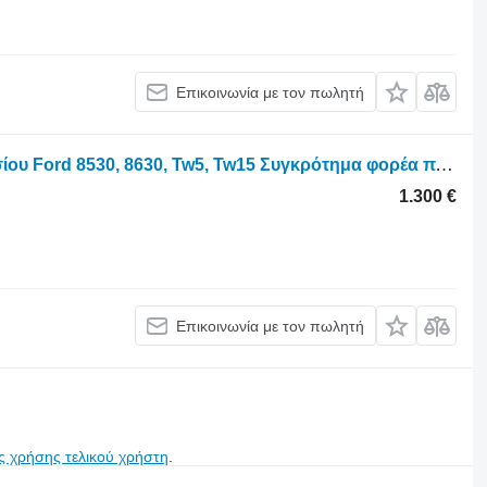
Επικοινωνία με τον πωλητή
Τροχοφόρο τρακτέρ για άξονας πλαισίου Ford 8530, 8630, Tw5, Tw15 Συγκρότημα φορέα πλανητικών γραναζιών με καπέλο μπροστινού άξονα 4472454148
1.300 €
Επικοινωνία με τον πωλητή
ς χρήσης τελικού χρήστη
.