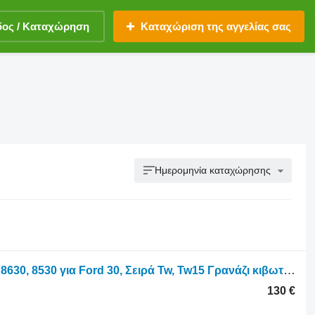
δος / Καταχώρηση
Καταχώριση της αγγελίας σας
Ημερομηνία καταχώρησης
Τροχοφόρο τρακτέρ Ford 8730, 8830, 8630, 8530 για Ford 30, Σειρά Tw, Tw15 Γρανάζι κιβωτίου ταχυτήτων 3ος 43t E6nn7n315ca, D8nn7 D8NN7B340AA
130 €