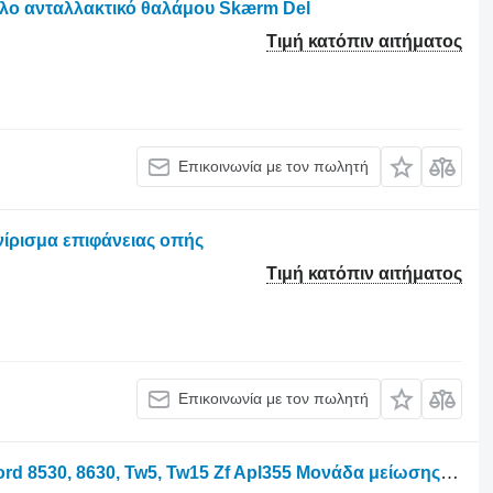
λλο ανταλλακτικό θαλάμου Skærm Del
Τιμή κατόπιν αιτήματος
Επικοινωνία με τον πωλητή
νίρισμα επιφάνειας οπής
Τιμή κατόπιν αιτήματος
Επικοινωνία με τον πωλητή
Τροχοφόρο τρακτέρ για μειωτήρας Ford 8530, 8630, Tw5, Tw15 Zf Apl355 Μονάδα μείωσης πλήμνης μπροστινού άξονα 44 Hat 4472454148