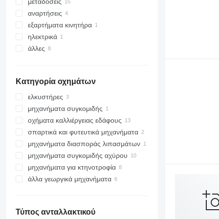
μεταδόσεις
δίσκοι
αναρτήσεις
μαχαίρια
κιβώτια ταχυτήτων
εξαρτήματα κινητήρα
πέδιλα αρότρου
μειωτήρες
έδρανα
ηλεκτρικά
άξονες
έδρανα κύλισης
άλλα ανταλλακτικά της ανάρτησης
τροχαλίες
άλλες
δόντια σβάρνας
άλλα ανταλλακτικά μετάδοσης
πίνακες οργάνων
άλλα λειτουργικά εξαρτήματα
ανταλλακτικά
στοιχεία στερέωσης
Κατηγορία οχημάτων
ελκυστήρες
μηχανήματα συγκομιδής
τροχοφόρα τρακτέρ
οχήματα καλλιέργειας εδάφους
σπαρτικά και φυτευτικά μηχανήματα
σβάρνες
μηχανήματα διασποράς λιπασμάτων
καλλιεργητές
μηχανήματα συγκομιδής αχύρου
λιπασματοδιανομείς
μηχανήματα για κτηνοτροφία
τσουγκράνες
άλλα γεωργικά μηχανήματα
χορτοκοπτικά
μηχανήματα για κτηνοτροφία
αναμικτήρες τροφής
αυτόματοι αναμικτήρες
τροφής
Τύπος ανταλλακτικού