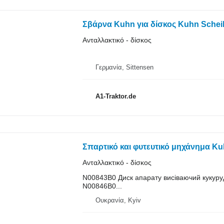
Σβάρνα Kuhn για δίσκος Kuhn Schei
Ανταλλακτικό - δίσκος
Γερμανία, Sittensen
A1-Traktor.de
Σπαρτικό και φυτευτικό μηχάνημα K
Ανταλλακτικό - δίσκος
N00843B0 Диск апарату висіваючий кукурудз
N00846B0...
Ουκρανία, Kyiv