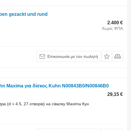
ben gezackt und rund
2.400 €
Χωρίς ΦΠΑ
Επικοινωνία με τον πωλητή
uhn Maxima για δίσκος Kuhn N00843B0/N00846B0
29,15 €
а (d = 4.5, 27 отворів) на сівалку Maxima Кун