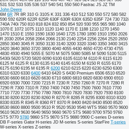
531
532
533
535
536
537
540
541
550
560
Fastrac
JS
JZ
TM
John Deere
6M
6R
7R
8R
310 G
310S K
331
336
410
512
530
550
572
580
582
590
592
620R
622R
625R
630F
630R
630X
635D
635F
724
730
732i
740A
740i
750
810
818
824
832
850
854
920
930
955
965
980
1040
1070 E
1072
1075
1110
1120
1140
1170 E
1188
1210
1270
1450
1470
1510 E
1550
1590
1630
1640
1725
1780
1890
1910
1950
2026
R
2030
2054
2058
2064
2066
2130
2140
2254
2256
2264
2520
2650
2850
3040
3045 R
3050
3130
3140
3200
3320
3340
3350
3400
3415
3420
3640
3650
3720
3800
4040
4055
4430
4650
4720
4730
4755
4830
4930
4940
5055 E
5070 M
5075
5080
5085 M
5090
5100
5115
5430i
5620
5720
5820
6090
6100
6105
6110 M
6110 R
6115
6120
6125 M
6125 R
6130
6135
6140
6145
6150 M
6150 R
6155
6170
6175
6190
6195 M
6195 R
6200
6210
6215
6220
6230
6250
6300
6310
6320
6330
6400
6410
6420 S
6430 Premium
6506
6510
6520
6530
6600
6610
6620
6630
6710
6800
6810
6820
6830
6900
6910
6920
6930
7000
7200
7215 R
7230 R
7250
7260 R
7270 R
7280 R
7290 R
7300
7310 R
7350
7400
7430
7450
7500
7600
7610
7700
7710
7720
7730
7750
7780
7800
7810
7820
7830
7920
7930
8100
8130
8200
8220
8230
8260 R
8270 R
8285 R
8295
8300
8310
8320
8330
8335 R
8345 R
8360 RT
8370 R
8400
8420
8430
8500
8520
8530
8600
8800
9500
9510 R
9520
9530
9540 WTS
9560
9570
9600
9610
9620
9630
9640
9650
9660
9670 STS
9680
9700
9750
9760
STS
9770
9780
9860 STS
9870 STS
9880
9900
C-series
D-series
DB
F-series
Gator
H-series
JD
M-series
S-series
StarFire
T-series
W-series
X-series
Z-series