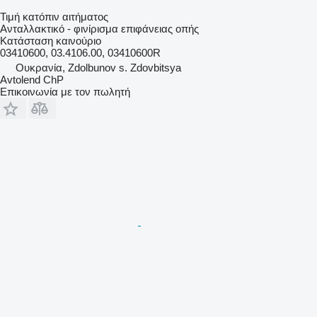
Τιμή κατόπιν αιτήματος
Ανταλλακτικό - φινίρισμα επιφάνειας οπής
Κατάσταση
καινούριο
03410600, 03.4106.00, 03410600R
Ουκρανία, Zdolbunov s. Zdovbitsya
Avtolend ChP
Επικοινωνία με τον πωλητή