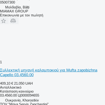
05007300
Μολδαβία, Bălți
MIAMAX GROUP
Επικοινωνία με τον πωλητή
1
Συλλεκτική μηχανή καλαμποκιού για Mufta zapobizhna
Capello 03.4560.00
409,10 €
21.050 UAH
Ανταλλακτικό
Κατάσταση
καινούριο
03.4560.00 Ц0000094655
Ουκρανία, Khorostkiv
TOV "Mriya Servis Zapchastini"