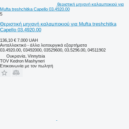
θεριστική μηχανή καλαμποκιού για
Mufta treshchitka Capello 03.4920.00
5
Θεριστική μηχανή καλαμποκιού για Mufta treshchitka
Capello 03.4920.00
136,10 €
7.000 UAH
Ανταλλακτικό - άλλα λειτουργικά εξαρτήματα
03.4920.00, 03492000, 03529600, 03.5296.00, 04511902
Ουκρανία, Vinnytsia
TOV Kedron Mashyneri
Επικοινωνία με τον πωλητή