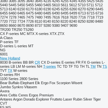
3080
3085
3095
3640
3645
4235
4245
4255
4345
4355
5425
5435
5440
5445
5450
5455
5460
5465
5610
5611
5612
5710
5711
5712
5713
6140
6150
6170
6180
6190
6245
6255
6260
6270
6290
6445
6455
6460
6465
6475
6480
6485
6490
6495
6499
6713
6715
6716
7274
7278
7465
7475
7480
7495
7616
7618
7620
7716
7718
7719
7720
7722
7724
7726
8110
8140
8150
8220
8240
8250
8280
8480
8650
8660
8670
8690
8737
9280
9380
9407
9690
TR200
TR250
TS260
CX
F-series
MC
MTX
X-series
XTX
ZTX
A-Class
P-series
TF
D-series
L-series
MT
NG
6001
New Holland
8030
B-series
BB
BR
CR
CX
D-series
E-series
FR
FX
G-series
L-
series
LB
LM
M-series
NH
T-series
TC
TD
TF
TG
TH
TL
TM
TN
TS
TVT
TX
W-series
D-series
RH
1100 Series
2800 Series
Bear
Buffalo
Elephant
Elk
Ergo
Fox
Scorpion
Wisent
Jumbo
Synkro
Vitasem
Axera
Ares
Celtis
Ceres
Ergos
Premium
Antares
Argon
Dorado
Explorer
Frutteto
Laser
Rubin
Silver
Tiger
CVT
FS
MS