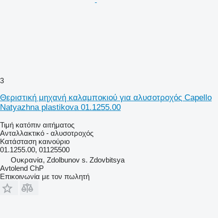
3
Θεριστική μηχανή καλαμποκιού για αλυσοτροχός Capello
Natyazhna plastikova 01.1255.00
Τιμή κατόπιν αιτήματος
Ανταλλακτικό - αλυσοτροχός
Κατάσταση
καινούριο
01.1255.00, 01125500
Ουκρανία, Zdolbunov s. Zdovbitsya
Avtolend ChP
Επικοινωνία με τον πωλητή