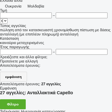
Ελλάδα
άλλα
Ουκρανία
Μολδαβία
Τιμή
–
Τύπος αγγελίας
πώληση
από τον κατασκευαστή
χρονομίσθωση
πίστωση
με δόσεις
ανταλλαγή (με επιπλέον πληρωμή)
ανταλλαγή
Κατάσταση
καινούριο
μεταχειρισμένες
Έτος παραγωγής
–
Χρειάζεστε και άλλα φίλτρα;
Προτείνετε μια αλλαγή
Αποτελέσματα έρευνας:
-
εμφάνιση
Αποτελέσματα έρευνας:
27 αγγελίες
Εμφάνιση
27 αγγελίες:
Ανταλλακτικά Capello
Φίλτρο
Ταξινόμηση
:
Ημερομηνία καταχώρησης