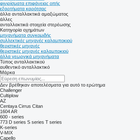
φινιρίσματα επιφάνειας οπής
εξαρτήματα καρότσας
άλλα ανταλλακτικά αμαξώματος
άλλες
ανταλλακτικά
στοιχεία στερέωσης
Κατηγορία οχημάτων
μηχανήματα συγκομιδής
συλλεκτικές μηχανές καλαμποκιού
θεριστικές μηχανές
θεριστικές μηχανές καλαμποκιού
άλλα γεωργικά μηχανήματα
Τύπος ανταλλακτικού
αυθεντικό ανταλλακτικό
Μάρκα
Δεν βρέθηκαν αποτελέσματα για αυτό το ερώτημα
Challenger
Cultiplow
AZ
Centaya
Cirrus
Citan
1604
AR
600 - series
773
D series
S series
T series
K-series
V-MIX
Capello