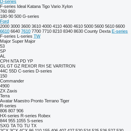
D-series
F-series
Ideal
Katana
Tigo
Vario
Xylon
760
860
180-90
500
G-series
Ford
2000
3000
3600
3610
4000
4110
4600
4610
5000
5600
5610
6600
6610
6640
7610
7700
7710
8210
8340
8630
County
Dexta
E-series
F-series
L-series
TW
Major
Super Major
53
SP
AL
CPH
NTA
PD
YP
GL
GT
GZ
REXOR
RH
SE
VARITRON
44C
55D
C-series
D-series
150
Commander
4900
ZX
Zaxis
Terra
Avatar
Maestro
Pronto
Terrano
Tiger
R-series
806
807
906
HX-series
R-series
Robex
844
955
1055
S-series
SXG
TA
TG
TU
TX
2CX
3CX
4CX
86
110
155
406
407
427
520
524
525
526
527
530