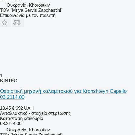
Ουκρανία, Khorostkiv
TOV "Mriya Servis Zapchastini"
Επικοινωνία με τον πωλητή
1
ΒΊΝΤΕΟ
Θεριστική μηχανή καλαμποκιού για Kronshteyn Capello
03.2114.00
13,45 €
692 UAH
Ανταλλακτικό - στοιχείο στερέωσης
Κατάσταση
καινούριο
03.2114.00
Ουκρανία, Khorostkiv
TOV "Mriya Servis Zapchastini"