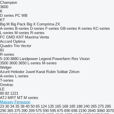
Champion
3600
K
D series
PC
WB
KT
Big M
Big Pack
Big X
Comprima
ZX
A-series
B-series
D-series
F-series
GB-series
K-series
KC-series
L-series
M-series
R-series
FC
GMD
KNT
Maxima
Venta
Accord
Optima
Quadro
Trio
Vector
81
R-series
5-100
8880
Landpower
Legend
Powerfarm
Rex
Vision
3500
3600
3650
L-series
M-series
Welger
Azurit
Heliodor
Juwel
Karat
Rubin
Solitair
Zirkon
A-series
L-series
T-series
Geotrac
LE
80
82
1221
ATJ
MRT
MT
M series
Massey Ferguson
23
30
34
35
38
40
50
65
124
135
165
168
185
188
240
265
275
285
290
365
375
390
399
575
590
595
675
690
698
2190
2640
3060
3070