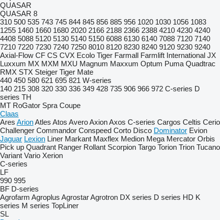
QUASAR
QUASAR 8
310
500
535
743
745
844
845
856
885
956
1020
1030
1056
1083
1255
1460
1660
1680
2020
2166
2188
2366
2388
4210
4230
4240
4408
5088
5120
5130
5140
5150
6088
6130
6140
7088
7120
7140
7210
7220
7230
7240
7250
8010
8120
8230
8240
9120
9230
9240
Axial-Flow
CF
CS
CVX
Ecolo Tiger
Farmall
Farmlift
International
JX
Luxxum
MX
MXM
MXU
Magnum
Maxxum
Optum
Puma
Quadtrac
RMX
STX
Steiger
Tiger Mate
440
450
580
621
695
821
W-series
140
215
308
320
330
336
349
428
735
906
966
972
C-series
D
series
TH
MT
RoGator
Spra Coupe
Claas
Ares
Arion
Atles
Atos
Avero
Axion
Axos
C-series
Cargos
Celtis
Cerio
Challenger
Commandor
Conspeed
Corto
Disco
Dominator
Evion
Jaguar
Lexion
Liner
Markant
Maxflex
Medion
Mega
Mercator
Orbis
Pick up
Quadrant
Ranger
Rollant
Scorpion
Targo
Torion
Trion
Tucano
Variant
Vario
Xerion
C-series
LF
990
995
BF
D-series
Agrofarm
Agroplus
Agrostar
Agrotron
DX series
D series
HD
K
series
M series
TopLiner
SL