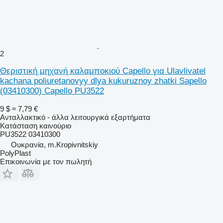
2
Θεριστική μηχανή καλαμποκιού Capello για Ulavlivatel
kachana poliuretanovyy dlya kukuruznoy zhatki Sapello
(03410300) Capello PU3522
9 $
≈ 7,79 €
Ανταλλακτικό - άλλα λειτουργικά εξαρτήματα
Κατάσταση
καινούριο
PU3522 03410300
Ουκρανία, m.Kropivnitskiy
PolyPlast
Επικοινωνία με τον πωλητή