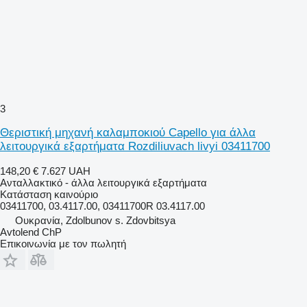
3
Θεριστική μηχανή καλαμποκιού Capello για άλλα
λειτουργικά εξαρτήματα Rozdiliuvach livyi 03411700
148,20 €
7.627 UAH
Ανταλλακτικό - άλλα λειτουργικά εξαρτήματα
Κατάσταση
καινούριο
03411700, 03.4117.00, 03411700R 03.4117.00
Ουκρανία, Zdolbunov s. Zdovbitsya
Avtolend ChP
Επικοινωνία με τον πωλητή