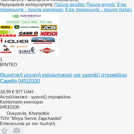
Ημερομηνία καταχώρησης
Πρώτα ακριβές
Πρώτα φτηνές
Έτος
παραγωγής - πρώτα καινούριες
Έτος παραγωγής - πρώτα παλιές
1
ΒΊΝΤΕΟ
Θεριστική μηχανή καλαμποκιού για γρανάζι στροφάλου
Capello 04510100
18,99 €
977 UAH
Ανταλλακτικό - γρανάζι στροφάλου
Κατάσταση
καινούριο
04510100
Ουκρανία, Khorostkiv
TOV "Mriya Servis Zapchastini"
Επικοινωνία με τον πωλητή