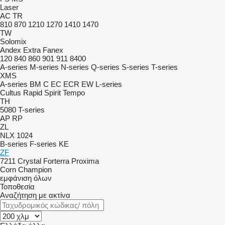
Laser
AC
TR
810
870
1210
1270
1410
1470
TW
Solomix
Andex
Extra
Fanex
120
840
860
901
911
8400
A-series
M-series
N-series
Q-series
S-series
T-series
XMS
A-series
BM
C
EC
ECR
EW
L-series
Cultus
Rapid
Spirit
Tempo
TH
5080
T-series
AP
RP
ZL
NLX 1024
B-series
F-series
KE
ZF
7211
Crystal
Forterra
Proxima
Corn Champion
εμφάνιση όλων
Τοποθεσία
Αναζήτηση με ακτίνα