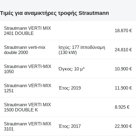
Τιμές για αναμικτήρες τροφής Strautmann
Strautmann VERTI MIX
18.870 €
2401 DOUBLE
Strautmann verti-mix
Ισχύς: 177 ίπποδύναμη
24.810 €
double 2000
(130 kW)
Strautmann VERTI-MIX
Όγκος: 10 μ³
10.900 €
1050
Strautmann VERTI-MIX
Έτος: 2019
11.900 €
1251
Strautmann VERTI MIX
8.925 €
1500 DOUBLE K
Strautmann VERTI-MIX
Έτος: 2017
22.900 €
3101