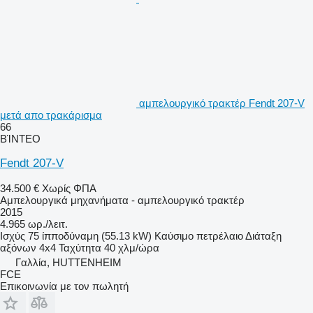
αμπελουργικό τρακτέρ Fendt 207-V
μετά απο τρακάρισμα
66
ΒΊΝΤΕΟ
Fendt 207-V
34.500 €
Χωρίς ΦΠΑ
Αμπελουργικά μηχανήματα - αμπελουργικό τρακτέρ
2015
4.965 ωρ./λειτ.
Ισχύς
75 ίπποδύναμη (55.13 kW)
Καύσιμο
πετρέλαιο
Διάταξη
αξόνων
4x4
Ταχύτητα
40 χλμ/ώρα
Γαλλία, HUTTENHEIM
FCE
Επικοινωνία με τον πωλητή