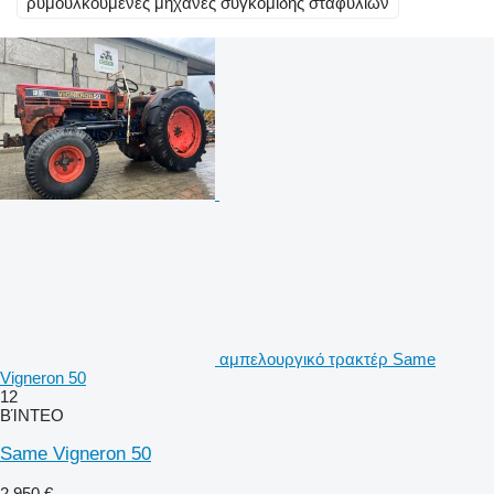
ρυμουλκούμενες μηχανές συγκομιδής σταφυλιών
αμπελουργικό τρακτέρ Same
Vigneron 50
12
ΒΊΝΤΕΟ
Same Vigneron 50
2.950 €